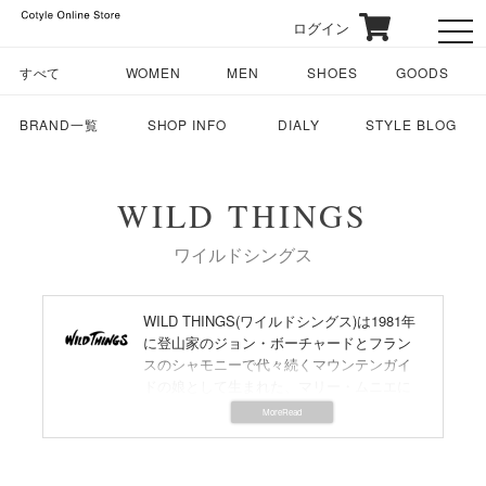
ログイン
toggl
すべて
WOMEN
MEN
SHOES
GOODS
BRAND一覧
SHOP INFO
DIALY
STYLE BLOG
WILD THINGS
ワイルドシングス
WILD THINGS(ワイルドシングス)は1981年
に登山家のジョン・ボーチャードとフラン
スのシャモニーで代々続くマウンテンガイ
ドの娘として生まれた、マリー・ムニエに
よって、アメリカ ニューハンプシャー州ノ
ースコンウェイで設立された、本格的クラ
イミングメーカー。
『LIGHT IS RIGHT (軽くてタフでなければ