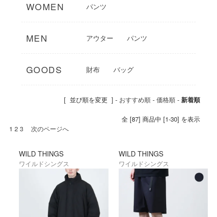
いけない)』はWILD THINGS(ワイルドシン
WOMEN
パンツ
グス)が一貫して取り組んできたコンセプト
で、本当に役立つ物作りを続けています。
また、Primaloft（プリマロフト)・
MEN
アウター
パンツ
Simpatex(シンパテックス)・GoreTex(ゴア
テックス)といった新素材を積極的に用いた
プロダクトは、多くのプロ登山家の支持を
GOODS
財布
バッグ
獲得。
最近ではその製品力の高さから、アメリカ
陸軍の全天候用衣類システムである
[ 並び順を変更 ] -
おすすめ順
-
価格順
-
新着順
『Extreme Cold Weather Clothing
System(ECWCS GenⅢ)』や、海兵隊の
全 [87] 商品中 [1-30] を表示
『Happy Suit』などの製品を提供するな
1
2
3
次のページへ
ど、新たな実績を積み上げていて、今な
お、マウンテニアリングからアルパインク
ライミングまで幅広く、高性能なプロダク
WILD THINGS
WILD THINGS
トを生み続けています。
ワイルドシングス
ワイルドシングス