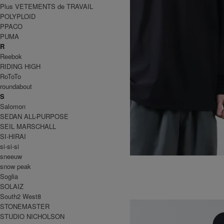
Plus VETEMENTS de TRAVAIL
POLYPLOID
PPACO
PUMA
R
Reebok
RIDING HIGH
RoToTo
roundabout
S
Salomon
SEDAN ALL-PURPOSE
SEIL MARSCHALL
SI-HIRAI
si-si-si
sneeuw
TECH MESH L/S TEE
snow peak
13,200円(税込)
9,240円(税込)
Soglia
WILD THINGS
SOLAIZ
ワイルドシングス
South2 West8
STONEMASTER
STUDIO NICHOLSON