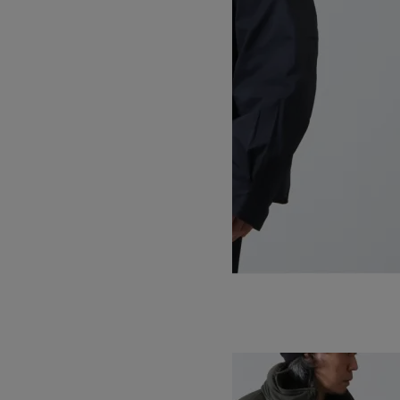
INITIAL DENALI DOWN JACKET
SOLD OUT
WILD THINGS
ワイルドシングス