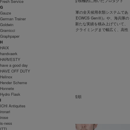
ス)・GoreTex(ゴアテックス)といった新素材を積極的に用いたプロダクト
Fresh Service
は、多くのプロ登山家の支持を獲得。
G
最近ではその製品力の高さから、アメリカ陸軍の全天候用衣類システムであ
Gauze
る『Extreme Cold Weather Clothing System(ECWCS GenⅢ)』や、海兵隊の
German Trainer
『Happy Suit』などの製品を提供するなど、新たな実績を積み上げていて、
Goldwin
今なお、マウンテニアリングからアルパインクライミングまで幅広く、高性
Gramicci
能なプロダクトを生み続けています。
Graphpaper
WOMEN
H
パンツ
HAIX
MEN
handvaerk
アウター
HARVESTY
パンツ
have a good day
GOODS
HAVE OFF DUTY
財布
Helinox
バッグ
Hender Scheme
WILD THINGS
|
MEN
Honnete
Hydro Flask
[ 並び順を変更 ] -
おすすめ順
-
価格順
-
新着順
I
全 [41] 商品中 [1-30] を表示
ICHI Antiquites
1
2
次のページへ
ironari
WILD THINGS
irose
ワイルドシングス
is-ness
ITTI