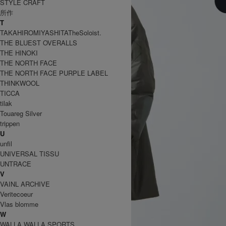
STYLE CRAFT
所作
T
TAKAHIROMIYASHITATheSoloist.
THE BLUEST OVERALLS
THE HINOKI
THE NORTH FACE
THE NORTH FACE PURPLE LABEL
THINKWOOL
TICCA
tilak
Touareg Silver
trippen
U
unfil
UNIVERSAL TISSU
UNTRACE
V
VAINL ARCHIVE
Veritecoeur
Vlas blomme
W
WALLA WALLA SPORTS