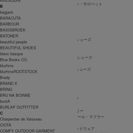
AXESQUIN
ALL IN ONE
/ オールインワン・サロペット
B
bagjack
BARACUTA
BARBOUR
SHOES
BASISBROEK
SHOES ALL ITEM
SNEAKERS
/ スニーカー
BATONER
DRESS SHOES
/ ドレスシューズ
beautiful people
BOOTS
/ ブーツ
BEAUTIFUL SHOES
PUMPS
/ パンプス
blanc basque
BALLET SHOES
/ バレエシューズ
Blue Books CO.
SANDALS
/ サンダル
blurhms
OTHER SHOES
/ その他シューズ
blurhmsROOTSTOCK
Brady
BRAND X
BRING
GOODS
BRU NA BOINNE
GOODS ALL ITEM
HAT
/ 帽子・ヘッドウェア
buntA
BAG
/ バッグ
BURLAP OUTFITTER
ACCESSARY
/ アクセサリー
C
STOLE&MUFFLER
/ ストール・マフラー
Charpentier de Vaisseau
LEG WEAR
/ 靴下
CIOTA
HAND WEAR
/ 手袋・ハンドウェア
COMFY OUTDOOR GARMENT