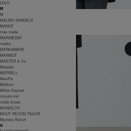
LOLO
M
HIGH GRADE MONSTER PARKA
M
88,000円(税込)
61,600円(税込)
MALIBU SANDALS
WILD THINGS
MANOF
ワイルドシングス
mao made
MARINEDAY
marka
MARKAWARE
MARMOT
MASTER & Co.
Matador
MERRELL
MexiPa
MidiUmi
Milton Keynes
mizuiro ind
molle shoes
MONOLITH
MOUT RECON TAILOR
Mystery Ranch
N