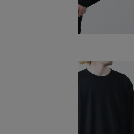
SUPPLEX DENALI FLEECE LINING
SOLD OUT
WILD THINGS
ワイルドシングス