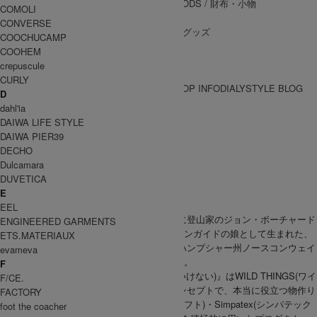
WALLET&GENERAL GOODS
/ 財布・小物
COMOLI
BELT
/ ベルト
CONVERSE
OTHER GOODS
/ その他グッズ
COOCHUCAMP
COOHEM
crepuscule
CURLY
BRAND一覧
SHOP INFO
DIALY
STYLE BLOG
D
BRAND一覧
dahl'ia
DAIWA LIFE STYLE
DAIWA PIER39
WILD THINGS
DECHO
Dulcamara
ワイルドシングス
DUVETICA
E
EEL
WILD THINGS(ワイルドシングス)は1981年に登山家のジョン・ボーチャード
ENGINEERED GARMENTS
とフランスのシャモニーで代々続くマウンテンガイドの娘として生まれた、
ETS.MATERIAUX
マリー・ムニエによって、アメリカ ニューハンプシャー州ノースコンウェイ
evameva
で設立された、本格的クライミングメーカー。
F
『LIGHT IS RIGHT (軽くてタフでなければいけない)』はWILD THINGS(ワイ
F/CE.
ルドシングス)が一貫して取り組んできたコンセプトで、本当に役立つ物作り
FACTORY
を続けています。また、Primaloft（プリマロフト)・Simpatex(シンパテック
foot the coacher