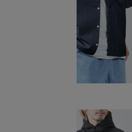
NANOTEX DENIM S/S SHIRT
SOLD OUT
WILD THINGS
ワイルドシングス