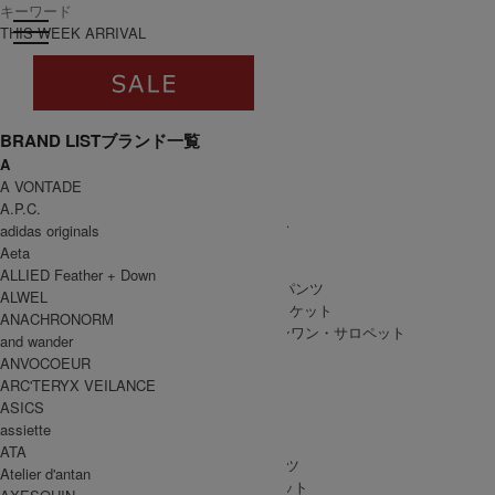
toggle navigation
ログイン
THIS WEEK ARRIVAL
BRAND LIST
ブランド一覧
A
すべて
A VONTADE
WOMEN
A.P.C.
WOMEN ALL ITEM
ONE PIECE
/ ワンピース
adidas originals
TOPS
/ トップス
Aeta
SKIRT
/ スカート
ALLIED Feather + Down
BOTTOMS
/ ボトムス・パンツ
ALWEL
OUTER
/ アウター・ジャケット
ANACHRONORM
ALL IN ONE
/ オールインワン・サロペット
and wander
ANVOCOEUR
ARC'TERYX VEILANCE
ASICS
MEN
assiette
MEN ALL ITEM
TOPS
/ トップス
ATA
BOTTOMS
/ ボトムス・パンツ
Atelier d'antan
OUTER
/ アウター・ジャケット