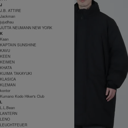
J
J.B. ATTIRE
Jackman
jujudhau
JUTTA NEUMANN NEW YORK
K
Kaan
KAPTAIN SUNSHINE
KAVU
KEEN
KEIMEN
KHATA
KIJIMA TAKAYUKI
KLASICA
KLEMAN
kontor
Kumano Kodo Hiker's Club
L
L.L.Bean
LANTERN
LENO
LEUCHTFEUER