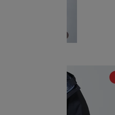
MOTION EASY JACKET
SOLD OUT
WILD THINGS
ワイルドシングス