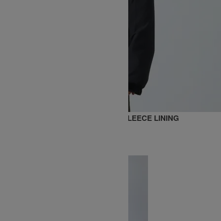
COLD WEATHER PARKA SCHOTT FLEECE LINING
SOLD OUT
WILD THINGS
ワイルドシングス