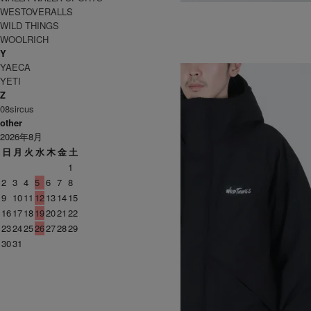
MONSTER PARKA TYPE2
WESTOVERALLS
SOLD OUT
WILD THINGS
WOOLRICH
WILD THINGS
Y
ワイルドシングス
YAECA
YETI
Z
08sircus
other
2026年8月
日
月
火
水
木
金
土
1
2
3
4
5
6
7
8
9
10
11
12
13
14
15
16
17
18
19
20
21
22
23
24
25
26
27
28
29
30
31