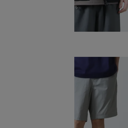
BREATHABLE RIDE BLOUSON
SOLD OUT
WILD THINGS
ワイルドシングス