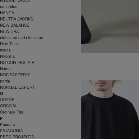
N.HOOLYWOOD
nanamica
NANGA
NEUTRALWORKS.
NEW BALANCE
NEW ERA
nicholson and nicholson
Nine Tailor
nisica
NNormal
BREATHABLE RIDE SHORTS
NO CONTROL AIR
18,700円(税込)
13,090円(税込)
Nomat
WILD THINGS
NOR'EASTERLY
ワイルドシングス
norda
NORMAL EXPERT
O
OOFOS
ORCIVAL
Ordinary Fits
P
Pacsafe
PATAGONIA
PERS PROJECTS