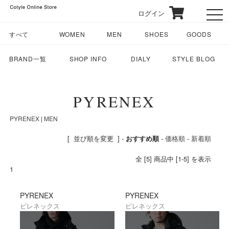
ログイン
toggl
すべて
WOMEN
MEN
SHOES
GOODS
BRAND一覧
SHOP INFO
DIALY
STYLE BLOG
PYRENEX
PYRENEX
|
MEN
[ 並び順を変更 ] -
おすすめ順
-
価格順
-
新着順
全 [5] 商品中 [1-5] を表示
1
PYRENEX
PYRENEX
ピレネックス
ピレネックス