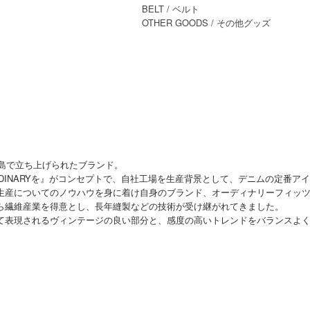
BELT
/ ベルト
OTHER GOODS
/ その他グッズ
岡山・児島で立ち上げられたブランド。
Tする 自分だけのORDINARYを』がコンセプトで、自社工場を生産背景として、デニム
生産についてのノウハウを身に着け自身のブランド、オーディナリーフィッ
ら繊維産業を得意とし、長年縫製などの技術が受け継がれてきました。
て表現されるヴィンテージの良い部分と、感度の高いトレンドをバランスよ