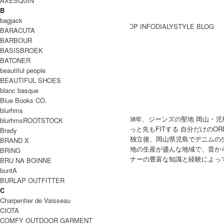
AXESQUIN
B
bagjack
BRAND一覧
SHOP INFO
DIALY
STYLE BLOG
BARACUTA
BRAND一覧
BARBOUR
BASISBROEK
BATONER
Ordinary Fits
beautiful people
BEAUTIFUL SHOES
オーディナリーフィッツ
blanc basque
Blue Books CO.
blurhms
Ordinary Fits (オーディナリーフィッツ)は2008年、ジーンズの聖地 
blurhmsROOTSTOCK
『to yourself in ten years』『いま 10年後 ずっと先もFI
Brady
デザイナーである児玉氏はデニムブランドを独立後、岡山県児島でデニムの
BRAND X
児島は岡山県内でも特にジーンズやデニム生地の生産が盛んな地域で、昔か
BRING
そんな児島の技術を取り入れながら、デザイナーの豊富な知識と経験によっ
BRU NA BOINNE
す。
buntA
WOMEN
BURLAP OUTFITTER
アウター
C
トップス
Charpentier de Vaisseau
パンツ
CIOTA
スカート
COMFY OUTDOOR GARMENT