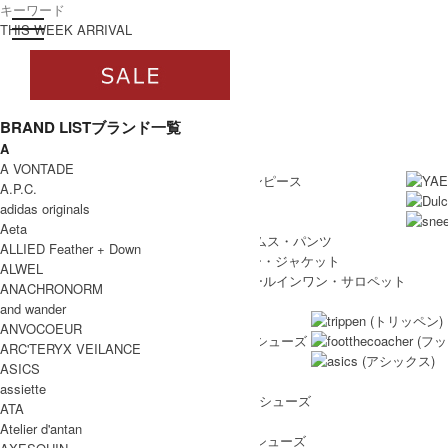
toggle navigation
ログイン
THIS WEEK ARRIVAL
BRAND LIST
ブランド一覧
A
すべて
WOMEN
A VONTADE
WOMEN ALL ITEM
ONE PIECE
/ ワンピース
A.P.C.
TOPS
/ トップス
adidas originals
SKIRT
/ スカート
Aeta
BOTTOMS
/ ボトムス・パンツ
ALLIED Feather + Down
OUTER
/ アウター・ジャケット
ALWEL
ALL IN ONE
/ オールインワン・サロペット
ANACHRONORM
SHOES
and wander
SHOES ALL ITEM
SNEAKERS
/ スニーカー
ANVOCOEUR
DRESS SHOES
/ ドレスシューズ
ARC'TERYX VEILANCE
BOOTS
/ ブーツ
ASICS
PUMPS
/ パンプス
assiette
BALLET SHOES
/ バレエシューズ
ATA
SANDALS
/ サンダル
Atelier d'antan
OTHER SHOES
/ その他シューズ