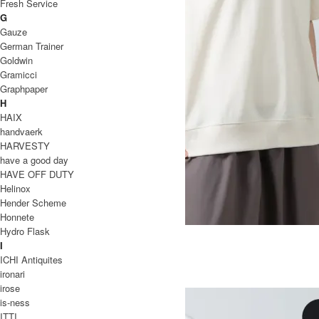
Fresh Service
G
Gauze
German Trainer
Goldwin
Gramicci
Graphpaper
H
HAIX
handvaerk
HARVESTY
have a good day
HAVE OFF DUTY
Helinox
Hender Scheme
Honnete
Hydro Flask
RIB T-SHIRTS
I
12,100円(税込)
8,470円(税込)
ICHI Antiquites
Ordinary Fits
ironari
オーディナリーフィッツ
irose
is-ness
ITTI