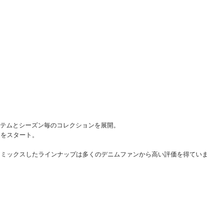
の定番アイテムとシーズン毎のコレクションを展開。
ツをスタート。
くミックスしたラインナップは多くのデニムファンから高い評価を得ていま