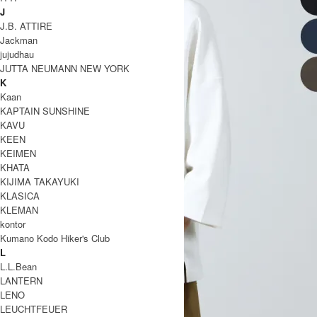
J
J.B. ATTIRE
Jackman
jujudhau
JUTTA NEUMANN NEW YORK
K
Kaan
KAPTAIN SUNSHINE
KAVU
KEEN
KEIMEN
KHATA
KIJIMA TAKAYUKI
KLASICA
KLEMAN
kontor
Kumano Kodo Hiker's Club
L
L.L.Bean
LANTERN
LENO
LEUCHTFEUER