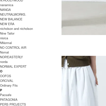
N.HOOLYWOOD
nanamica
NANGA
NEUTRALWORKS.
NEW BALANCE
NEW ERA
nicholson and nicholson
Nine Tailor
RANCH PANTS HICKORY
nisica
NNormal
24,200円(税込)
16,940円(税込)
NO CONTROL AIR
Ordinary Fits
Nomat
オーディナリーフィッツ
NOR'EASTERLY
norda
NORMAL EXPERT
O
OOFOS
ORCIVAL
Ordinary Fits
P
Pacsafe
PATAGONIA
PERS PROJECTS