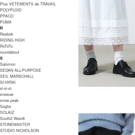
Plus VETEMENTS de TRAVAIL
POLYPLOID
PPACO
PUMA
R
Reebok
RIDING HIGH
RoToTo
roundabout
S
Salomon
SEDAN ALL-PURPOSE
SEIL MARSCHALL
SI-HIRAI
si-si-si
SCALLOPED LACE EASY SKIRT
sneeuw
27,500円(税込)
19,250円(税込)
snow peak
Ordinary Fits
Soglia
オーディナリーフィッツ
SOLAIZ
South2 West8
STONEMASTER
STUDIO NICHOLSON