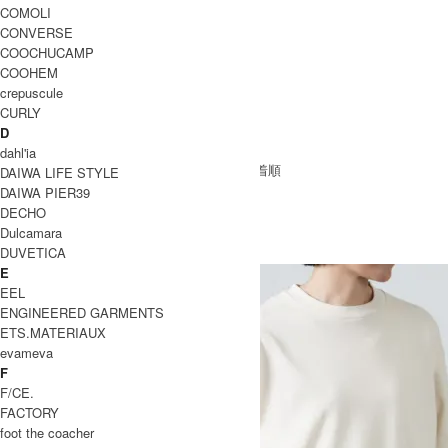
ワンピース
COMOLI
オールインワン
CONVERSE
MEN
COOCHUCAMP
アウター
COOHEM
トップス
crepuscule
パンツ
CURLY
UNISEX
D
パンツ
dahl'ia
[ 並び順を変更 ] -
おすすめ順
-
価格順
-
新着順
DAIWA LIFE STYLE
全 [294] 商品中 [1-30] を表示
DAIWA PIER39
1
2
3
4
5
...
次のページへ
DECHO
Ordinary Fits
Dulcamara
DUVETICA
オーディナリーフィッツ
E
EEL
ENGINEERED GARMENTS
ETS.MATERIAUX
evameva
F
F/CE.
FACTORY
foot the coacher