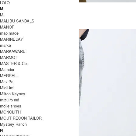
LOLO
C/N SHOULDER TEE
M
13,200円(税込)
9,240円(税込)
M
Ordinary Fits
MALIBU SANDALS
オーディナリーフィッツ
MANOF
mao made
MARINEDAY
marka
MARKAWARE
MARMOT
MASTER & Co.
Matador
MERRELL
MexiPa
MidiUmi
Milton Keynes
mizuiro ind
molle shoes
MONOLITH
MOUT RECON TAILOR
Mystery Ranch
N