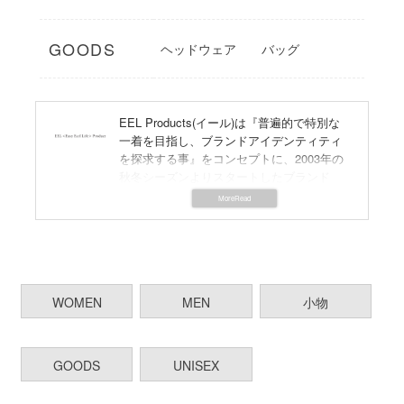
GOODS
ヘッドウェア
バッグ
EEL
Products(イール)は『普遍的で特別な
一着を目指し、ブランドアイデンティティ
を探求する事』をコンセプトに、2003年の
秋冬シーズンよりスタートしたブランド
で、現在では東京の中目黒と五本木に旗艦
店を構えています。
2人の男性デザイナーの独特な視点から生み
出されるアイデアと遊び心のあるディティ
ールやネーミング、シルエットはスタンダ
ードなアイテムの中にも独特な世界観のあ
WOMEN
MEN
小物
る他には無い洋服に。
また、春にはサクラコート、夏には砂浜デ
ニムやHOME、OFRANCE、LIFE、のプリ
ントTシャツ、そして冬にはオーロラマンコ
GOODS
UNISEX
ート、オリオンコート、エレベスト、な
ど、シーズン毎のブランドを代表する定番