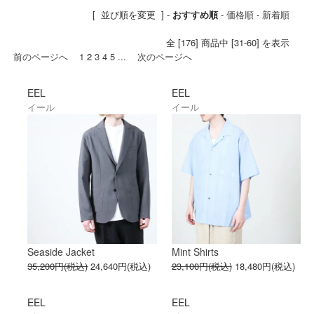
と呼ばれるロングヒットアイテムが多いの
[ 並び順を変更 ] -
おすすめ順
-
価格順
-
新着順
も特徴。ただその定番アイテムも止まるこ
となく進化を続け、また新しい定番を作り
全 [176] 商品中 [31-60] を表示
出し、次のシーズン、そしてその次のシー
前のページへ
1
2
3
4
5
...
次のページへ
ズンとユーザーの高まる期待に応え続けて
いるのもEELの魅力です。
「変わらない良さ、変わる良さ。」その、
EEL
EEL
デザイナーの言葉のとおり、変わらないも
イール
イール
の、変えてゆくもの、常に良いものを探究
しているモノツクリの姿勢が、形となって
表れています。
Seaside Jacket
Mint Shirts
35,200円(税込)
24,640円(税込)
23,100円(税込)
18,480円(税込)
EEL
EEL