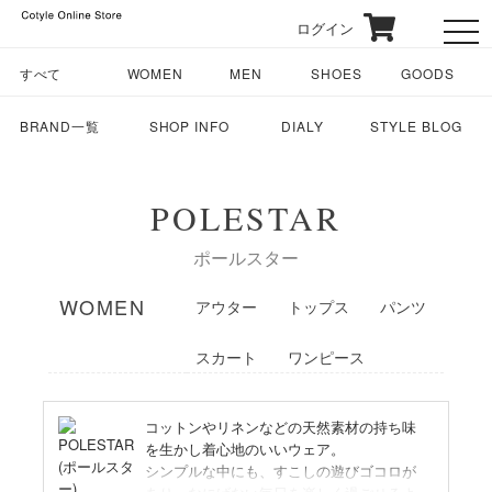
ログイン
toggl
すべて
WOMEN
MEN
SHOES
GOODS
BRAND一覧
SHOP INFO
DIALY
STYLE BLOG
POLESTAR
ポールスター
WOMEN
アウター
トップス
パンツ
スカート
ワンピース
コットンやリネンなどの天然素材の持ち味
を生かし着心地のいいウェア。
シンプルな中にも、すこしの遊びゴコロが