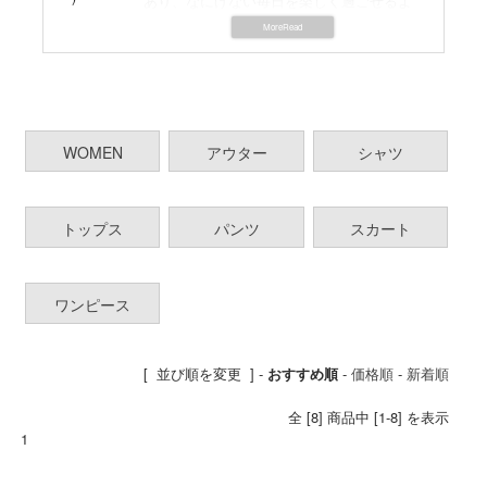
あり、なにげない毎日を楽しく過ごせるよ
うな、服づくり。
アトリエとファクトリーを兵庫県、宝塚市
に持つ、POLE STAR (ポールスタア)
「自分たちのデザインした服は、自分たち
の手で作りあげよう。」そんな自然な考え
が、ファクトリー誕生のきっかけ。
WOMEN
アウター
シャツ
彼らは服をつくるうえで、作り手同士の距
離が、すごく大切だと考えています。
一見シンプルですが、ただ実際に触れて、
着ていただければそのシルエットや素材
トップス
パンツ
スカート
感、そして存在感に隠された想いを感じる
ことができると思います。
ワンピース
[ 並び順を変更 ] -
おすすめ順
-
価格順
-
新着順
全 [8] 商品中 [1-8] を表示
1