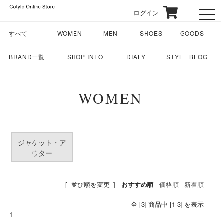
ログイン
toggl
すべて
WOMEN
MEN
SHOES
GOODS
BRAND一覧
SHOP INFO
DIALY
STYLE BLOG
WOMEN
ジャケット・ア
ウター
[ 並び順を変更 ] -
おすすめ順
-
価格順
-
新着順
全 [3] 商品中 [1-3] を表示
1