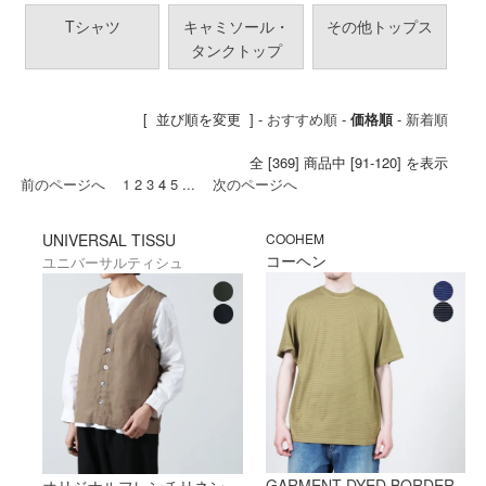
Tシャツ
キャミソール・
その他トップス
タンクトップ
[ 並び順を変更 ] -
おすすめ順
-
価格順
-
新着順
全 [369] 商品中 [91-120] を表示
前のページへ
1
2
3
4
5
...
次のページへ
UNIVERSAL TISSU
COOHEM
コーヘン
ユニバーサルティシュ
GARMENT DYED BORDER
オリジナルフレンチリネン