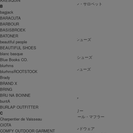
AXESQUIN
ALL IN ONE
/ オールインワン・サロペット
B
bagjack
BARACUTA
BARBOUR
SHOES
BASISBROEK
SHOES ALL ITEM
SNEAKERS
/ スニーカー
BATONER
DRESS SHOES
/ ドレスシューズ
beautiful people
BOOTS
/ ブーツ
BEAUTIFUL SHOES
PUMPS
/ パンプス
blanc basque
BALLET SHOES
/ バレエシューズ
Blue Books CO.
SANDALS
/ サンダル
blurhms
OTHER SHOES
/ その他シューズ
blurhmsROOTSTOCK
Brady
BRAND X
BRING
GOODS
BRU NA BOINNE
GOODS ALL ITEM
HAT
/ 帽子・ヘッドウェア
buntA
BAG
/ バッグ
BURLAP OUTFITTER
ACCESSARY
/ アクセサリー
C
STOLE&MUFFLER
/ ストール・マフラー
Charpentier de Vaisseau
LEG WEAR
/ 靴下
CIOTA
HAND WEAR
/ 手袋・ハンドウェア
COMFY OUTDOOR GARMENT