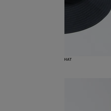
LINEN RAYON WIDE BRIM BUCKET HAT
15,400円(税込)
KIJIMA TAKAYUKI
キジマタカユキ