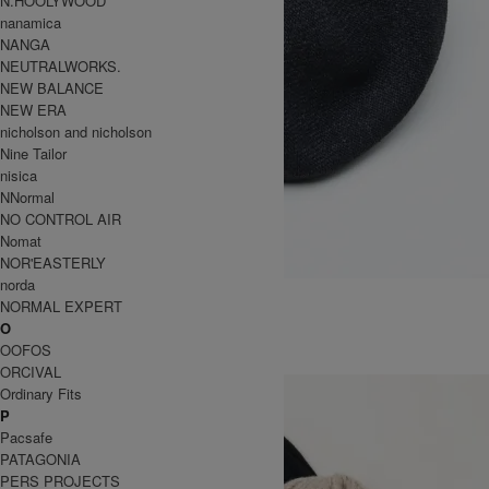
N.HOOLYWOOD
nanamica
NANGA
NEUTRALWORKS.
NEW BALANCE
NEW ERA
nicholson and nicholson
Nine Tailor
nisica
NNormal
NO CONTROL AIR
Nomat
NOR'EASTERLY
norda
WASHI KNIT BERET
NORMAL EXPERT
14,300円(税込)
O
KIJIMA TAKAYUKI
OOFOS
キジマタカユキ
ORCIVAL
Ordinary Fits
P
Pacsafe
PATAGONIA
PERS PROJECTS