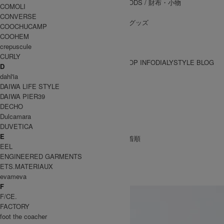
WALLET&GENERAL GOODS
/ 財布・小物
COMOLI
BELT
/ ベルト
CONVERSE
OTHER GOODS
/ その他グッズ
COOCHUCAMP
COOHEM
crepuscule
CURLY
BRAND一覧
SHOP INFO
DIALY
STYLE BLOG
D
BRAND一覧
dahl'ia
DAIWA LIFE STYLE
DAIWA PIER39
KIJIMA TAKAYUKI
DECHO
Dulcamara
KIJIMA TAKAYUKI
|
GOODS
DUVETICA
E
[ 並び順を変更 ] -
おすすめ順
-
価格順
-
新着順
EEL
全 [66] 商品中 [1-30] を表示
ENGINEERED GARMENTS
1
2
3
次のページへ
ETS.MATERIAUX
KIJIMA TAKAYUKI
evameva
キジマタカユキ
F
F/CE.
FACTORY
foot the coacher