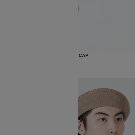
DRY TWILL ELASTIC BACK 6PANEL CAP
16,500円(税込)
KIJIMA TAKAYUKI
キジマタカユキ