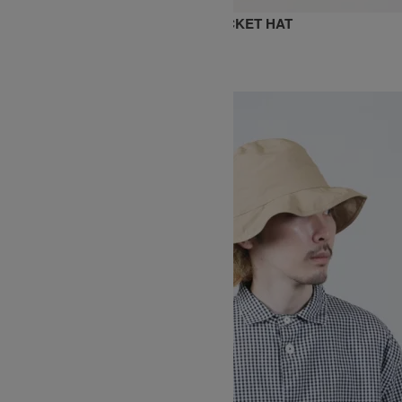
GERMAN DUCK SULFER DYED BUCKET HAT
17,600円(税込)
KIJIMA TAKAYUKI
キジマタカユキ