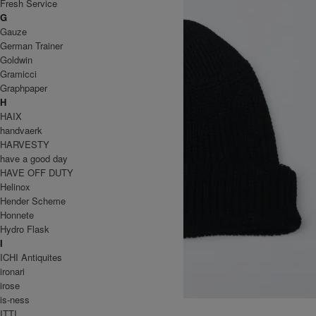
Fresh Service
G
Gauze
German Trainer
Goldwin
Gramicci
Graphpaper
H
HAIX
handvaerk
HARVESTY
have a good day
HAVE OFF DUTY
Helinox
Hender Scheme
Honnete
Hydro Flask
I
ICHI Antiquites
ironari
irose
is-ness
COTTON ACRYLIC WATCH CAP
ITTI