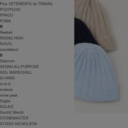
Plus VETEMENTS de TRAVAIL
POLYPLOID
PPACO
PUMA
R
Reebok
RIDING HIGH
RoToTo
roundabout
S
Salomon
SEDAN ALL-PURPOSE
SEIL MARSCHALL
SI-HIRAI
si-si-si
sneeuw
snow peak
Soglia
SOLAIZ
South2 West8
WOOL BEANIE
STONEMASTER
14,300円(税込)
STUDIO NICHOLSON