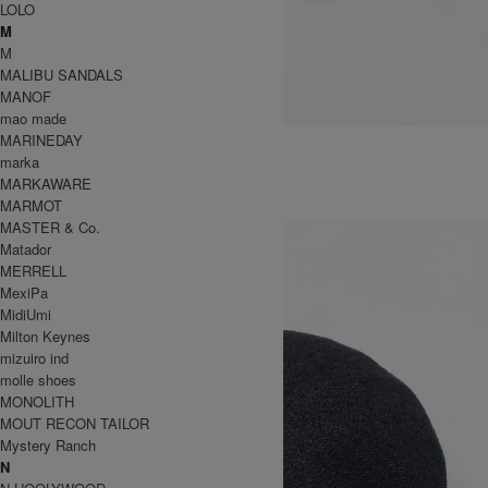
LOLO
M
M
MALIBU SANDALS
MANOF
mao made
KNIT DECK CAP
MARINEDAY
14,300円(税込)
marka
MARKAWARE
KIJIMA TAKAYUKI
MARMOT
キジマタカユキ
MASTER & Co.
Matador
MERRELL
MexiPa
MidiUmi
Milton Keynes
mizuiro ind
molle shoes
MONOLITH
MOUT RECON TAILOR
Mystery Ranch
N