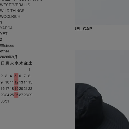
WESTOVERALLS
WILD THINGS
WOOLRICH
Y
YAECA
POLY COTTON ELASTIC BACK 6PANEL CAP
YETI
15,400円(税込)
Z
KIJIMA TAKAYUKI
08sircus
キジマタカユキ
other
2026年8月
日
月
火
水
木
金
土
1
2
3
4
5
6
7
8
9
10
11
12
13
14
15
16
17
18
19
20
21
22
23
24
25
26
27
28
29
30
31