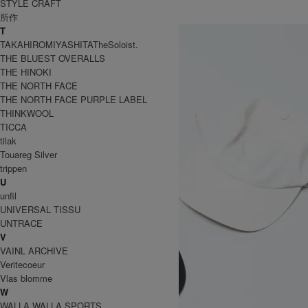
KIJIMA TAKAYUKI
STYLE CRAFT
キジマタカユキ
所作
T
TAKAHIROMIYASHITATheSoloist.
THE BLUEST OVERALLS
THE HINOKI
THE NORTH FACE
THE NORTH FACE PURPLE LABEL
THINKWOOL
TICCA
tilak
Touareg Silver
trippen
U
unfil
UNIVERSAL TISSU
UNTRACE
V
VAINL ARCHIVE
Veritecoeur
Vlas blomme
W
WALLA WALLA SPORTS