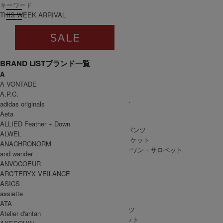
toggle navigation
ログイン
THIS WEEK ARRIVAL
BRAND LIST
ブランド一覧
A
すべて
A VONTADE
WOMEN
A.P.C.
WOMEN ALL ITEM
ONE PIECE
/ ワンピース
adidas originals
TOPS
/ トップス
Aeta
SKIRT
/ スカート
ALLIED Feather + Down
BOTTOMS
/ ボトムス・パンツ
ALWEL
OUTER
/ アウター・ジャケット
ANACHRONORM
ALL IN ONE
/ オールインワン・サロペット
and wander
ANVOCOEUR
ARC'TERYX VEILANCE
ASICS
MEN
assiette
MEN ALL ITEM
TOPS
/ トップス
ATA
BOTTOMS
/ ボトムス・パンツ
Atelier d'antan
OUTER
/ アウター・ジャケット