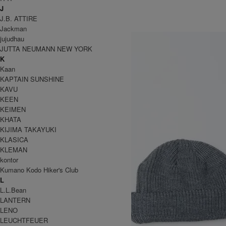
12,100円(税込)
J
KIJIMA TAKAYUKI
J.B. ATTIRE
キジマタカユキ
Jackman
jujudhau
JUTTA NEUMANN NEW YORK
K
Kaan
KAPTAIN SUNSHINE
KAVU
KEEN
KEIMEN
KHATA
KIJIMA TAKAYUKI
KLASICA
KLEMAN
kontor
Kumano Kodo Hiker's Club
L
L.L.Bean
LANTERN
LENO
LEUCHTFEUER