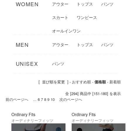
デザイナーである児玉氏はデニムブランド
WOMEN
アウター
トップス
パンツ
を独立後、岡山県児島でデニムの生産につ
いてのノウハウを身に着け自身のブラン
スカート
ワンピース
ド、オーディナリーフィッツをスタート。
児島は岡山県内でも特にジーンズやデニム
オールインワン
生地の生産が盛んな地域で、昔から繊維産
業を得意とし、長年縫製などの技術が受け
継がれてきました。
MEN
アウター
トップス
パンツ
そんな児島の技術を取り入れながら、デザ
イナーの豊富な知識と経験によって表現さ
れるヴィンテージの良い部分と、感度の高
UNISEX
パンツ
いトレンドをバランスよくミックスしたラ
インナップは多くのデニムファンから高い
評価を得ています。
[ 並び順を変更 ] -
おすすめ順
-
価格順
-
新着順
全 [294] 商品中 [151-180] を表示
前のページへ
...
6
7
8
9
10
次のページへ
Ordinary Fits
Ordinary Fits
オーディナリーフィッツ
オーディナリーフィッツ