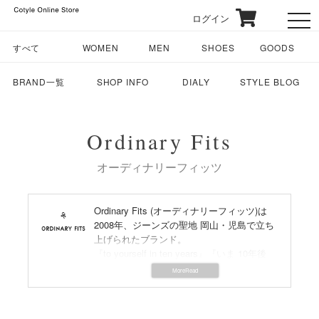
ログイン
toggl
すべて
WOMEN
MEN
SHOES
GOODS
BRAND一覧
SHOP INFO
DIALY
STYLE BLOG
Ordinary Fits
オーディナリーフィッツ
Ordinary Fits (オーディナリーフィッツ)は
2008年、ジーンズの聖地 岡山・児島で立ち
上げられたブランド。
『to yourself in ten years』『いま 10年後
ずっと先もFITする 自分だけのORDINARY
を』がコンセプトで、自社工場を生産背景
として、デニムの定番アイテムとシーズン
毎のコレクションを展開。