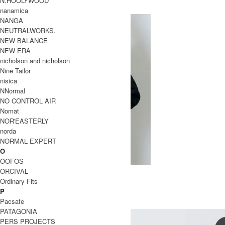
N.HOOLYWOOD
マウンテンイクイップメント
nanamica
NANGA
NEUTRALWORKS.
NEW BALANCE
NEW ERA
nicholson and nicholson
Nine Tailor
nisica
NNormal
NO CONTROL AIR
Nomat
NOR'EASTERLY
norda
NORMAL EXPERT
O
OOFOS
CHEMICAL DUVET
ORCIVAL
Ordinary Fits
SOLD OUT
P
MOUNTAIN EQUIPMENT
Pacsafe
マウンテンイクイップメント
PATAGONIA
PERS PROJECTS