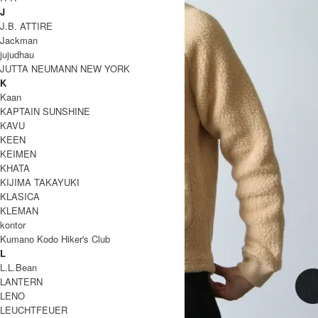
J
J.B. ATTIRE
Jackman
jujudhau
JUTTA NEUMANN NEW YORK
K
Kaan
KAPTAIN SUNSHINE
KAVU
KEEN
KEIMEN
KHATA
KIJIMA TAKAYUKI
KLASICA
KLEMAN
kontor
Kumano Kodo Hiker's Club
L
L.L.Bean
LANTERN
LENO
LEUCHTFEUER