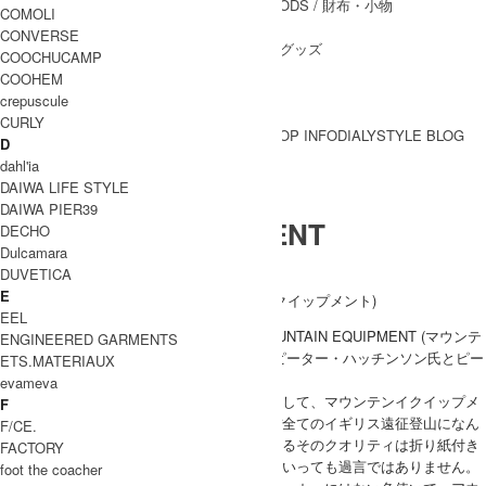
WALLET&GENERAL GOODS
/ 財布・小物
COMOLI
BELT
/ ベルト
CONVERSE
OTHER GOODS
/ その他グッズ
COOCHUCAMP
COOHEM
crepuscule
CURLY
BRAND一覧
SHOP INFO
DIALY
STYLE BLOG
D
BRAND一覧
dahl'ia
DAIWA LIFE STYLE
DAIWA PIER39
MOUNTAIN EQUIPMENT
DECHO
Dulcamara
マウンテンイクイップメント
DUVETICA
E
EEL
イギリス発の老舗アウトドアメーカー、MOUNTAIN EQUIPMENT (マウンテ
ENGINEERED GARMENTS
ンイクイップメント)はクライマーであったピーター・ハッチンソン氏とピー
ETS.MATERIAUX
ト・クルー氏によって1961年に設立。
evameva
今日では登山隊や極地遠征隊の公式装備品として、マウンテンイクイップメ
F
ントのダウンウェアが採用されており、ほぼ全てのイギリス遠征登山になん
F/CE.
らかの形で関わっています。プロに認められるそのクオリティは折り紙付き
FACTORY
で、全世界のクライマーの憧れのブランドといっても過言ではありません。
foot the coacher