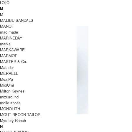
LOLO
PILE FLEECE RIB CARDIGAN
M
SOLD OUT
M
MOUNTAIN EQUIPMENT
MALIBU SANDALS
マウンテンイクイップメント
MANOF
mao made
MARINEDAY
marka
MARKAWARE
MARMOT
MASTER & Co.
Matador
MERRELL
MexiPa
MidiUmi
Milton Keynes
mizuiro ind
molle shoes
MONOLITH
MOUT RECON TAILOR
CHEMICAL DUVET CAMO
Mystery Ranch
SOLD OUT
N
MOUNTAIN EQUIPMENT