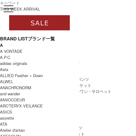
toggle navigation
ログイン
THIS WEEK ARRIVAL
BRAND LIST
ブランド一覧
A
すべて
A VONTADE
WOMEN
A.P.C.
WOMEN ALL ITEM
ONE PIECE
/ ワンピース
adidas originals
TOPS
/ トップス
Aeta
SKIRT
/ スカート
ALLIED Feather + Down
BOTTOMS
/ ボトムス・パンツ
ALWEL
OUTER
/ アウター・ジャケット
ANACHRONORM
ALL IN ONE
/ オールインワン・サロペット
and wander
ANVOCOEUR
ARC'TERYX VEILANCE
ASICS
MEN
assiette
MEN ALL ITEM
TOPS
/ トップス
ATA
BOTTOMS
/ ボトムス・パンツ
Atelier d'antan
OUTER
/ アウター・ジャケット