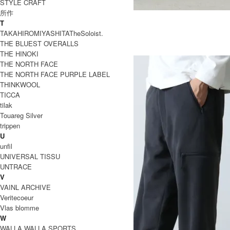
STYLE CRAFT
所作
EASY SKIRT
T
SOLD OUT
TAKAHIROMIYASHITATheSoloist.
MOUNTAIN EQUIPMENT
THE BLUEST OVERALLS
マウンテンイクイップメント
THE HINOKI
THE NORTH FACE
THE NORTH FACE PURPLE LABEL
THINKWOOL
TICCA
tilak
Touareg Silver
trippen
U
unfil
UNIVERSAL TISSU
UNTRACE
V
VAINL ARCHIVE
Veritecoeur
Vlas blomme
W
WALLA WALLA SPORTS