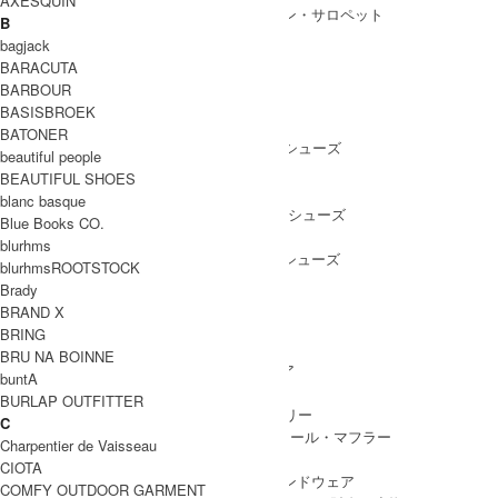
AXESQUIN
ALL IN ONE
/ オールインワン・サロペット
B
bagjack
BARACUTA
BARBOUR
SHOES
BASISBROEK
SHOES ALL ITEM
SNEAKERS
/ スニーカー
BATONER
DRESS SHOES
/ ドレスシューズ
beautiful people
BOOTS
/ ブーツ
BEAUTIFUL SHOES
PUMPS
/ パンプス
blanc basque
BALLET SHOES
/ バレエシューズ
Blue Books CO.
SANDALS
/ サンダル
blurhms
OTHER SHOES
/ その他シューズ
blurhmsROOTSTOCK
Brady
BRAND X
BRING
GOODS
BRU NA BOINNE
GOODS ALL ITEM
HAT
/ 帽子・ヘッドウェア
buntA
BAG
/ バッグ
BURLAP OUTFITTER
ACCESSARY
/ アクセサリー
C
STOLE&MUFFLER
/ ストール・マフラー
Charpentier de Vaisseau
LEG WEAR
/ 靴下
CIOTA
HAND WEAR
/ 手袋・ハンドウェア
COMFY OUTDOOR GARMENT