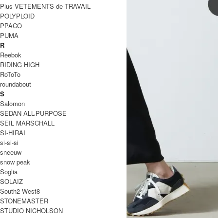
Plus VETEMENTS de TRAVAIL
POLYPLOID
PPACO
PUMA
R
Reebok
RIDING HIGH
RoToTo
roundabout
S
Salomon
SEDAN ALL-PURPOSE
SEIL MARSCHALL
SI-HIRAI
si-si-si
sneeuw
snow peak
Soglia
SOLAIZ
South2 West8
STONEMASTER
STUDIO NICHOLSON