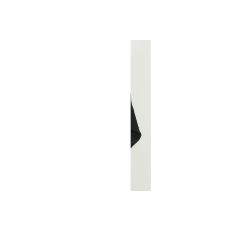
CLASSIC FLEECE JACKET
SOLD OUT
MOUNTAIN EQUIPMENT
マウンテンイクイップメント
WOMEN'S RETRO LIGHTLINE VEST
SOLD OUT
MOUNTAIN EQUIPMENT