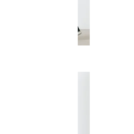
Puckering Water Shorts
SOLD OUT
MOUNTAIN EQUIPMENT
マウンテンイクイップメント