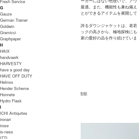
英国らしいカラーリングは他のアウトドアメーカーにはない色使いで、アウ
Fresh Service
トドアシーンだけではなくタウンユースにも最適。また、機能性も兼ね備え
G
ているので様々な環境下でも快適に過ごすことができるアイテムを展開して
Gauze
います。
German Trainer
世界中のクライマーから絶大な人気と信頼を誇るダウンジャケットは、老若
Goldwin
男女問わず愛されるベストセラーです。スペックの高さから、極地探検にも
Gramicci
使用されており、現在もプロの探検家や登山家の愛好の品を作り続けていま
Graphpaper
す。
H
WOMEN
HAIX
アウター
handvaerk
トップス
HARVESTY
MEN
have a good day
アウター
HAVE OFF DUTY
トップス
Helinox
パンツ
Hender Scheme
[ 並び順を変更 ] -
おすすめ順
-
価格順
-
新着順
Honnete
全 [55] 商品中 [1-30] を表示
Hydro Flask
1
2
次のページへ
I
MOUNTAIN EQUIPMENT
ICHI Antiquites
ironari
マウンテンイクイップメント
irose
is-ness
ITTI