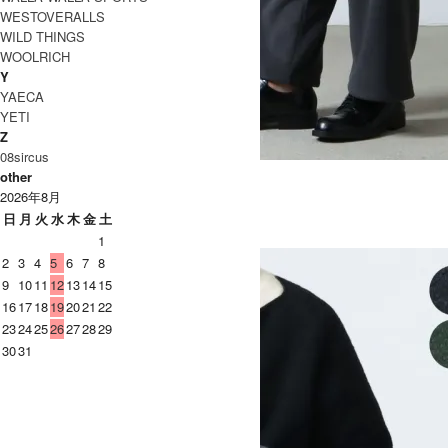
WESTOVERALLS
WILD THINGS
WOOLRICH
Y
YAECA
YETI
Z
08sircus
RETRO FLEECE WIDE PANTS
other
SOLD OUT
2026年8月
MOUNTAIN EQUIPMENT
日
月
火
水
木
金
土
マウンテンイクイップメント
1
2
3
4
5
6
7
8
9
10
11
12
13
14
15
16
17
18
19
20
21
22
23
24
25
26
27
28
29
30
31