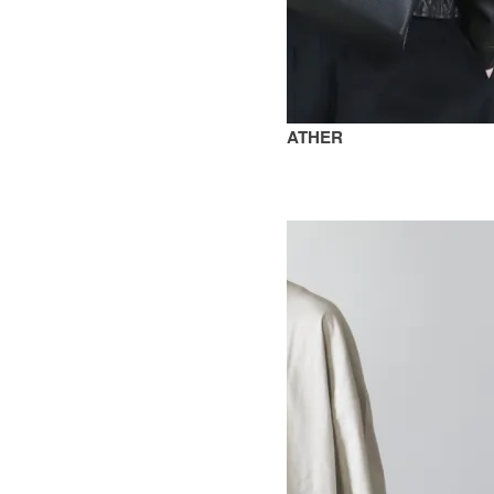
SHIBORU SN - 742 PALMELLATO LEATHER
SOLD OUT
STUDIO NICHOLSON
スタジオニコルソン