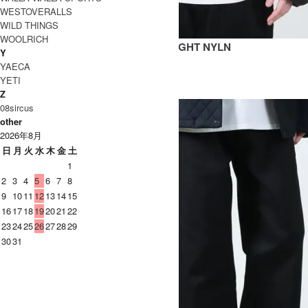
WESTOVERALLS
WILD THINGS
WOOLRICH
MASSEY SNM - 1380WR FEATHERLIGHT NYLN
Y
209,000円(税込)
146,300円(税込)
YAECA
STUDIO NICHOLSON
YETI
スタジオニコルソン
Z
08sircus
other
2026年8月
日
月
火
水
木
金
土
1
2
3
4
5
6
7
8
9
10
11
12
13
14
15
16
17
18
19
20
21
22
23
24
25
26
27
28
29
30
31