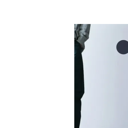
PIU MIDWEIGHT JERSEY LOGO
SOLD OUT
STUDIO NICHOLSON
スタジオニコルソン