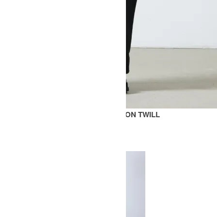
SORTE SNM - 351 - PEACHED COTTON TWILL
SOLD OUT
STUDIO NICHOLSON
スタジオニコルソン