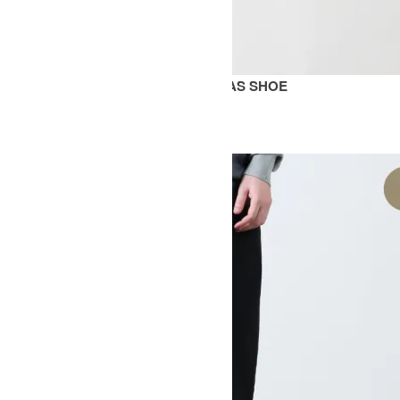
MERINO VULCANISED SOLE CANVAS SHOE
SOLD OUT
STUDIO NICHOLSON
スタジオニコルソン