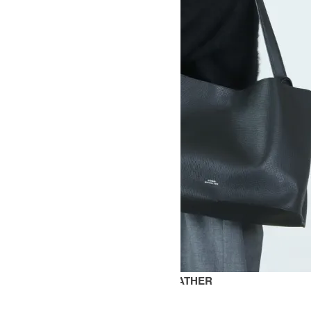
DOUBLET SN-741 PALMELLATO LEATHER
SOLD OUT