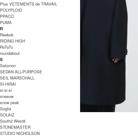
Plus VETEMENTS de TRAVAIL
POLYPLOID
PPACO
PUMA
R
Reebok
RIDING HIGH
RoToTo
roundabout
S
Salomon
SEDAN ALL-PURPOSE
SEIL MARSCHALL
SI-HIRAI
si-si-si
sneeuw
snow peak
Soglia
SOLAIZ
CABO SNM - 1350MELTON WOOL
South2 West8
187,000円(税込)
130,900円(税込)
STONEMASTER
STUDIO NICHOLSON
STUDIO NICHOLSON
スタジオニコルソン