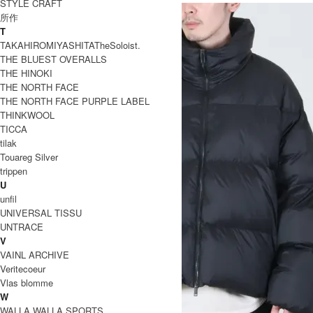
STYLE CRAFT
所作
T
TAKAHIROMIYASHITATheSoloist.
THE BLUEST OVERALLS
THE HINOKI
THE NORTH FACE
THE NORTH FACE PURPLE LABEL
THINKWOOL
TICCA
tilak
Touareg Silver
trippen
U
unfil
UNIVERSAL TISSU
UNTRACE
V
VAINL ARCHIVE
Veritecoeur
Vlas blomme
W
WALLA WALLA SPORTS