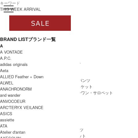
toggle navigation
ログイン
THIS WEEK ARRIVAL
BRAND LIST
ブランド一覧
A
すべて
A VONTADE
WOMEN
A.P.C.
WOMEN ALL ITEM
ONE PIECE
/ ワンピース
adidas originals
TOPS
/ トップス
Aeta
SKIRT
/ スカート
ALLIED Feather + Down
BOTTOMS
/ ボトムス・パンツ
ALWEL
OUTER
/ アウター・ジャケット
ANACHRONORM
ALL IN ONE
/ オールインワン・サロペット
and wander
ANVOCOEUR
ARC'TERYX VEILANCE
ASICS
MEN
assiette
MEN ALL ITEM
TOPS
/ トップス
ATA
BOTTOMS
/ ボトムス・パンツ
Atelier d'antan
OUTER
/ アウター・ジャケット