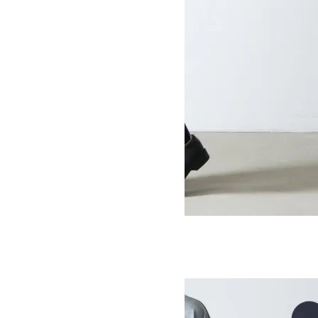
BRIDGES RAISED COTTON TWILL
SOLD OUT
STUDIO NICHOLSON
スタジオニコルソン