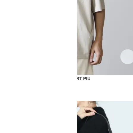
SHORT SLEEVE MOCK NECK T-SHIRT PIU
SOLD OUT
STUDIO NICHOLSON
スタジオニコルソン