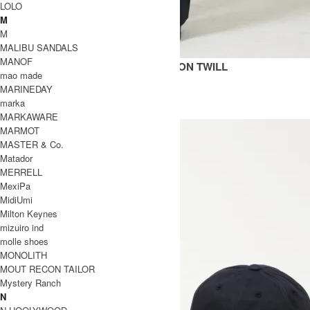
LOLO
M
M
MALIBU SANDALS
MANOF
SORTE SNM - 1248 PEACHED COTTON TWILL
mao made
74,800円(税込)
52,360円(税込)
MARINEDAY
STUDIO NICHOLSON
marka
スタジオニコルソン
MARKAWARE
MARMOT
MASTER & Co.
Matador
MERRELL
MexiPa
MidiUmi
Milton Keynes
mizuiro ind
molle shoes
MONOLITH
MOUT RECON TAILOR
Mystery Ranch
N