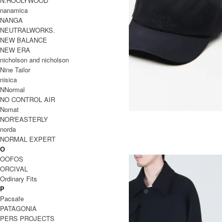
N.HOOLYWOOD
nanamica
NANGA
NEUTRALWORKS.
NEW BALANCE
NEW ERA
nicholson and nicholson
Nine Tailor
nisica
NNormal
NO CONTROL AIR
Nomat
LOGO CAP SNM - 1168
NOR'EASTERLY
19,800円(税込)
13,860円(税込)
norda
STUDIO NICHOLSON
NORMAL EXPERT
O
スタジオニコルソン
OOFOS
ORCIVAL
Ordinary Fits
P
Pacsafe
PATAGONIA
PERS PROJECTS