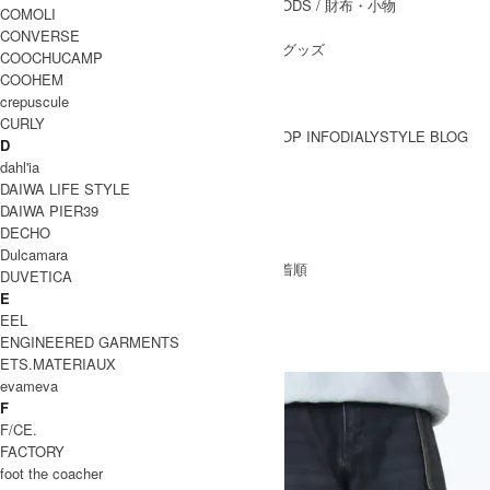
WALLET&GENERAL GOODS
/ 財布・小物
COMOLI
BELT
/ ベルト
CONVERSE
OTHER GOODS
/ その他グッズ
COOCHUCAMP
COOHEM
crepuscule
CURLY
BRAND一覧
SHOP INFO
DIALY
STYLE BLOG
D
BRAND一覧
dahl'ia
DAIWA LIFE STYLE
DAIWA PIER39
STUDIO NICHOLSON
DECHO
Dulcamara
[ 並び順を変更 ] -
おすすめ順
-
価格順
-
新着順
DUVETICA
全 [42] 商品中 [1-30] を表示
E
1
2
次のページへ
EEL
STUDIO NICHOLSON
ENGINEERED GARMENTS
スタジオニコルソン
ETS.MATERIAUX
evameva
F
F/CE.
FACTORY
foot the coacher