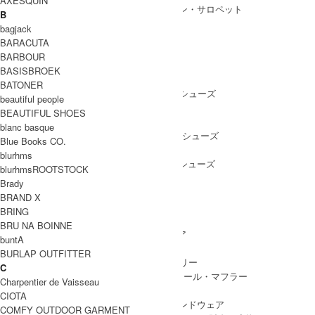
AXESQUIN
ALL IN ONE
/ オールインワン・サロペット
B
bagjack
BARACUTA
BARBOUR
SHOES
BASISBROEK
SHOES ALL ITEM
SNEAKERS
/ スニーカー
BATONER
DRESS SHOES
/ ドレスシューズ
beautiful people
BOOTS
/ ブーツ
BEAUTIFUL SHOES
PUMPS
/ パンプス
blanc basque
BALLET SHOES
/ バレエシューズ
Blue Books CO.
SANDALS
/ サンダル
blurhms
OTHER SHOES
/ その他シューズ
blurhmsROOTSTOCK
Brady
BRAND X
BRING
GOODS
BRU NA BOINNE
GOODS ALL ITEM
HAT
/ 帽子・ヘッドウェア
buntA
BAG
/ バッグ
BURLAP OUTFITTER
ACCESSARY
/ アクセサリー
C
STOLE&MUFFLER
/ ストール・マフラー
Charpentier de Vaisseau
LEG WEAR
/ 靴下
CIOTA
HAND WEAR
/ 手袋・ハンドウェア
COMFY OUTDOOR GARMENT