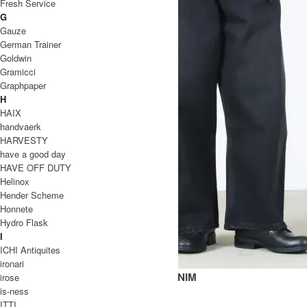
Fresh Service
G
Gauze
German Trainer
Goldwin
Gramicci
Graphpaper
H
HAIX
handvaerk
HARVESTY
have a good day
HAVE OFF DUTY
Helinox
Hender Scheme
Honnete
Hydro Flask
I
ICHI Antiquites
ironari
PAOLO SNM - 1023 14OZ REGEN DENIM
irose
is-ness
59,400円(税込)
41,580円(税込)
ITTI