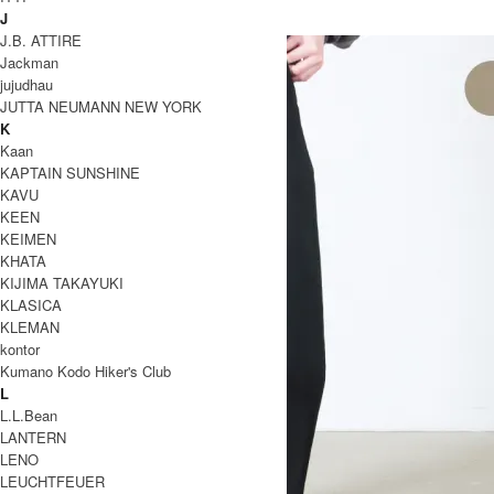
STUDIO NICHOLSON
J
スタジオニコルソン
J.B. ATTIRE
Jackman
jujudhau
JUTTA NEUMANN NEW YORK
K
Kaan
KAPTAIN SUNSHINE
KAVU
KEEN
KEIMEN
KHATA
KIJIMA TAKAYUKI
KLASICA
KLEMAN
kontor
Kumano Kodo Hiker's Club
L
L.L.Bean
LANTERN
LENO
LEUCHTFEUER