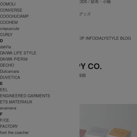
WALLET&GENERAL GOODS
/ 財布・小物
COMOLI
BELT
/ ベルト
CONVERSE
OTHER GOODS
/ その他グッズ
COOCHUCAMP
COOHEM
crepuscule
CURLY
BRAND一覧
SHOP INFO
DIALY
STYLE BLOG
D
BRAND一覧
dahl'ia
DAIWA LIFE STYLE
DAIWA PIER39
THE AROMATHERAPY CO.
DECHO
Dulcamara
[ 並び順を変更 ] -
おすすめ順
-
価格順
-
新着順
DUVETICA
全 [1] 商品中 [1-1] を表示
E
1
EEL
THE AROMATHERAPY CO.
ENGINEERED GARMENTS
アロマセラピーカンパニー
ETS.MATERIAUX
evameva
F
F/CE.
FACTORY
foot the coacher