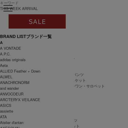
toggle navigation
ログイン
THIS WEEK ARRIVAL
BRAND LIST
ブランド一覧
A
すべて
A VONTADE
WOMEN
A.P.C.
WOMEN ALL ITEM
ONE PIECE
/ ワンピース
adidas originals
TOPS
/ トップス
Aeta
SKIRT
/ スカート
ALLIED Feather + Down
BOTTOMS
/ ボトムス・パンツ
ALWEL
OUTER
/ アウター・ジャケット
ANACHRONORM
ALL IN ONE
/ オールインワン・サロペット
and wander
ANVOCOEUR
ARC'TERYX VEILANCE
ASICS
MEN
assiette
MEN ALL ITEM
TOPS
/ トップス
ATA
BOTTOMS
/ ボトムス・パンツ
Atelier d'antan
OUTER
/ アウター・ジャケット