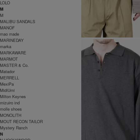
LOLO
M
M
MALIBU SANDALS
MANOF
mao made
MARINEDAY
marka
MARKAWARE
MARMOT
MASTER & Co.
Matador
MERRELL
MexiPa
MidiUmi
Milton Keynes
mizuiro ind
molle shoes
MONOLITH
MOUT RECON TAILOR
Mystery Ranch
N