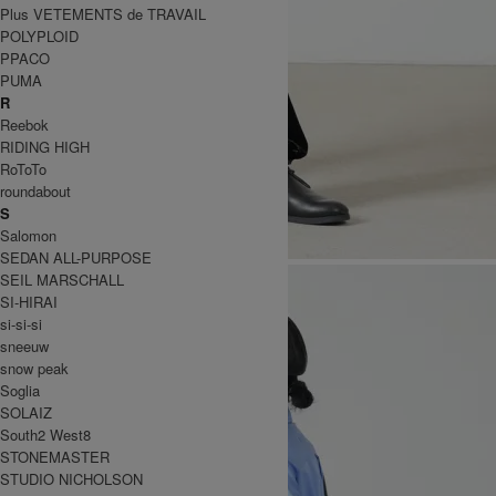
Plus VETEMENTS de TRAVAIL
POLYPLOID
PPACO
PUMA
R
Reebok
RIDING HIGH
RoToTo
roundabout
S
Salomon
SEDAN ALL-PURPOSE
SEIL MARSCHALL
SI-HIRAI
si-si-si
sneeuw
snow peak
Soglia
SOLAIZ
South2 West8
STONEMASTER
STUDIO NICHOLSON