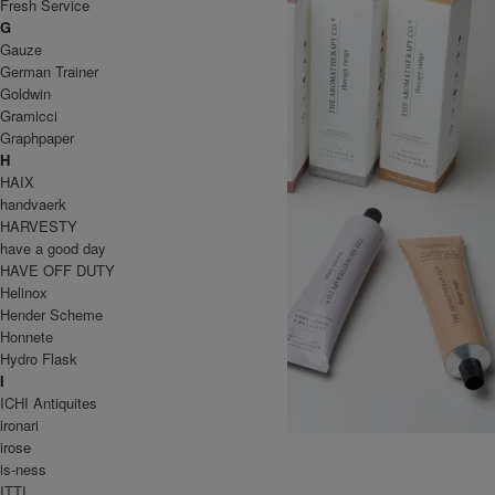
Fresh Service
G
Gauze
German Trainer
Goldwin
Gramicci
Graphpaper
H
HAIX
handvaerk
HARVESTY
have a good day
HAVE OFF DUTY
Helinox
Hender Scheme
Honnete
Hydro Flask
I
ICHI Antiquites
ironari
new Therapy Range Hand Cream
irose
is-ness
SOLD OUT
ITTI
全 [1] 商品中 [1-1] 商品を表示しています