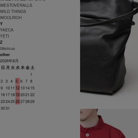
WESTOVERALLS
WILD THINGS
WOOLRICH
Y
YAECA
YETI
Z
08sircus
other
2026年8月
日
月
火
水
木
金
土
1
2
3
4
5
6
7
8
9
10
11
12
13
14
15
16
17
18
19
20
21
22
23
24
25
26
27
28
29
30
31