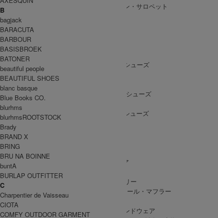
AXESQUIN
ALL IN ONE
/ オールインワン・サロペット
B
bagjack
BARACUTA
BARBOUR
SHOES
BASISBROEK
SHOES ALL ITEM
SNEAKERS
/ スニーカー
BATONER
DRESS SHOES
/ ドレスシューズ
beautiful people
BOOTS
/ ブーツ
BEAUTIFUL SHOES
PUMPS
/ パンプス
blanc basque
BALLET SHOES
/ バレエシューズ
Blue Books CO.
SANDALS
/ サンダル
blurhms
OTHER SHOES
/ その他シューズ
blurhmsROOTSTOCK
Brady
BRAND X
BRING
GOODS
BRU NA BOINNE
GOODS ALL ITEM
HAT
/ 帽子・ヘッドウェア
buntA
BAG
/ バッグ
BURLAP OUTFITTER
ACCESSARY
/ アクセサリー
C
STOLE&MUFFLER
/ ストール・マフラー
Charpentier de Vaisseau
LEG WEAR
/ 靴下
CIOTA
HAND WEAR
/ 手袋・ハンドウェア
COMFY OUTDOOR GARMENT