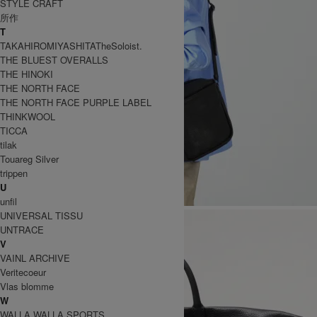
STYLE CRAFT
所作
T
TAKAHIROMIYASHITATheSoloist.
THE BLUEST OVERALLS
THE HINOKI
THE NORTH FACE
THE NORTH FACE PURPLE LABEL
THINKWOOL
TICCA
tilak
Touareg Silver
trippen
U
unfil
UNIVERSAL TISSU
UNTRACE
V
VAINL ARCHIVE
Veritecoeur
Vlas blomme
W
WALLA WALLA SPORTS