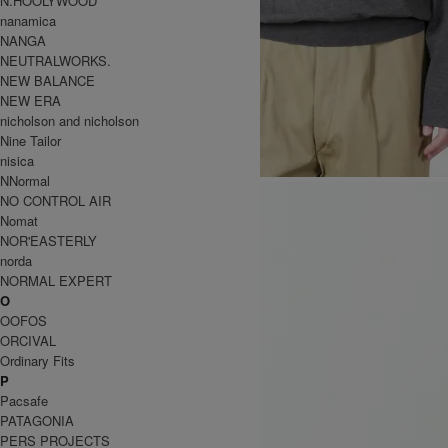
N.HOOLYWOOD
nanamica
NANGA
NEUTRALWORKS.
NEW BALANCE
NEW ERA
nicholson and nicholson
Nine Tailor
nisica
NNormal
NO CONTROL AIR
Nomat
NOR'EASTERLY
norda
NORMAL EXPERT
O
OOFOS
ORCIVAL
Ordinary Fits
P
Pacsafe
PATAGONIA
PERS PROJECTS