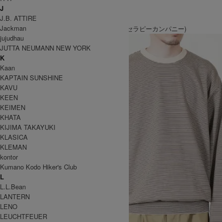
J
GOODS
J.B. ATTIRE
その他
Jackman
TOP
>
THE AROMATHERAPY CO. (アロマセラピーカンパニー)
jujudhau
JUTTA NEUMANN NEW YORK
K
Kaan
KAPTAIN SUNSHINE
KAVU
KEEN
KEIMEN
KHATA
KIJIMA TAKAYUKI
KLASICA
KLEMAN
kontor
Kumano Kodo Hiker's Club
L
L.L.Bean
LANTERN
LENO
LEUCHTFEUER