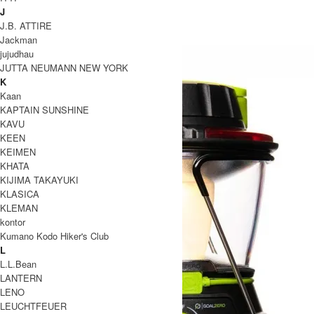
GOALZERO
J
ゴールゼロ
J.B. ATTIRE
Jackman
jujudhau
JUTTA NEUMANN NEW YORK
K
Kaan
KAPTAIN SUNSHINE
KAVU
KEEN
KEIMEN
KHATA
KIJIMA TAKAYUKI
KLASICA
KLEMAN
kontor
Kumano Kodo Hiker's Club
L
L.L.Bean
LANTERN
LENO
LEUCHTFEUER