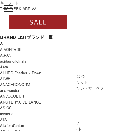
toggle navigation
ログイン
THIS WEEK ARRIVAL
BRAND LIST
ブランド一覧
A
すべて
A VONTADE
WOMEN
A.P.C.
WOMEN ALL ITEM
ONE PIECE
/ ワンピース
adidas originals
TOPS
/ トップス
Aeta
SKIRT
/ スカート
ALLIED Feather + Down
BOTTOMS
/ ボトムス・パンツ
ALWEL
OUTER
/ アウター・ジャケット
ANACHRONORM
ALL IN ONE
/ オールインワン・サロペット
and wander
ANVOCOEUR
ARC'TERYX VEILANCE
ASICS
MEN
assiette
MEN ALL ITEM
TOPS
/ トップス
ATA
BOTTOMS
/ ボトムス・パンツ
Atelier d'antan
OUTER
/ アウター・ジャケット