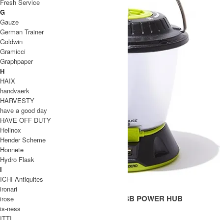
Fresh Service
G
Gauze
German Trainer
Goldwin
Gramicci
Graphpaper
H
HAIX
handvaerk
HARVESTY
have a good day
HAVE OFF DUTY
Helinox
Hender Scheme
Honnete
Hydro Flask
I
ICHI Antiquites
ironari
LIGHTHOUSE CORE LANTERN & USB POWER HUB
irose
is-ness
SOLD OUT
ITTI