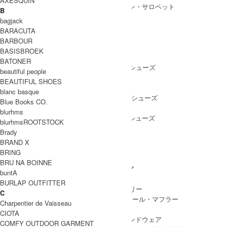
AXESQUIN
ALL IN ONE
/ オールインワン・サロペット
B
bagjack
BARACUTA
BARBOUR
SHOES
BASISBROEK
SHOES ALL ITEM
SNEAKERS
/ スニーカー
BATONER
DRESS SHOES
/ ドレスシューズ
beautiful people
BOOTS
/ ブーツ
BEAUTIFUL SHOES
PUMPS
/ パンプス
blanc basque
BALLET SHOES
/ バレエシューズ
Blue Books CO.
SANDALS
/ サンダル
blurhms
OTHER SHOES
/ その他シューズ
blurhmsROOTSTOCK
Brady
BRAND X
BRING
GOODS
BRU NA BOINNE
GOODS ALL ITEM
HAT
/ 帽子・ヘッドウェア
buntA
BAG
/ バッグ
BURLAP OUTFITTER
ACCESSARY
/ アクセサリー
C
STOLE&MUFFLER
/ ストール・マフラー
Charpentier de Vaisseau
LEG WEAR
/ 靴下
CIOTA
HAND WEAR
/ 手袋・ハンドウェア
COMFY OUTDOOR GARMENT