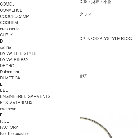
WALLET&GENERAL GOODS
/ 財布・小物
COMOLI
BELT
/ ベルト
CONVERSE
OTHER GOODS
/ その他グッズ
COOCHUCAMP
COOHEM
crepuscule
CURLY
BRAND一覧
SHOP INFO
DIALY
STYLE BLOG
D
BRAND一覧
dahl'ia
DAIWA LIFE STYLE
DAIWA PIER39
GOALZERO
DECHO
Dulcamara
[ 並び順を変更 ] -
おすすめ順
-
価格順
-
新着順
DUVETICA
全 [7] 商品中 [1-7] を表示
E
1
EEL
GOALZERO
ENGINEERED GARMENTS
ゴールゼロ
ETS.MATERIAUX
evameva
F
F/CE.
FACTORY
foot the coacher