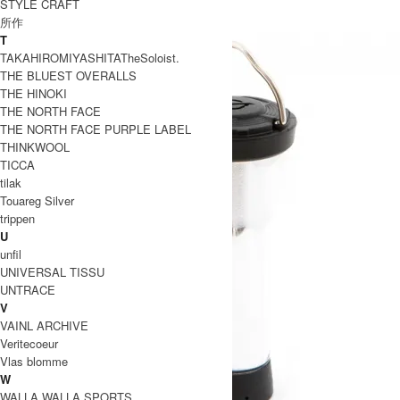
STYLE CRAFT
所作
T
TAKAHIROMIYASHITATheSoloist.
THE BLUEST OVERALLS
THE HINOKI
THE NORTH FACE
THE NORTH FACE PURPLE LABEL
THINKWOOL
TICCA
tilak
Touareg Silver
trippen
U
unfil
UNIVERSAL TISSU
UNTRACE
V
VAINL ARCHIVE
Veritecoeur
Vlas blomme
W
WALLA WALLA SPORTS