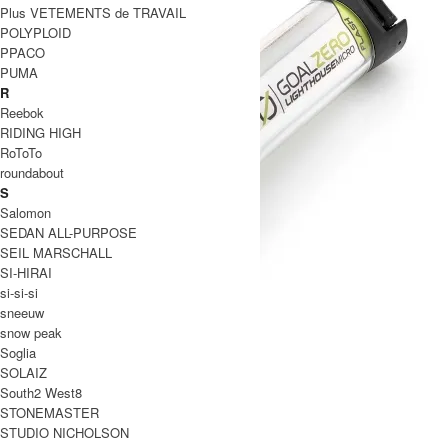
Plus VETEMENTS de TRAVAIL
POLYPLOID
PPACO
PUMA
R
Reebok
RIDING HIGH
RoToTo
roundabout
S
Salomon
SEDAN ALL-PURPOSE
SEIL MARSCHALL
SI-HIRAI
si-si-si
sneeuw
snow peak
Soglia
SOLAIZ
LIGHTHOUSE micro FLASH
South2 West8
SOLD OUT
STONEMASTER
GOALZERO
STUDIO NICHOLSON
ゴールゼロ