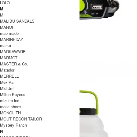
LOLO
M
M
MALIBU SANDALS
MANOF
LIGHTHOUSE 600
mao made
SOLD OUT
MARINEDAY
GOALZERO
marka
ゴールゼロ
MARKAWARE
MARMOT
MASTER & Co.
Matador
MERRELL
MexiPa
MidiUmi
Milton Keynes
mizuiro ind
molle shoes
MONOLITH
MOUT RECON TAILOR
Mystery Ranch
N