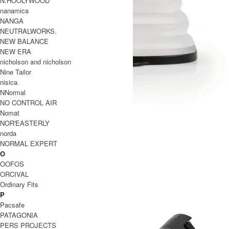
N.HOOLYWOOD
nanamica
NANGA
NEUTRALWORKS.
NEW BALANCE
NEW ERA
nicholson and nicholson
Nine Tailor
nisica
NNormal
NO CONTROL AIR
Nomat
Crush Light
NOR'EASTERLY
SOLD OUT
norda
GOALZERO
NORMAL EXPERT
O
ゴールゼロ
OOFOS
ORCIVAL
Ordinary Fits
P
Pacsafe
PATAGONIA
PERS PROJECTS