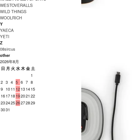
WESTOVERALLS
WILD THINGS
WOOLRICH
LIGHTHOUSE micro
Y
SOLD OUT
YAECA
GOALZERO
YETI
ゴールゼロ
Z
08sircus
other
2026年8月
日
月
火
水
木
金
土
1
2
3
4
5
6
7
8
9
10
11
12
13
14
15
16
17
18
19
20
21
22
23
24
25
26
27
28
29
30
31