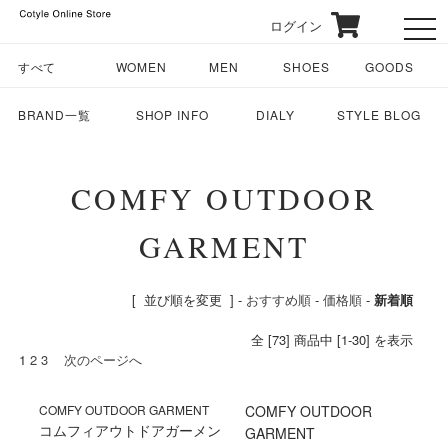
ログイン
toggl
すべて
WOMEN
MEN
SHOES
GOODS
BRAND一覧
SHOP INFO
DIALY
STYLE BLOG
COMFY OUTDOOR
GARMENT
[ 並び順を変更 ] -
おすすめ順
-
価格順
-
新着順
全 [73] 商品中 [1-30] を表示
1
2
3
次のページへ
COMFY OUTDOOR GARMENT
COMFY OUTDOOR
コムフィアウトドアガーメン
GARMENT