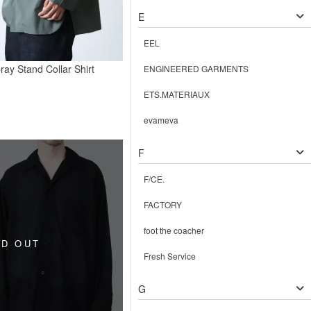
E
EEL
y Stand Collar Shirt
ENGINEERED GARMENTS
ETS.MATERIAUX
evameva
F
F/CE.
FACTORY
foot the coacher
Fresh Service
G