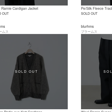
 Ramie Cardigan Jacket
Pe/Silk Fleece Trac
D OUT
SOLD OUT
hms
blurhms
ームス
ブラームス
ca Bird's-eye Knit Cardigan
Wool Ramie Super 