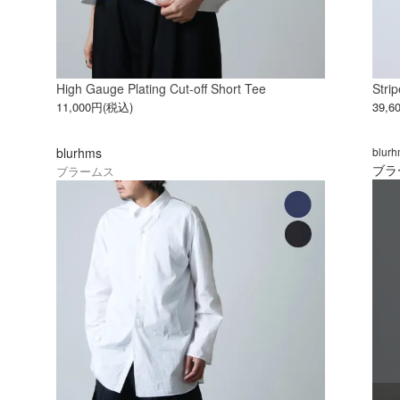
High Gauge Plating Cut-off Short Tee
Stri
11,000円(税込)
39,
blurhms
blur
ブラ
ブラームス