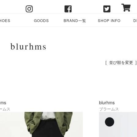
HOES
GOODS
BRAND一覧
SHOP INFO
D
blurhms
[ 並び順を変更 ]
hms
blurhms
ームス
ブラームス