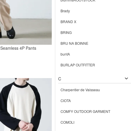
Brady
BRAND X
BRING
BRU NA BOINNE
 Seamless 4P Pants
buntA
BURLAP OUTFITTER
C
Charpentier de Vaisseau
CIOTA
COMFY OUTDOOR GARMENT
COMOLI