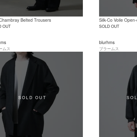
l Chambray Belted Trousers
Silk-Co Voile Open-c
D OUT
SOLD OUT
hms
blurhms
ームス
ブラームス