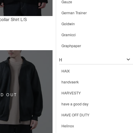
Gauze
German Trainer
ollar Shirt L/S
Goldwin
Gramicci
Graphpaper
H
HAIX
handvaerk
HARVESTY
have a good day
HAVE OFF DUTY
Helinox