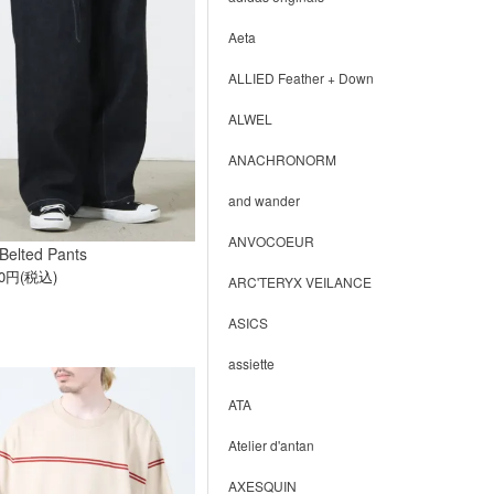
Aeta
ALLIED Feather + Down
ALWEL
ANACHRONORM
and wander
ANVOCOEUR
Belted Pants
20円(税込)
ARC'TERYX VEILANCE
ASICS
assiette
ATA
Atelier d'antan
AXESQUIN