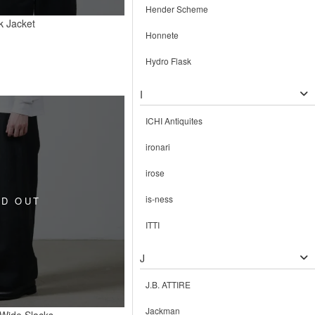
Hender Scheme
k Jacket
Honnete
Hydro Flask
I
ICHI Antiquites
ironari
irose
is-ness
ITTI
J
J.B. ATTIRE
Jackman
Wide Slacks