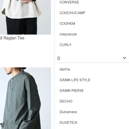
CONVERSE
COOCHUCAMP
COOHEM
crepuscule
ll Raglan Tee
CURLY
D
dahl'ia
DAIWA LIFE STYLE
DAIWA PIER39
DECHO
Dulcamara
DUVETICA