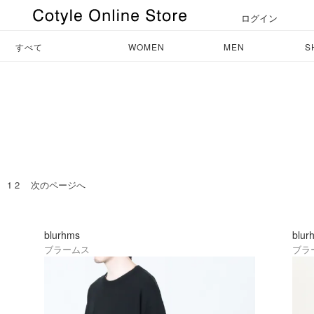
ログイン
すべて
WOMEN
MEN
S
1
2
次のページへ
blurhms
blur
ブラームス
ブラ