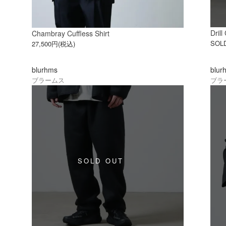
Dril
Chambray Cuffless Shirt
SOL
27,500円(税込)
blurhms
blur
ブラームス
ブラ