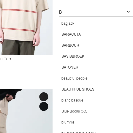
B
bagjack
BARACUTA
BARBOUR
BASISBROEK
in Tee
BATONER
beautiful people
BEAUTIFUL SHOES
blanc basque
Blue Books CO.
blurhms
blurhmsROOTSTOCK