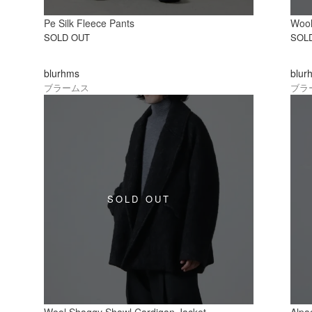
Pe Silk Fleece Pants
Wool
SOLD OUT
SOL
blurhms
blur
ブラームス
ブラ
Wool Shaggy Shawl Cardigan Jacket
Alpa