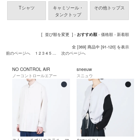
Tシャツ
キャミソール・
その他トップス
タンクトップ
[ 並び順を変更 ] -
おすすめ順
-
価格順
-
新着順
全 [369] 商品中 [91-120] を表示
前のページへ
1
2
3
4
5
...
次のページへ
NO CONTROL AIR
sneeuw
ノーコントロールエアー
スニュウ
ストレッチポリエステル・マ
4wayベスト