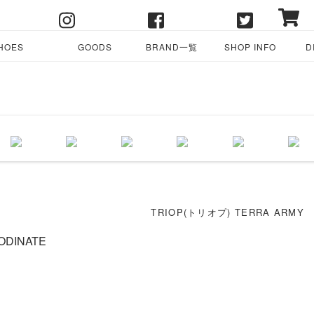
HOES
GOODS
BRAND一覧
SHOP INFO
D
TRIOP(トリオプ) TERRA ARMY
ODINATE