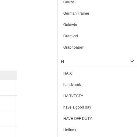
Gauze
German Trainer
Goldwin
Gramicci
Graphpaper
H
HAIX
handvaerk
HARVESTY
have a good day
HAVE OFF DUTY
Helinox