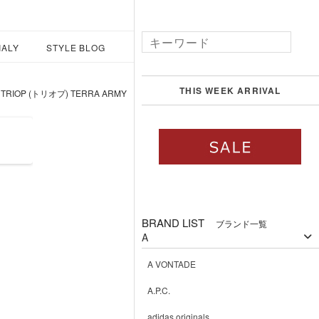
IALY
STYLE BLOG
THIS WEEK ARRIVAL
TRIOP (トリオプ) TERRA ARMY
BRAND LIST
ブランド一覧
A
A VONTADE
A.P.C.
adidas originals