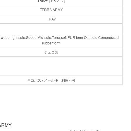
TRIOP (トリオプ)
TERRA ARMY
TRAY
n webbing Insole:Suede Mid-sole:Terra,soft PUR form Out-sole:Compressed
rubber form
チェコ製
ネコポス / メール便 利用不可
ARMY