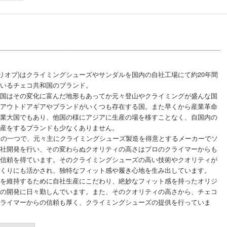
 (トリオプ)はクライミングシューズやサンダルを国内の自社工場にて約20年間
いるチェコ共和国のブランド。
国はその変化に富んだ地形もあってか元々登山やクライミングが盛んな国
アウトドアギアやブランドがいくつも存在する国。また早くから産業革命
業大国でもあり、他国の様にアジアに生産の場を移すことなく、自国内の
産をするブランドも少なくありません。
もその一つで、元々主にクライミングシューズ製造を得意とするメーカーでソ
社開発を行い、その変わらぬクオリティの高さはプロのクライマーからも
信頼を得ています。そのクライミングシューズの高い技術やクオリティが
くりにも活かされ、独特なフィット感や履き心地を生み出しています。
を維持するために自社生産にこだわり、絶妙なフィット感を持ったオリジ
の開発に日々勤しんでいます。また、そのクオリティの高さから、チェコ
ライマーからの信頼も厚く、クライミングシューズの提供を行っていま