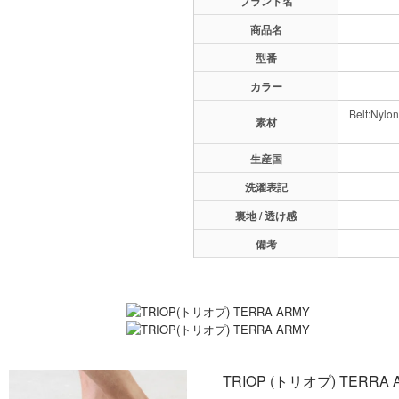
ブランド名
商品名
型番
カラー
Belt:Nylo
素材
生産国
洗濯表記
裏地 / 透け感
備考
TRIOP (トリオプ) TERRA 