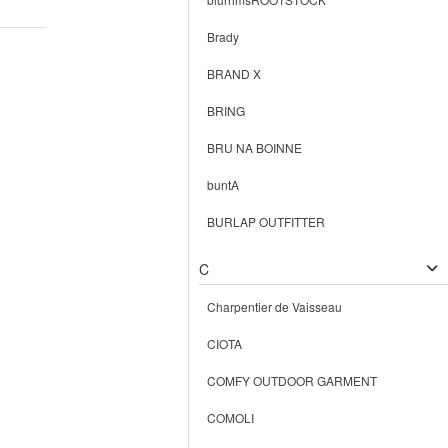
Brady
BRAND X
BRING
BRU NA BOINNE
buntA
BURLAP OUTFITTER
C
Charpentier de Vaisseau
CIOTA
COMFY OUTDOOR GARMENT
COMOLI