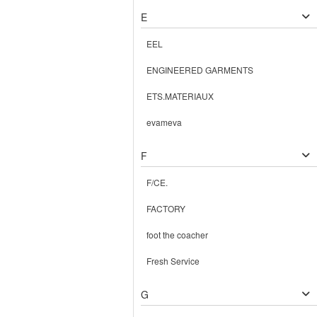
E
EEL
ENGINEERED GARMENTS
ETS.MATERIAUX
evameva
F
F/CE.
FACTORY
foot the coacher
Fresh Service
G