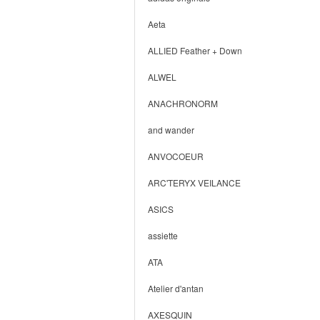
Aeta
ALLIED Feather + Down
ALWEL
ANACHRONORM
and wander
ANVOCOEUR
ARC'TERYX VEILANCE
ASICS
assiette
ATA
Atelier d'antan
AXESQUIN