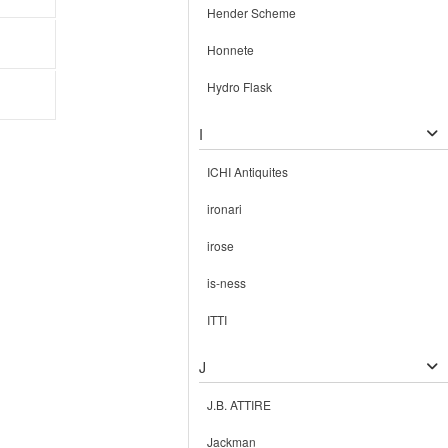
Hender Scheme
Honnete
Hydro Flask
I
ICHI Antiquites
ironari
irose
is-ness
ITTI
J
J.B. ATTIRE
Jackman