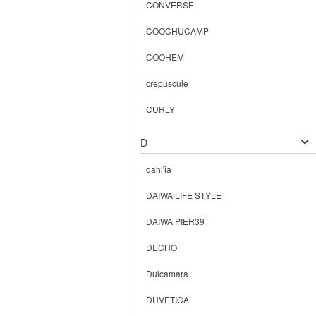
CONVERSE
COOCHUCAMP
COOHEM
crepuscule
CURLY
D
dahl'ia
DAIWA LIFE STYLE
DAIWA PIER39
DECHO
Dulcamara
DUVETICA