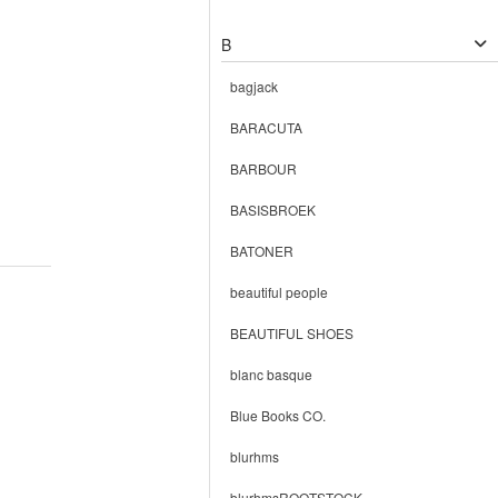
B
bagjack
BARACUTA
BARBOUR
BASISBROEK
BATONER
beautiful people
BEAUTIFUL SHOES
blanc basque
Blue Books CO.
blurhms
blurhmsROOTSTOCK