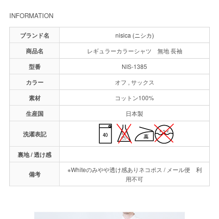
INFORMATION
ブランド名
nisica (ニシカ)
商品名
レギュラーカラーシャツ 無地 長袖
型番
NIS-1385
カラー
オフ , サックス
素材
コットン100%
生産国
日本製
洗濯表記
裏地 / 透け感
※Whiteのみやや透け感ありネコポス / メール便 利
備考
用不可