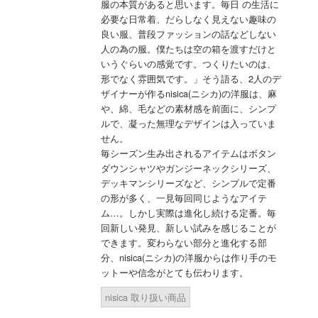
服の本質があると思います。毎日 の生活に
必要な日常着、だらしなく見えない趣味の
良い服、普段ファッションの話などしない
人の為の服。僕たちは空の箱を渡すだけと
いうぐらいの感覚です。つくりたいのは、
形でなく雰囲気です。」そう語る、2人のデ
ザイナーが作るnisica(ニシカ)の洋服は、麻
や、綿、毛などの素材感を前面に、シンプ
ルで、凝った無理なデザインは入っていま
せん。
毎シーズン生み出されるアイテムはボタン
ダウンシャツやガンジーネックシリーズ、
デッキマンシリーズなど、シンプルで定番
の形が多く、一見毎回同じようなアイテ
ム…。しかし実際は進化し続ける定番。毎
回新しい発見、新しい試みを感じることが
できます。変わらない部分と進化する部
分、nisica(ニシカ)の洋服からは作り手のモ
ットーや信念がとても伝わります。
nisica 取り扱い商品