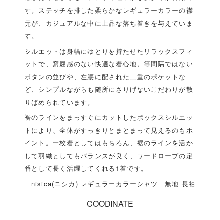
す。ステッチを排した柔らかなレギュラーカラーの襟
元が、カジュアルな中に上品な落ち着きを与えていま
す。
シルエットは身幅にゆとりを持たせたリラックスフィ
ットで、窮屈感のない快適な着心地。等間隔ではない
ボタンの並びや、左腰に配された二重のポケットな
ど、シンプルながらも随所にさりげないこだわりが散
りばめられています。
裾のラインをまっすぐにカットしたボックスシルエッ
トにより、全体がすっきりとまとまって見えるのもポ
イント。一枚着としてはもちろん、裾のラインを活か
して羽織としてもバランスが良く、ワードローブの定
番として長く活躍してくれる1着です。
nisica(ニシカ) レギュラーカラーシャツ 無地 長袖
COODINATE