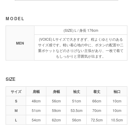
MODEL
(SIZE) L / 身長 176cm
(VOICE) Lサイズで大きすぎず、程よくゆとりのある
MEN
サイズ感です。軽い着心地の中に、ボタンの配置や二
重ポケットなどのさりげない主張があり、一枚で着て
もしっかりと雰囲気が出ます。
SIZE
サイズ
肩幅
身幅
袖丈
着丈
袖口
Ｓ
48cm
56cm
51cm
66cm
10cm
Ｍ
51cm
59cm
53.5cm
70cm
10cm
Ｌ
54cm
62cm
56cm
72.5cm
10.5cm