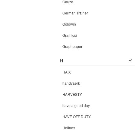
Gauze
German Trainer
Goldwin
Gramicci
Graphpaper
H
HAIX
handvaerk
HARVESTY
have a good day
HAVE OFF DUTY
Helinox