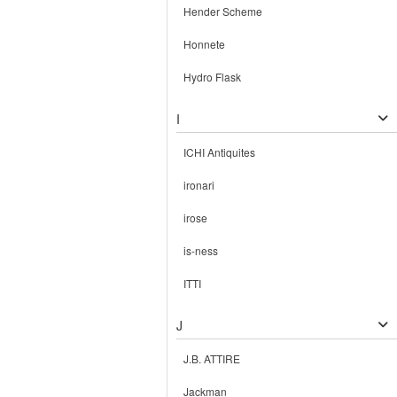
Hender Scheme
Honnete
Hydro Flask
I
ICHI Antiquites
ironari
irose
is-ness
ITTI
J
J.B. ATTIRE
Jackman