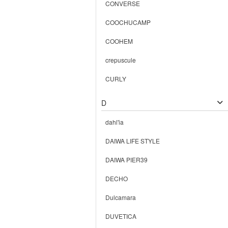
CONVERSE
COOCHUCAMP
COOHEM
crepuscule
CURLY
D
dahl'ia
DAIWA LIFE STYLE
DAIWA PIER39
DECHO
Dulcamara
DUVETICA