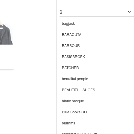
B
bagjack
BARACUTA
BARBOUR
BASISBROEK
BATONER
beautiful people
BEAUTIFUL SHOES
blanc basque
Blue Books CO.
blurhms
blurhmsROOTSTOCK