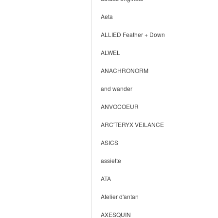
Aeta
ALLIED Feather + Down
ALWEL
ANACHRONORM
and wander
ANVOCOEUR
ARC'TERYX VEILANCE
ASICS
assiette
ATA
Atelier d'antan
AXESQUIN