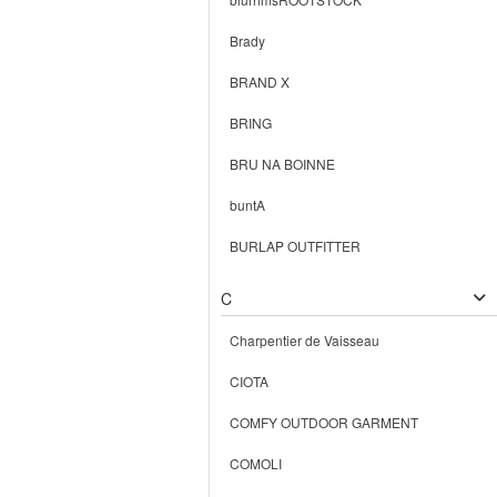
Brady
BRAND X
BRING
BRU NA BOINNE
buntA
BURLAP OUTFITTER
C
Charpentier de Vaisseau
CIOTA
COMFY OUTDOOR GARMENT
COMOLI