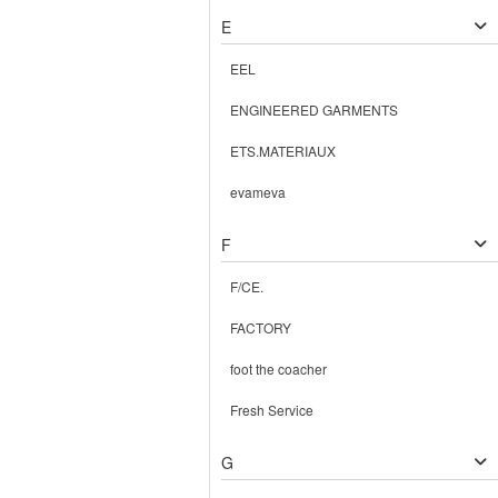
E
EEL
ENGINEERED GARMENTS
ETS.MATERIAUX
evameva
F
F/CE.
FACTORY
foot the coacher
Fresh Service
G