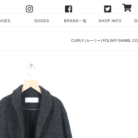
HOES
GOODS
BRAND一覧
SHOP INFO
D
CURLY (カーリー) FOLSKY SHAWL