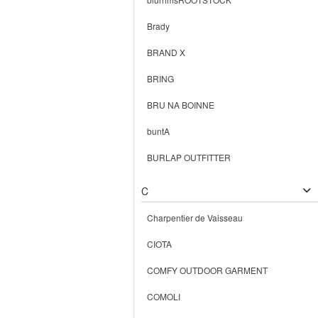
Brady
BRAND X
BRING
BRU NA BOINNE
buntA
BURLAP OUTFITTER
C
Charpentier de Vaisseau
CIOTA
COMFY OUTDOOR GARMENT
COMOLI