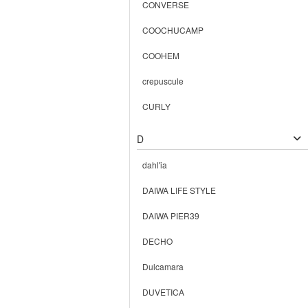
CONVERSE
COOCHUCAMP
COOHEM
crepuscule
CURLY
D
dahl'ia
DAIWA LIFE STYLE
DAIWA PIER39
DECHO
Dulcamara
DUVETICA