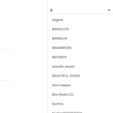
B
bagjack
BARACUTA
BARBOUR
BASISBROEK
BATONER
beautiful people
BEAUTIFUL SHOES
blanc basque
Blue Books CO.
blurhms
blurhmsROOTSTOCK