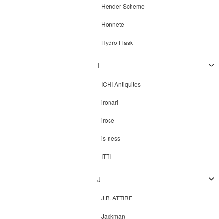
Hender Scheme
Honnete
Hydro Flask
I
ICHI Antiquites
ironari
irose
is-ness
ITTI
J
J.B. ATTIRE
Jackman