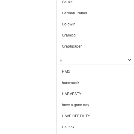
Gauze
German Trainer
Goldwin
Gramicci
Graphpaper
H
HAIX
handvaerk
HARVESTY
have a good day
HAVE OFF DUTY
Helinox