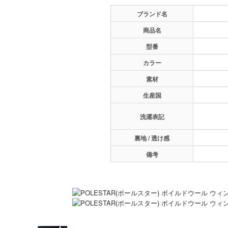
ブランド名
商品名
型番
カラー
素材
生産国
洗濯表記
裏地 / 透け感
備考