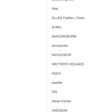
Aeta
ALLIED Feather + Down
ALWEL
ANACHRONORM
and wander
ANVOCOEUR
ARC'TERYX VEILANCE
ASICS
assiette
ATA
Atelier d'antan
AXESQUIN