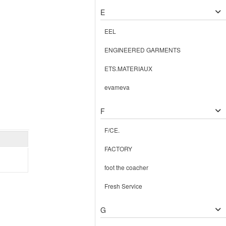
E
EEL
ENGINEERED GARMENTS
ETS.MATERIAUX
evameva
F
F/CE.
FACTORY
foot the coacher
Fresh Service
G