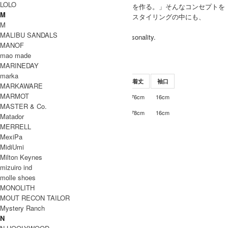
LOLO
「ファッションを作るのではなく、スタイルを作る。」そんなコンセプトを
M
持つ、クラシカのアイテムは、ベーシックなスタイリングの中にも、
M
KLASICAのこだわりが感じられます。
MALIBU SANDALS
We wish our products gaining everyone's personality.
MANOF
Not only fashion,but style....
mao made
KLASICA 取り扱い商品
MARINEDAY
SIZE
marka
サイズ
肩幅
身幅
袖丈
着丈
袖口
MARKAWARE
MARMOT
48cm
60cm
42cm
76cm
16cm
2
MASTER & Co.
50cm
63cm
43cm
78cm
16cm
3
Matador
INFORMATION
MERRELL
MexiPa
KLASICA (クラシカ)
ブランド名
MidiUmi
SH-022
商品名
Milton Keynes
mizuiro ind
0678
型番
molle shoes
MONOLITH
カラー
MOUT RECON TAILOR
綿100%
素材
Mystery Ranch
N
日本製
生産国