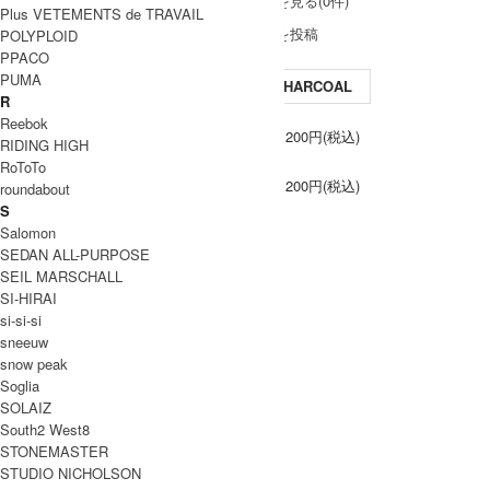
レビューを見る(0件)
Plus VETEMENTS de TRAVAIL
レビューを投稿
POLYPLOID
PPACO
PUMA
CHARCOAL
R
Reebok
2
24,200円(税込)
RIDING HIGH
RoToTo
3
24,200円(税込)
roundabout
S
Salomon
SEDAN ALL-PURPOSE
SEIL MARSCHALL
SI-HIRAI
si-si-si
sneeuw
snow peak
Soglia
SOLAIZ
South2 West8
STONEMASTER
STUDIO NICHOLSON