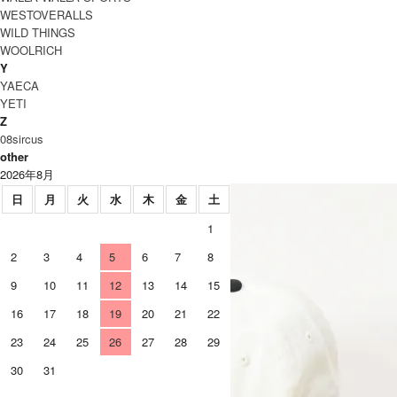
WESTOVERALLS
WILD THINGS
WOOLRICH
Y
YAECA
YETI
KLASICA (クラシカ) ASTON RM /
Z
カーブニーノーサイドシームパン
08sircus
ツ
other
2026年8月
日
月
火
水
木
金
土
1
2
3
4
5
6
7
8
9
10
11
12
13
14
15
16
17
18
19
20
21
22
23
24
25
26
27
28
29
30
31