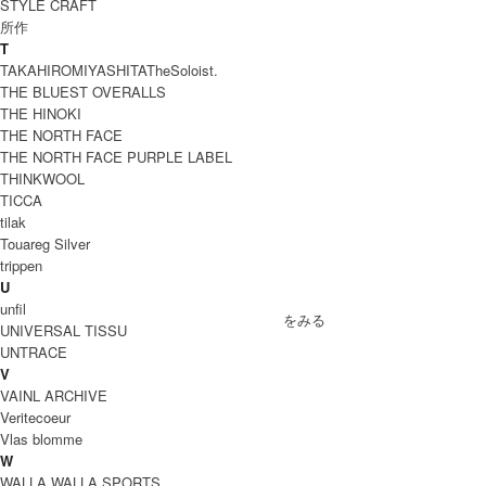
STYLE CRAFT
所作
T
TAKAHIROMIYASHITATheSoloist.
THE BLUEST OVERALLS
THE HINOKI
THE NORTH FACE
THE NORTH FACE PURPLE LABEL
THINKWOOL
TICCA
tilak
Touareg Silver
trippen
U
SOLD OUT
unfil
» もうすこしKLASICA (クラシカ)のアイテムをみる
UNIVERSAL TISSU
UNTRACE
V
VAINL ARCHIVE
Veritecoeur
Vlas blomme
W
WALLA WALLA SPORTS