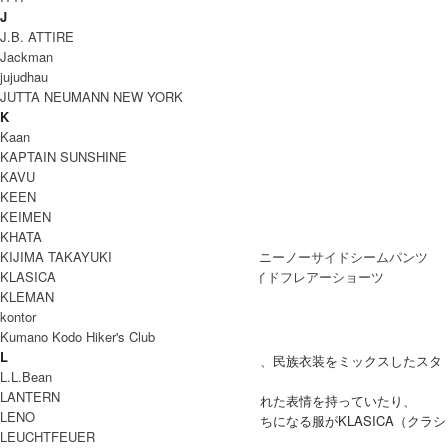
COODINATE
J
J.B. ATTIRE
Jackman
jujudhau
JUTTA NEUMANN NEW YORK
K
Kaan
KAPTAIN SUNSHINE
DETAIL
KAVU
KEEN
KEIMEN
Coordinate Item
KHATA
KIJIMA TAKAYUKI
KLASICA
KLEMAN
ブランド紹介
kontor
Kumano Kodo Hiker's Club
KLASICA
L
ヴィンテージウェア、過去から現在のモード、民族衣装をミックスしたスタ
L.L.Bean
イリングを。
LANTERN
風合いの良い天然素材を使用することで、枯れた表情を持っていたり、
LENO
着続けることで、ヴィンテージのような顔立ちになる服がKLASICA（クラシ
LEUCHTFEUER
カ）。