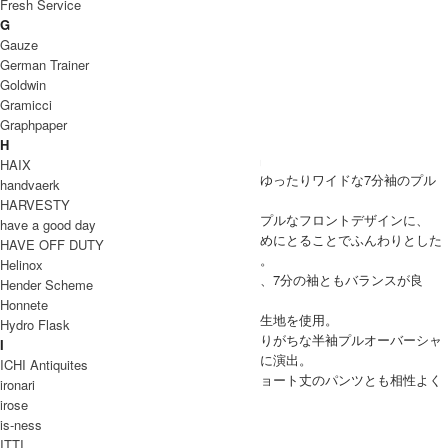
Fresh Service
G
Gauze
German Trainer
Goldwin
Gramicci
Graphpaper
H
KLASICAのシャツシリーズに新型『SH-022』
HAIX
チェコ軍のアーミーシャツをモチーフにしたゆったりワイドな7分袖のプル
handvaerk
オーバーシャツ。
HARVESTY
ホワイトのボタンがアクセントになったシンプルなフロントデザインに、
have a good day
バックには深いタックが入り、また着丈を長めにとることでふんわりとした
HAVE OFF DUTY
広がりのあるシルエットに仕上げてあります。
Helinox
身幅や袖幅はゆったりとワイドにとってあり、7分の袖ともバランスが良
Hender Scheme
く、合わせるボトムスを選びません。
Honnete
素材には先染めの糸で仕上げたシアサッカー生地を使用。
Hydro Flask
独特な表情と深みのある色合いが、可愛くなりがちな半袖プルオーバーシャ
I
ツをシックな大人のリゾート感のあるシャツに演出。
ICHI Antiquites
サラリとした着心地で、夏場でも涼しく、ショート丈のパンツとも相性よく
ironari
合わせて頂けます。
irose
KLASICA(クラシカ) SH-022
is-ness
ITTI