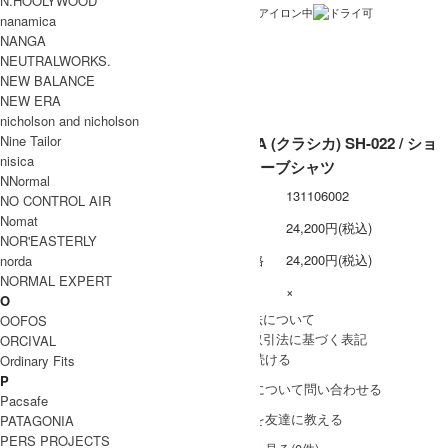
N.HOOLYWOOD
洗濯表記
nanamica
NANGA
裏地 / 透け感
NEUTRALWORKS.
ネコポス / メール便 利用不可
備考
NEW BALANCE
NEW ERA
nicholson and nicholson
Nine Tailor
KLASICA (クラシカ) SH-022 / ショ
nisica
ートスリーブシャツ
NNormal
型番
131106002
NO CONTROL AIR
Nomat
定価
24,200円(税込)
NOR'EASTERLY
販売価格
24,200円(税込)
norda
NORMAL EXPERT
在庫数
×
O
» 採寸方法について
OOFOS
» 特定商取引法に基づく表記
ORCIVAL
買い物を続ける
Ordinary Fits
P
この商品について問い合わせる
Pacsafe
この商品を友達に教える
PATAGONIA
PERS PROJECTS