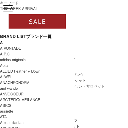
toggle navigation
ログイン
THIS WEEK ARRIVAL
BRAND LIST
ブランド一覧
A
すべて
A VONTADE
WOMEN
A.P.C.
WOMEN ALL ITEM
ONE PIECE
/ ワンピース
adidas originals
TOPS
/ トップス
Aeta
SKIRT
/ スカート
ALLIED Feather + Down
BOTTOMS
/ ボトムス・パンツ
ALWEL
OUTER
/ アウター・ジャケット
ANACHRONORM
ALL IN ONE
/ オールインワン・サロペット
and wander
ANVOCOEUR
ARC'TERYX VEILANCE
ASICS
MEN
assiette
MEN ALL ITEM
TOPS
/ トップス
ATA
BOTTOMS
/ ボトムス・パンツ
Atelier d'antan
OUTER
/ アウター・ジャケット