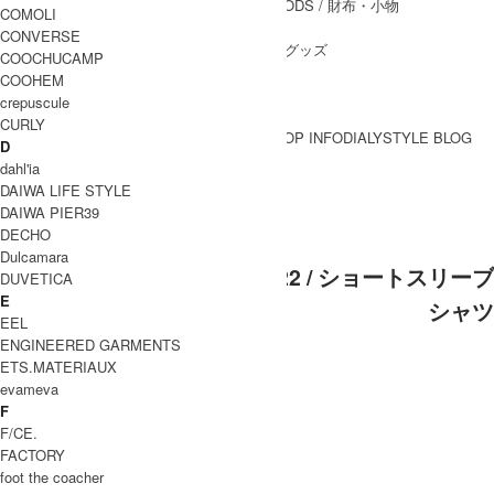
WALLET&GENERAL GOODS
/ 財布・小物
COMOLI
BELT
/ ベルト
CONVERSE
OTHER GOODS
/ その他グッズ
COOCHUCAMP
COOHEM
crepuscule
CURLY
BRAND一覧
SHOP INFO
DIALY
STYLE BLOG
D
BRAND一覧
dahl'ia
DAIWA LIFE STYLE
DAIWA PIER39
KLASICA (クラシカ)
DECHO
Dulcamara
KLASICA (クラシカ) SH-022 / ショートスリーブ
DUVETICA
E
シャツ
EEL
ENGINEERED GARMENTS
ETS.MATERIAUX
evameva
F
F/CE.
FACTORY
foot the coacher