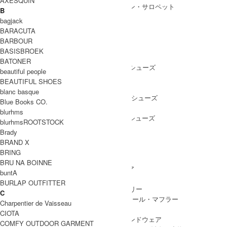
AXESQUIN
ALL IN ONE
/ オールインワン・サロペット
B
bagjack
BARACUTA
BARBOUR
SHOES
BASISBROEK
SHOES ALL ITEM
SNEAKERS
/ スニーカー
BATONER
DRESS SHOES
/ ドレスシューズ
beautiful people
BOOTS
/ ブーツ
BEAUTIFUL SHOES
PUMPS
/ パンプス
blanc basque
BALLET SHOES
/ バレエシューズ
Blue Books CO.
SANDALS
/ サンダル
blurhms
OTHER SHOES
/ その他シューズ
blurhmsROOTSTOCK
Brady
BRAND X
BRING
GOODS
BRU NA BOINNE
GOODS ALL ITEM
HAT
/ 帽子・ヘッドウェア
buntA
BAG
/ バッグ
BURLAP OUTFITTER
ACCESSARY
/ アクセサリー
C
STOLE&MUFFLER
/ ストール・マフラー
Charpentier de Vaisseau
LEG WEAR
/ 靴下
CIOTA
HAND WEAR
/ 手袋・ハンドウェア
COMFY OUTDOOR GARMENT