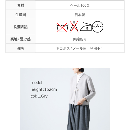
素材
ウール100%
生産国
日本製
洗濯表記
裏地 / 透け感
伸縮あり
備考
ネコポス / メール便 利用不可