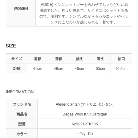
(VOICE) インにカットソーを合わせてちょうどいい着
WOMEN
用感でした。程よい厚みで、サイドにポケットもある
ので、便利です。シンプルながらもシルエットやバラ
ンスにこだわりが感じられる一着です。
SIZE
サイズ
肩幅
身幅
袖丈
着丈
袖口
ONE
41cm
49cm
48cm
53cm
10.5cm
INFORMATION
ブランド名
Atelier d'antan (アトリエ ダンタン)
商品名
Degas Wool Knit Cardigan
型番
A232212TK535
カラー
L.Gry , Blk