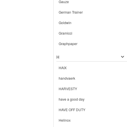
Gauze
German Trainer
Goldwin
Gramicci
Graphpaper
H
HAIX
handvaerk
HARVESTY
have a good day
HAVE OFF DUTY
Helinox