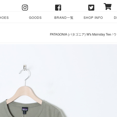
HOES
GOODS
BRAND一覧
SHOP INFO
D
PATAGONIA (パタゴニア) W's Mainstay 