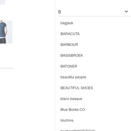
B
bagjack
BARACUTA
BARBOUR
BASISBROEK
BATONER
beautiful people
BEAUTIFUL SHOES
blanc basque
Blue Books CO.
blurhms
blurhmsROOTSTOCK