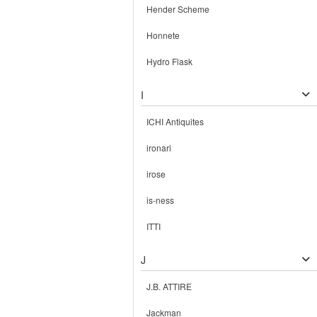
Hender Scheme
Honnete
Hydro Flask
I
ICHI Antiquites
ironari
irose
is-ness
ITTI
J
J.B. ATTIRE
Jackman