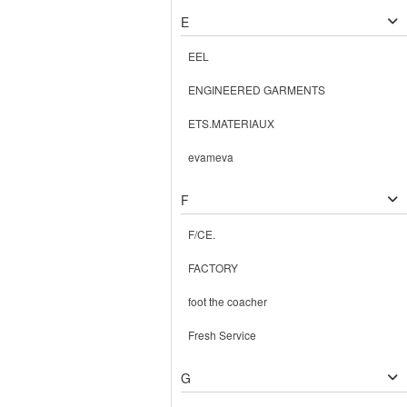
E
EEL
ENGINEERED GARMENTS
ETS.MATERIAUX
evameva
F
F/CE.
FACTORY
foot the coacher
Fresh Service
G