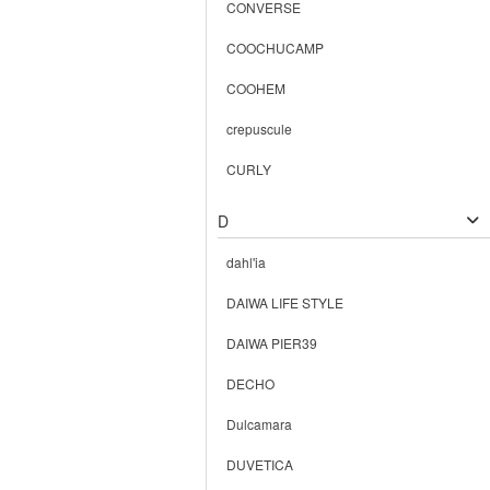
CONVERSE
COOCHUCAMP
COOHEM
crepuscule
CURLY
D
dahl'ia
DAIWA LIFE STYLE
DAIWA PIER39
DECHO
Dulcamara
DUVETICA