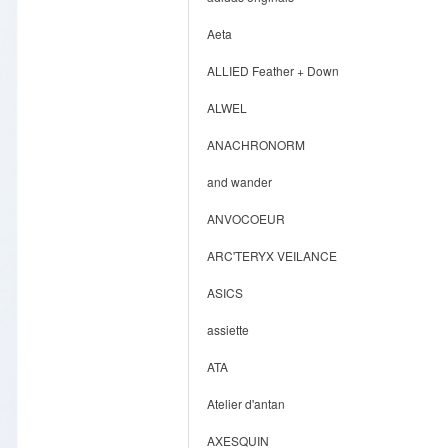
Aeta
ALLIED Feather + Down
ALWEL
ANACHRONORM
and wander
ANVOCOEUR
ARC'TERYX VEILANCE
ASICS
assiette
ATA
Atelier d'antan
AXESQUIN