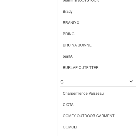
Brady
BRAND X
BRING
BRU NA BOINNE
buntA
BURLAP OUTFITTER
C
Charpentier de Vaisseau
CIOTA
COMFY OUTDOOR GARMENT
COMOLI