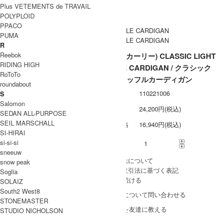
Plus VETEMENTS de TRAVAIL
ネコポス / メール便 利用不可
備考
POLYPLOID
PPACO
PUMA
R
Reebok
CURLY (カーリー) CLASSIC LIGHT
RIDING HIGH
WAFFLE CARDIGAN / クラシック
RoToTo
ライトワッフルカーディガン
roundabout
型番
110221006
S
Salomon
定価
24,200円(税込)
SEDAN ALL-PURPOSE
SEIL MARSCHALL
販売価格
16,940円(税込)
SI-HIRAI
si-si-si
購入数
sneeuw
» 採寸方法について
snow peak
» 特定商取引法に基づく表記
Soglia
買い物を続ける
SOLAIZ
South2 West8
この商品について問い合わせる
STONEMASTER
この商品を友達に教える
STUDIO NICHOLSON