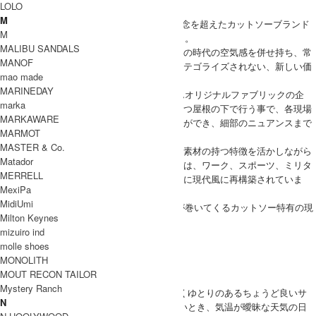
LOLO
CURLY
M
2009年、「カットソー＝Tシャツ」という概念を超えたカットソーブランド
M
を目指し、スタートしたCURLY（カーリー）。
MALIBU SANDALS
一貫したものづくりに裏打ちされた品質とその時代の空気感を併せ持ち、常
MANOF
に着るひとに新鮮さを感じさせるどこにもカテゴライズされない、新しい価
mao made
値観のブランドを目指しています。
MARINEDAY
1967年より続く自社工場での縫製はもちろんオリジナルファブリックの企
marka
画、パターン作成、縫製仕様の選定までも一つ屋根の下で行う事で、各現場
MARKAWARE
とダイレクトにコミュニケーションが取る事ができ、細部のニュアンスまで
MARMOT
拘ったモノつくりを可能にしています。
MASTER & Co.
シーズンごとのテーマを設けず、カットソー素材の持つ特徴を活かしながら
Matador
各アイテムの完成度を追求したコレクションは、ワーク、スポーツ、ミリタ
MERRELL
リーなどの実用衣料のディティールをベースに現代風に再構築されていま
MexiPa
す。
MidiUmi
ブランド名のCURLYは、縫製時に生地の端が巻いてくるカットソー特有の現
Milton Keynes
象に由来します。
mizuiro ind
CURLY 取り扱い商品
molle shoes
MODEL
MONOLITH
(SIZE) 3 / 身長 176cm
MOUT RECON TAILOR
Mystery Ranch
(VOICE) サイズ３で程よくゆとりのあるちょうど良いサ
N
MEN
イズ感でした。少し肌寒いとき、気温が曖昧な天気の日