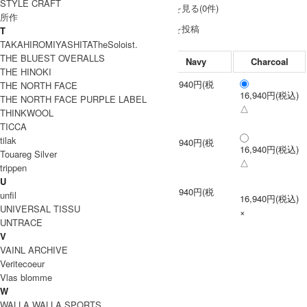
STYLE CRAFT
レビューを見る(0件)
所作
レビューを投稿
T
TAKAHIROMIYASHITATheSoloist.
THE BLUEST OVERALLS
Navy
Charcoal
THE HINOKI
16,940円(税
THE NORTH FACE
16,940円(税込)
1
込)
THE NORTH FACE PURPLE LABEL
△
×
THINKWOOL
TICCA
tilak
16,940円(税
16,940円(税込)
2
Touareg Silver
込)
△
trippen
△
U
16,940円(税
unfil
16,940円(税込)
3
込)
UNIVERSAL TISSU
×
×
UNTRACE
V
VAINL ARCHIVE
Veritecoeur
Vlas blomme
W
WALLA WALLA SPORTS