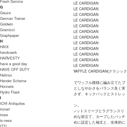
Fresh Service
G
Gauze
German Trainer
Goldwin
Gramicci
Graphpaper
H
HAIX
handvaerk
HARVESTY
have a good day
HAVE OFF DUTY
CURLY(カーリー)より、『CLASSIC LIGHT WAFFLE CARDIGAN(クラシック
Helinox
ライトワッフルカーディガン)』
Hender Scheme
素材にはウールミックスの膨らみが豊かな糸でワッフル模様に編み立てたブ
Honnete
リスタージャカード生地を使用。適度な厚みとしなやかさをバランス良く実
Hydro Flask
現しているのでワッフル特有の型崩れを起こさず、キックバックとストレッ
I
チ性にも優れています。
ICHI Antiquites
程良いゆとりのあるシルエットのカーディガン。
ironari
クラシックなVネック型をベースに、エポーレットスリーブとラグランスリ
irose
ーブの中間的な袖付け線、バイアス取りの太めな前立て、カーブしたパッチ
is-ness
ポケット、袖口にタマリを出すために若干長めに設定した袖丈と、全体的に
ITTI