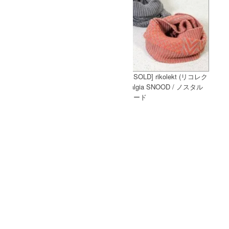
weac. (ウィーク) パグちゃんシャ
[THANK SOLD] rikolekt (リコレク
ツ 釦ダウン for Man
ト) nostalgia SNOOD / ノスタル
ジアスヌード
CURLY (カーリー) CLOUDY QS
TEE / クラウディークォータース