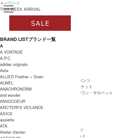
toggle navigation
ログイン
THIS WEEK ARRIVAL
BRAND LIST
ブランド一覧
A
すべて
A VONTADE
WOMEN
A.P.C.
WOMEN ALL ITEM
ONE PIECE
/ ワンピース
adidas originals
TOPS
/ トップス
Aeta
SKIRT
/ スカート
ALLIED Feather + Down
BOTTOMS
/ ボトムス・パンツ
ALWEL
OUTER
/ アウター・ジャケット
ANACHRONORM
ALL IN ONE
/ オールインワン・サロペット
and wander
ANVOCOEUR
ARC'TERYX VEILANCE
ASICS
MEN
assiette
MEN ALL ITEM
TOPS
/ トップス
ATA
BOTTOMS
/ ボトムス・パンツ
Atelier d'antan
OUTER
/ アウター・ジャケット