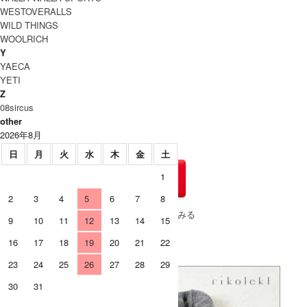
WESTOVERALLS
WILD THINGS
WOOLRICH
Y
YAECA
YETI
Z
08sircus
other
2026年8月
日
月
火
水
木
金
土
1
2
3
4
5
6
7
8
» もうすこしCURLY (カーリー)のアイテムをみる
9
10
11
12
13
14
15
16
17
18
19
20
21
22
23
24
25
26
27
28
29
30
31