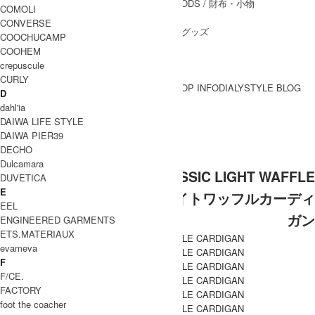
WALLET&GENERAL GOODS
/ 財布・小物
COMOLI
BELT
/ ベルト
CONVERSE
OTHER GOODS
/ その他グッズ
COOCHUCAMP
COOHEM
crepuscule
CURLY
BRAND一覧
SHOP INFO
DIALY
STYLE BLOG
D
BRAND一覧
dahl'ia
DAIWA LIFE STYLE
DAIWA PIER39
CURLY (カーリー)
DECHO
Dulcamara
CURLY (カーリー) CLASSIC LIGHT WAFFLE
DUVETICA
E
CARDIGAN / クラシックライトワッフルカーディ
EEL
ガン
ENGINEERED GARMENTS
ETS.MATERIAUX
evameva
F
F/CE.
FACTORY
foot the coacher