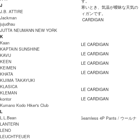
堅苦しくならないよう抜け感を演出しています。
J
厚すぎず薄すぎない絶妙な素材感で、少し肌寒いとき、気温が曖昧な天気の
J.B. ATTIRE
日に重宝し、ロングシーズン活躍するカーディガンです。
Jackman
CURLY(カーリー) CLASSIC LIGHT WAFFLE CARDIGAN
jujudhau
JUTTA NEUMANN NEW YORK
COODINATE
K
Kaan
KAPTAIN SUNSHINE
KAVU
KEEN
KEIMEN
KHATA
KIJIMA TAKAYUKI
DETAIL
KLASICA
KLEMAN
kontor
Kumano Kodo Hiker's Club
Coordinate Item
L
L.L.Bean
LANTERN
LENO
ブランド紹介
LEUCHTFEUER