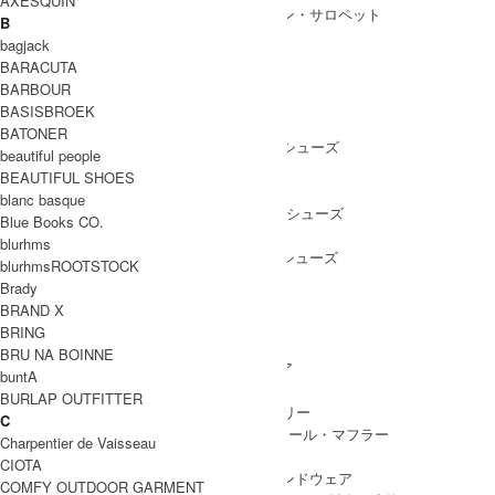
AXESQUIN
ALL IN ONE
/ オールインワン・サロペット
B
bagjack
BARACUTA
BARBOUR
SHOES
BASISBROEK
SHOES ALL ITEM
SNEAKERS
/ スニーカー
BATONER
DRESS SHOES
/ ドレスシューズ
beautiful people
BOOTS
/ ブーツ
BEAUTIFUL SHOES
PUMPS
/ パンプス
blanc basque
BALLET SHOES
/ バレエシューズ
Blue Books CO.
SANDALS
/ サンダル
blurhms
OTHER SHOES
/ その他シューズ
blurhmsROOTSTOCK
Brady
BRAND X
BRING
GOODS
BRU NA BOINNE
GOODS ALL ITEM
HAT
/ 帽子・ヘッドウェア
buntA
BAG
/ バッグ
BURLAP OUTFITTER
ACCESSARY
/ アクセサリー
C
STOLE&MUFFLER
/ ストール・マフラー
Charpentier de Vaisseau
LEG WEAR
/ 靴下
CIOTA
HAND WEAR
/ 手袋・ハンドウェア
COMFY OUTDOOR GARMENT