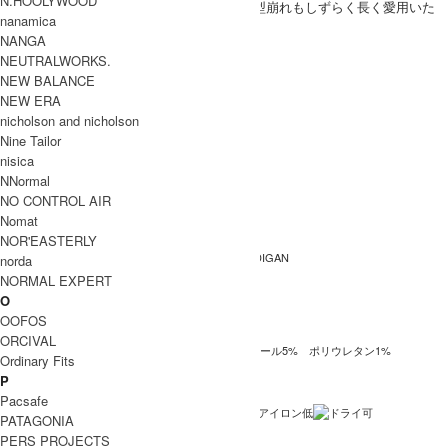
N.HOOLYWOOD
に重宝する程よい厚みで型崩れもしずらく長く愛用いた
nanamica
だける1着です
NANGA
SIZE
NEUTRALWORKS.
NEW BALANCE
サイズ
裄丈
身幅
着丈
袖口
NEW ERA
77cm
57cm
60cm
9cm
1
nicholson and nicholson
Nine Tailor
83cm
61cm
65cm
9cm
2
nisica
585cm
64cm
67cm
9cm
3
NNormal
INFORMATION
NO CONTROL AIR
Nomat
CURLY (カーリー)
ブランド名
NOR'EASTERLY
CLASSIC LIGHT WAFFLE CARDIGAN
商品名
norda
NORMAL EXPERT
243-231012
型番
O
OOFOS
Navy , Charcoal
カラー
ORCIVAL
アクリル86% ナイロン8％ ウール5% ポリウレタン1%
素材
Ordinary Fits
P
日本製
生産国
Pacsafe
洗濯表記
PATAGONIA
PERS PROJECTS
裏地 / 透け感