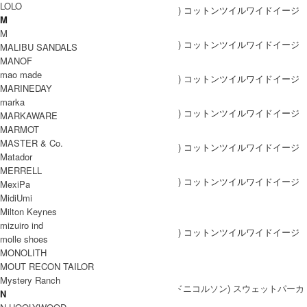
LOLO
M
M
MALIBU SANDALS
MANOF
mao made
MARINEDAY
marka
MARKAWARE
MARMOT
MASTER & Co.
Matador
MERRELL
MexiPa
MidiUmi
Milton Keynes
DETAIL
mizuiro ind
molle shoes
MONOLITH
MOUT RECON TAILOR
Coordinate Item
Mystery Ranch
N