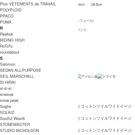
Plus VETEMENTS de TRAVAIL
68-78
35.5cm
30cm
60cm
28.5cm
2
POLYPLOID
INFORMATION
PPACO
style + confort (スティールエコンフォール)
ブランド名
PUMA
R
コットンツイルワイドイージーパンツ
商品名
Reebok
901-42004
型番
RIDING HIGH
RoToTo
Beige , Orange , Black
カラー
roundabout
S
コットン100%
素材
Salomon
日本製
生産国
SEDAN ALL-PURPOSE
SEIL MARSCHALL
洗濯表記
SI-HIRAI
裏地 / 透け感
si-si-si
sneeuw
ネコポス / メール便 利用不可
備考
snow peak
Soglia
SOLAIZ
South2 West8
STONEMASTER
STUDIO NICHOLSON