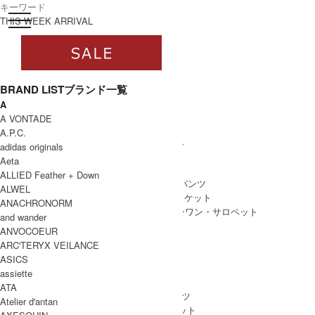
toggle navigation
ログイン
THIS WEEK ARRIVAL
BRAND LIST
ブランド一覧
A
すべて
A VONTADE
WOMEN
A.P.C.
WOMEN ALL ITEM
ONE PIECE
/ ワンピース
adidas originals
TOPS
/ トップス
Aeta
SKIRT
/ スカート
ALLIED Feather + Down
BOTTOMS
/ ボトムス・パンツ
ALWEL
OUTER
/ アウター・ジャケット
ANACHRONORM
ALL IN ONE
/ オールインワン・サロペット
and wander
ANVOCOEUR
ARC'TERYX VEILANCE
ASICS
MEN
assiette
MEN ALL ITEM
TOPS
/ トップス
ATA
BOTTOMS
/ ボトムス・パンツ
Atelier d'antan
OUTER
/ アウター・ジャケット