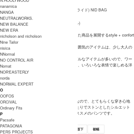
N.HOOLYWOOD
nanamica
NANGA
ブランド紹介
NEUTRALWORKS.
NEW BALANCE
style + confort
NEW ERA
シンプル、ナチュラルで天然素材にこだわった商品を展開するstyle + confort
nicholson and nicholson
(スティール エ コンフォール)
Nine Tailor
甘くなり過ぎないヨーロピアンで、上品な雰囲気のアイテムは、少し大人の
nisica
女性にぴったり。
NNormal
コーディネートに幅を持たせやすい、シンプルなアイテムが多いので、ワー
NO CONTROL AIR
ドローブに一枚あると主役に、引き立て役に、いろいろな表情で楽しめる洋
Nomat
服です。
NOR'EASTERLY
style + confort 取り扱い商品
norda
MODEL
NORMAL EXPERT
O
(SIZE) 2 / 身長 162cm
OOFOS
(VOICE) ウエストがゴムなので、とてもらくな穿き心地
ORCIVAL
WOMEN
です。ヒップ周りもゆったりでストンとしたシルエット
Ordinary Fits
なので体型カバーにもオススメのパンツです。
P
Pacsafe
SIZE
PATAGONIA
サイズ
ウエスト
ワタリ幅
股上
股下
裾幅
PERS PROJECTS