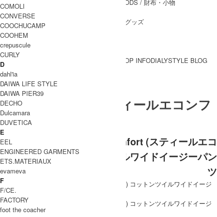
WALLET&GENERAL GOODS
/ 財布・小物
COMOLI
BELT
/ ベルト
CONVERSE
OTHER GOODS
/ その他グッズ
COOCHUCAMP
COOHEM
crepuscule
CURLY
BRAND一覧
SHOP INFO
DIALY
STYLE BLOG
D
BRAND一覧
dahl'ia
DAIWA LIFE STYLE
DAIWA PIER39
style + confort (スティールエコンフ
DECHO
Dulcamara
ォール)
DUVETICA
E
[THANK SOLD] style + confort (スティールエコ
EEL
ENGINEERED GARMENTS
ンフォール) コットンツイルワイドイージーパン
ETS.MATERIAUX
ツ
evameva
F
F/CE.
FACTORY
foot the coacher