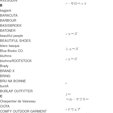
AXESQUIN
ALL IN ONE
/ オールインワン・サロペット
B
bagjack
BARACUTA
BARBOUR
SHOES
BASISBROEK
SHOES ALL ITEM
SNEAKERS
/ スニーカー
BATONER
DRESS SHOES
/ ドレスシューズ
beautiful people
BOOTS
/ ブーツ
BEAUTIFUL SHOES
PUMPS
/ パンプス
blanc basque
BALLET SHOES
/ バレエシューズ
Blue Books CO.
SANDALS
/ サンダル
blurhms
OTHER SHOES
/ その他シューズ
blurhmsROOTSTOCK
Brady
BRAND X
BRING
GOODS
BRU NA BOINNE
GOODS ALL ITEM
HAT
/ 帽子・ヘッドウェア
buntA
BAG
/ バッグ
BURLAP OUTFITTER
ACCESSARY
/ アクセサリー
C
STOLE&MUFFLER
/ ストール・マフラー
Charpentier de Vaisseau
LEG WEAR
/ 靴下
CIOTA
HAND WEAR
/ 手袋・ハンドウェア
COMFY OUTDOOR GARMENT