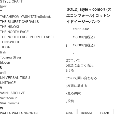
STYLE CRAFT
所作
[THANK SOLD] style + confort (ス
T
ティールエコンフォール) コットン
TAKAHIROMIYASHITATheSoloist.
ツイルワイドイージーパンツ
THE BLUEST OVERALLS
THE HINOKI
型番
162110002
THE NORTH FACE
THE NORTH FACE PURPLE LABEL
定価
19,580円(税込)
THINKWOOL
販売価格
19,580円(税込)
TICCA
tilak
在庫数
×
Touareg Silver
» 採寸方法について
trippen
» 特定商取引法に基づく表記
U
買い物を続ける
unfil
UNIVERSAL TISSU
この商品について問い合わせる
UNTRACE
この商品を友達に教える
V
VAINL ARCHIVE
レビューを見る(0件)
Veritecoeur
レビューを投稿
Vlas blomme
W
Beige
Orange
Black
WALLA WALLA SPORTS