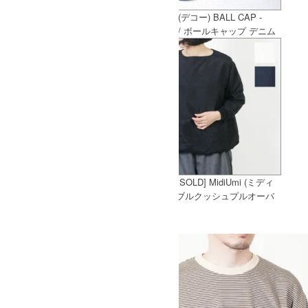
[THANK SOLD] MASTER & Co.
DECHO (デコー) BALL CAP -
(マスターアンドコー) Long Chino
DENIM- / ボールキャップ デニム
パンツ with BELT size:XS / ロン
グチノパンツ サイズXS
[THANK SOLD] MidiUmi (ミディ
ウミ) ダブルクッシュプルオーバ
ー