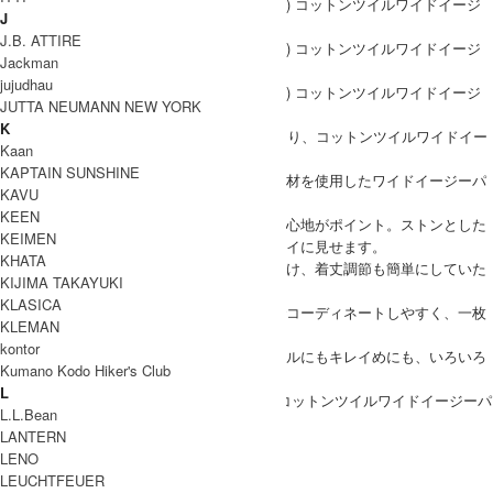
J
J.B. ATTIRE
Jackman
jujudhau
JUTTA NEUMANN NEW YORK
K
style + confort(スティールエコンフォール)より、コットンツイルワイドイー
Kaan
ジーパンツが到着です。
KAPTAIN SUNSHINE
程よいハリ、風合いのあるコットンツイル素材を使用したワイドイージーパ
KAVU
ンツ。
KEEN
しっかりと深めの股上で、安心感のある穿き心地がポイント。ストンとした
KEIMEN
ワイドなシルエットは、タテのラインをキレイに見せます。
KHATA
ウエスト部分はゴムになっているので楽に穿け、着丈調節も簡単にしていた
KIJIMA TAKAYUKI
だけます。
KLASICA
シンプルなデザインに程よいボリューム感でコーディネートしやすく、一枚
KLEMAN
で幅広く活躍します。
kontor
足元はパンプスに、スニーカーに、カジュアルにもキレイめにも、いろいろ
Kumano Kodo Hiker's Club
な着こなしをお楽しみいただけます。
L
style + confort(スティールエコンフォール) コットンツイルワイドイージーパ
L.L.Bean
ンツ
LANTERN
LENO
COODINATE
LEUCHTFEUER