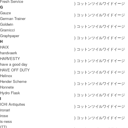
Fresh Service
G
Gauze
German Trainer
Goldwin
Gramicci
Graphpaper
H
HAIX
handvaerk
HARVESTY
have a good day
HAVE OFF DUTY
Helinox
Hender Scheme
Honnete
Hydro Flask
I
ICHI Antiquites
ironari
irose
is-ness
ITTI