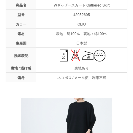
商品名
Wギャザースカート Gathered Skirt
型番
42052605
カラー
CLIO
素材
表地：綿100% 裏地：綿100%
生産国
日本製
洗濯表記
裏地 / 透け感
裏地あり
備考
ネコポス / メール便 利用不可