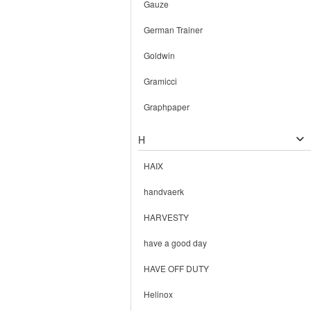
Gauze
German Trainer
Goldwin
Gramicci
Graphpaper
H
HAIX
handvaerk
HARVESTY
have a good day
HAVE OFF DUTY
Helinox