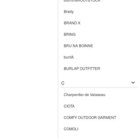
Brady
BRAND X
BRING
BRU NA BOINNE
buntA
BURLAP OUTFITTER
C
Charpentier de Vaisseau
CIOTA
COMFY OUTDOOR GARMENT
COMOLI