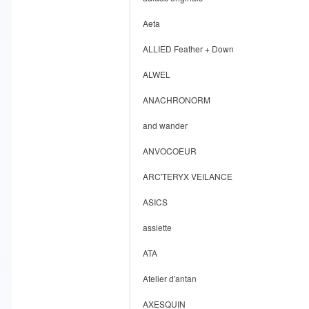
Aeta
ALLIED Feather + Down
ALWEL
ANACHRONORM
and wander
ANVOCOEUR
ARC'TERYX VEILANCE
ASICS
assiette
ATA
Atelier d'antan
AXESQUIN