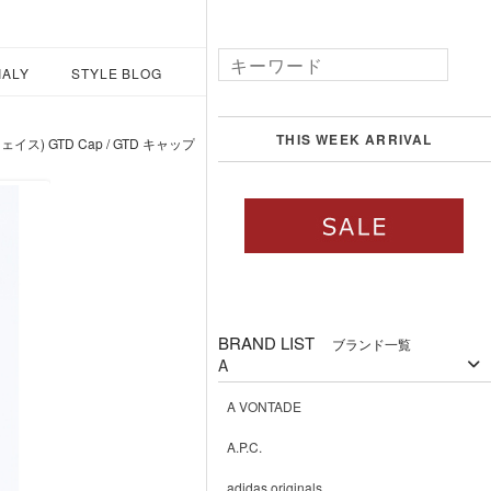
IALY
STYLE BLOG
THIS WEEK ARRIVAL
ェイス) GTD Cap / GTD キャップ
BRAND LIST
ブランド一覧
A
A VONTADE
A.P.C.
adidas originals