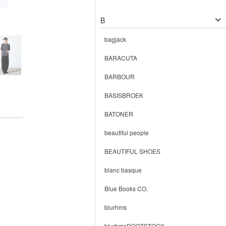
B
bagjack
BARACUTA
BARBOUR
BASISBROEK
BATONER
beautiful people
BEAUTIFUL SHOES
blanc basque
Blue Books CO.
blurhms
blurhmsROOTSTOCK