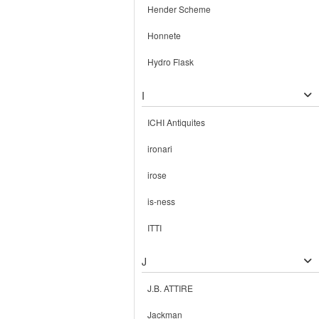
Hender Scheme
Honnete
Hydro Flask
I
ICHI Antiquites
ironari
irose
is-ness
ITTI
J
J.B. ATTIRE
Jackman