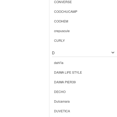
CONVERSE
COOCHUCAMP
COOHEM
crepuscule
CURLY
D
dahl'ia
DAIWA LIFE STYLE
DAIWA PIER39
DECHO
Dulcamara
DUVETICA