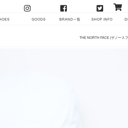
HOES
GOODS
BRAND一覧
SHOP INFO
D
THE NORTH FACE (ザノースフ