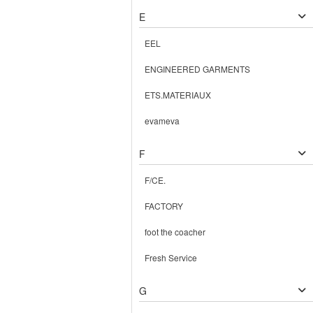
E
EEL
ENGINEERED GARMENTS
ETS.MATERIAUX
evameva
F
F/CE.
FACTORY
foot the coacher
Fresh Service
G