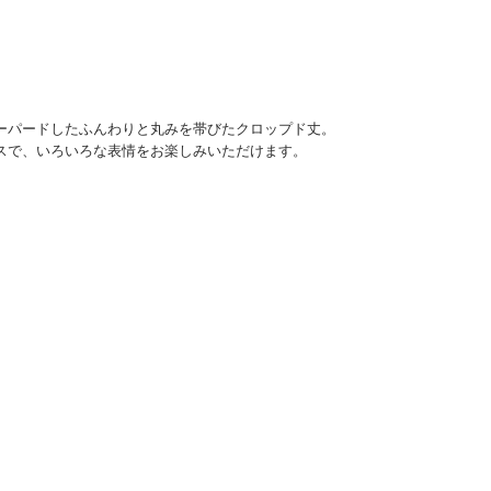
ーパードしたふんわりと丸みを帯びたクロップド丈。
スで、いろいろな表情をお楽しみいただけます。