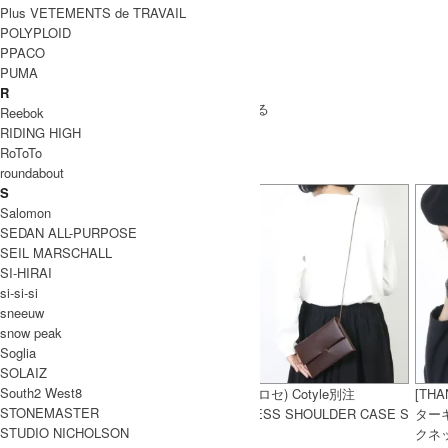
Plus VETEMENTS de TRAVAIL
POLYPLOID
PPACO
PUMA
SOLD OUT
R
» もうすこしGauze (ガーゼ)のアイテムをみる
Reebok
RIDING HIGH
RoToTo
roundabout
S
Salomon
SEDAN ALL-PURPOSE
SEIL MARSCHALL
SI-HIRAI
si-si-si
sneeuw
snow peak
Soglia
SOLAIZ
South2 West8
handvaerk (ハンドバーク)
irose (イロセ) Cotyle別注
[THA
STONEMASTER
#6116_60/2 BOTTLE NECK L/S T-
SEAMLESS SHOULDER CASE S
ターキ
STUDIO NICHOLSON
SHIRT / #6116_60/2 ボトルネック
クネ