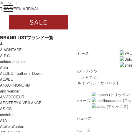
toggle navigation
ログイン
THIS WEEK ARRIVAL
BRAND LIST
ブランド一覧
A
すべて
WOMEN
A VONTADE
WOMEN ALL ITEM
ONE PIECE
/ ワンピース
A.P.C.
TOPS
/ トップス
adidas originals
SKIRT
/ スカート
Aeta
BOTTOMS
/ ボトムス・パンツ
ALLIED Feather + Down
OUTER
/ アウター・ジャケット
ALWEL
ALL IN ONE
/ オールインワン・サロペット
ANACHRONORM
SHOES
and wander
SHOES ALL ITEM
SNEAKERS
/ スニーカー
ANVOCOEUR
DRESS SHOES
/ ドレスシューズ
ARC'TERYX VEILANCE
BOOTS
/ ブーツ
ASICS
PUMPS
/ パンプス
assiette
BALLET SHOES
/ バレエシューズ
ATA
SANDALS
/ サンダル
Atelier d'antan
OTHER SHOES
/ その他シューズ