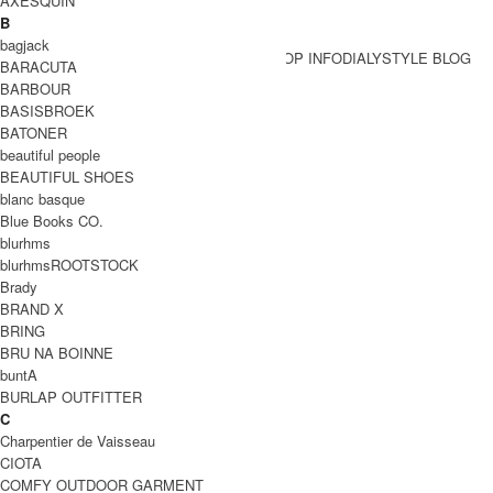
AXESQUIN
B
bagjack
BRAND一覧
SHOP INFO
DIALY
STYLE BLOG
BARACUTA
BRAND一覧
BARBOUR
BASISBROEK
BATONER
Gauze (ガーゼ)
beautiful people
BEAUTIFUL SHOES
blanc basque
Blue Books CO.
blurhms
blurhmsROOTSTOCK
Brady
BRAND X
BRING
BRU NA BOINNE
buntA
BURLAP OUTFITTER
C
Charpentier de Vaisseau
CIOTA
COMFY OUTDOOR GARMENT