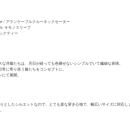
スな洋服たちは、月日が経っても色褪せないシンプルでいて繊細な表情。
日常に寄り添う服たちをコンセプトに。
ンにて展開。
たっぷりとしたシルエットなので、とても楽な穿き心地で、幅広いサイズに対応
。