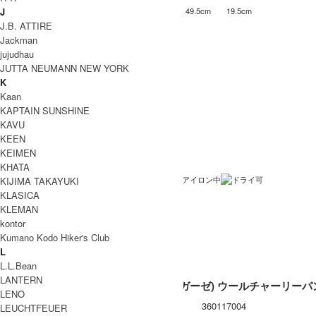
J
78-90cm
41cm
38.5cm
49.5cm
19.5cm
ONE
J.B. ATTIRE
INFORMATION
Jackman
Gauze (ガーゼ)
ブランド名
jujudhau
JUTTA NEUMANN NEW YORK
ウールチャーリーパンツ
商品名
K
G782
型番
Kaan
KAPTAIN SUNSHINE
MILK , SCARLET , BLACK
カラー
KAVU
毛90% ナイロン10％
素材
KEEN
KEIMEN
日本製
生産国
KHATA
KIJIMA TAKAYUKI
洗濯表記
KLASICA
裏地 / 透け感
KLEMAN
kontor
ネコポス / メール便 利用不可
備考
Kumano Kodo Hiker's Club
L
L.L.Bean
LANTERN
Gauze (ガーゼ) ウールチャーリー
LENO
型番
360117004
LEUCHTFEUER