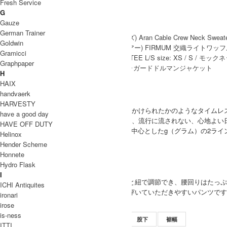
Fresh Service
G
Gauze
Coordinate Item
German Trainer
Goldwin
Gramicci
Graphpaper
H
ブランド紹介
HAIX
handvaerk
Gauze
HARVESTY
洗いジワが自然にできた表情、まるで魔法がかけられたかのようなタイムレ
have a good day
ひとつひとつの素材がもつ風合いを大切にし、流行に流されない、心地よい
HAVE OFF DUTY
Gauze＃（ガーゼ）とベーシックアイテムを中心としたg（グラム）の2ライ
Helinox
Gauze 取り扱い商品
Hender Scheme
MODEL
Honnete
Hydro Flask
(SIZE) ONE / 身長 162cm
I
WOMEN
(VOICE) ウエストはゴムと紐で調節でき、腰回りは
ICHI Antiquites
すいです。小柄な方にも穿いていただきやすいパンツです
ironari
irose
SIZE
is-ness
サイズ
ウエスト
ワタリ幅
股上
股下
裾幅
ITTI