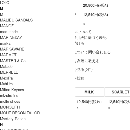
LOLO
定価
20,900円(税込)
M
M
販売価格
12,540円(税込)
MALIBU SANDALS
在庫数
×
MANOF
mao made
» 採寸方法について
MARINEDAY
» 特定商取引法に基づく表記
marka
買い物を続ける
MARKAWARE
この商品について問い合わせる
MARMOT
MASTER & Co.
この商品を友達に教える
Matador
レビューを見る(0件)
MERRELL
MexiPa
レビューを投稿
MidiUmi
Milton Keynes
MILK
SCARLET
mizuiro ind
molle shoes
12,540円(税込)
12,540円(税
ONE
MONOLITH
×
×
MOUT RECON TAILOR
Mystery Ranch
N