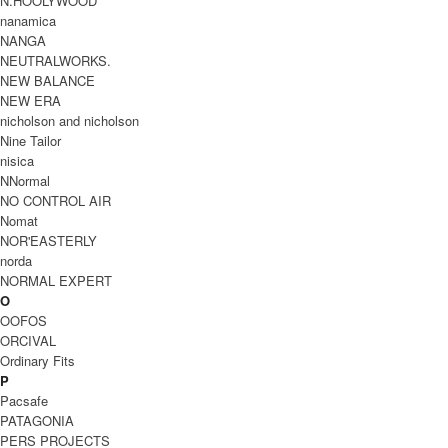
N.HOOLYWOOD
nanamica
NANGA
NEUTRALWORKS.
NEW BALANCE
NEW ERA
nicholson and nicholson
Nine Tailor
nisica
NNormal
NO CONTROL AIR
Nomat
NOR'EASTERLY
norda
NORMAL EXPERT
O
OOFOS
ORCIVAL
Ordinary Fits
P
Pacsafe
PATAGONIA
PERS PROJECTS