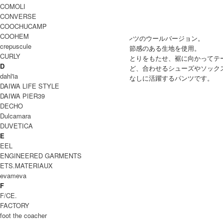
COMOLI
CONVERSE
COOCHUCAMP
COOHEM
Gauze(ガーゼ)より、定番人気チャーリーパンツのウールバージョン。
crepuscule
ふっくらと程よい厚みがあり、あたたかな季節感のある生地を使用。
CURLY
ウエストはゴムのイージー仕様、腰回りはゆとりをもたせ、裾に向かってテ
D
足首が覗く丈感で、パンプスやスニーカーなど、合わせるシューズやソック
dahl'ia
合わせるアイテムによって、いろいろな着こなしに活躍するパンツです。
DAIWA LIFE STYLE
Gauze(ガーゼ) ウールチャーリーパンツ
DAIWA PIER39
COODINATE
DECHO
Dulcamara
DUVETICA
E
EEL
ENGINEERED GARMENTS
ETS.MATERIAUX
evameva
F
F/CE.
FACTORY
foot the coacher
DETAIL