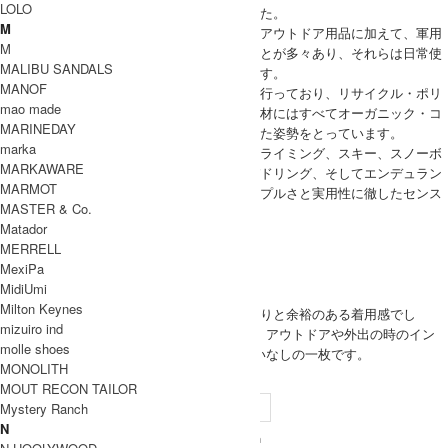
LOLO
音できる言葉であることから名づけられました。
M
厳しい環境下でも耐えられるように作られるアウトドア用品に加えて、軍用
M
品も作っているので高機能素材を使用することが多々あり、それらは日常使
MALIBU SANDALS
いでも素晴らしいパフォーマンスを発揮します。
MANOF
また、環境保全に対して意欲的な取り組みを行っており、リサイクル・ポリ
mao made
エステルを使用した商品の開発やコットン素材にはすべてオーガニック・コ
MARINEDAY
ットンの使用を徹底するなど、環境に配慮した姿勢をとっています。
marka
現在もアルピニズムを理念の中心として、クライミング、スキー、スノーボ
MARKAWARE
ード、サーフィン、フライフィッシング、パドリング、そしてエンデュラン
MARMOT
ス・スポーツを楽しむ人たちのための、シンプルさと実用性に徹したセンス
MASTER & Co.
フルなウェアやギアを追求し続けています。
Matador
PATAGONIA 取り扱い商品
MERRELL
MODEL
MexiPa
(SIZE) L / 身長 177cm
MidiUmi
Milton Keynes
(VOICE) サイズLでゆったりと余裕のある着用感でし
MEN
mizuiro ind
た。一枚でとても暖かく、アウトドアや外出の時のイン
molle shoes
ナーとしても大活躍間違いなしの一枚です。
MONOLITH
SIZE
MOUT RECON TAILOR
Mystery Ranch
サイズ
裄丈
身幅
着丈
袖口
N
84cm
43cm
65cm
10cm
XS