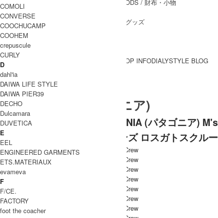
WALLET&GENERAL GOODS
/ 財布・小物
COMOLI
BELT
/ ベルト
CONVERSE
OTHER GOODS
/ その他グッズ
COOCHUCAMP
COOHEM
crepuscule
CURLY
BRAND一覧
SHOP INFO
DIALY
STYLE BLOG
D
BRAND一覧
dahl'ia
DAIWA LIFE STYLE
DAIWA PIER39
PATAGONIA (パタゴニア)
DECHO
Dulcamara
[THANK SOLD] PATAGONIA (パタゴニア) M's
DUVETICA
E
Los Gatos Crew / メンズ ロスガトスクルー
EEL
ENGINEERED GARMENTS
ETS.MATERIAUX
evameva
F
F/CE.
FACTORY
foot the coacher