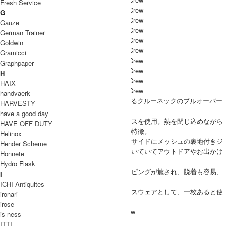
Fresh Service
G
Gauze
German Trainer
Goldwin
Gramicci
Graphpaper
H
HAIX
handvaerk
patagonia(パタゴニア)から、気軽に着用できるクルーネックのプルオーバー
HARVESTY
『Los Gatos Crew(ロスガトスクルー)』
have a good day
素材にはポリエステル・ハイパイル・フリースを使用。熱を閉じ込めながら
HAVE OFF DUTY
水分を吸湿発散し、洗ってもすぐに乾くのが特徴。
Helinox
左胸にジッパー式パッチ型ポケット付き、両サイドにメッシュの裏地付きジ
Hender Scheme
ッパー式ハンドウォーマーポケットが２つ付いていてアウトドアやお出かけ
Honnete
の時に小物の収納にも便利。
Hydro Flask
襟ぐり、袖口、裾は伸縮性のある素材でパイピングが施され、脱着も容易、
I
且つ冷気を防ぐ効果も。
ICHI Antiquites
トップスに、インに、また部屋でのリラックスウェアとして、一枚あると使
ironari
い勝手のよいフリースプルオーバーです。
irose
PATAGONIA(パタゴニア) M's Los Gatos Crew
is-ness
ITTI