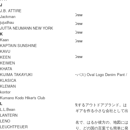
COODINATE
J
J.B. ATTIRE
Jackman
jujudhau
JUTTA NEUMANN NEW YORK
K
Kaan
KAPTAIN SUNSHINE
DETAIL
KAVU
KEEN
KEIMEN
Coordinate Item
KHATA
KIJIMA TAKAYUKI
KLASICA
KLEMAN
ブランド紹介
kontor
Kumano Kodo Hiker's Club
PATAGONIA
L
PATAGONIA (パタゴニア)は、アメリカを代表するアウトドアブランド。は
L.L.Bean
じめは自分たちや仲間たちのクライミング・ギアを作る小さな会社として出
LANTERN
発しました。
LENO
ブランドネームであるパタゴニアは南米の地名で、はるか彼方の、地図には
LEUCHTFEUER
載ってないような遠隔地というイメージがあり、どの国の言葉でも簡単に発