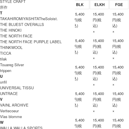
STYLE CRAFT
BLK
ELKH
FGE
所作
T
15,400
15,400
15,400
TAKAHIROMIYASHITATheSoloist.
円(税
円(税
円(税
XS
THE BLUEST OVERALLS
込)
込)
込)
THE HINOKI
×
×
×
THE NORTH FACE
15,400
15,400
15,400
THE NORTH FACE PURPLE LABEL
円(税
円(税
円(税
THINKWOOL
S
込)
込)
込)
TICCA
×
×
×
tilak
Touareg Silver
15,400
15,400
15,400
trippen
円(税
円(税
円(税
M
U
込)
込)
込)
unfil
×
×
×
UNIVERSAL TISSU
UNTRACE
15,400
15,400
15,400
V
円(税
円(税
円(税
L
VAINL ARCHIVE
込)
込)
込)
Veritecoeur
×
×
×
Vlas blomme
15,400
15,400
15,400
W
円(税
円(税
円(税
WALLA WALLA SPORTS
XL