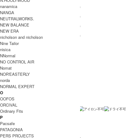
N.HOOLYWOOD
nanamica
86cm
46cm
67cm
10cm
S
NANGA
87.5cm
53cm
67.5cm
11cm
M
NEUTRALWORKS.
NEW BALANCE
89cm
57cm
72cm
12cm
L
NEW ERA
92cm
60cm
76cm
12cm
XL
nicholson and nicholson
INFORMATION
Nine Tailor
nisica
PATAGONIA (パタゴニア)
ブランド名
NNormal
M's Los Gatos Crew
NO CONTROL AIR
商品名
Nomat
25895
型番
NOR'EASTERLY
norda
BLK , ELKH , FGE
カラー
NORMAL EXPERT
ポリエステル100%
素材
O
OOFOS
ベトナム製
生産国
ORCIVAL
洗濯表記
Ordinary Fits
P
伸縮あり
裏地 / 透け感
Pacsafe
ネコポス / メール便 利用不可
備考
PATAGONIA
PERS PROJECTS