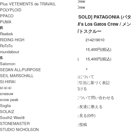
Plus VETEMENTS de TRAVAIL
POLYPLOID
PPACO
[THANK SOLD] PATAGONIA (パタ
PUMA
ゴニア) M's Los Gatos Crew / メン
R
ズ ロスガトスクルー
Reebok
RIDING HIGH
型番
214219010
RoToTo
定価
15,400円(税込)
roundabout
S
販売価格
15,400円(税込)
Salomon
在庫数
×
SEDAN ALL-PURPOSE
SEIL MARSCHALL
» 採寸方法について
SI-HIRAI
» 特定商取引法に基づく表記
si-si-si
買い物を続ける
sneeuw
この商品について問い合わせる
snow peak
Soglia
この商品を友達に教える
SOLAIZ
レビューを見る(0件)
South2 West8
STONEMASTER
レビューを投稿
STUDIO NICHOLSON