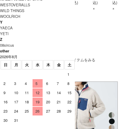
込)
込)
込)
WESTOVERALLS
×
×
×
WILD THINGS
WOOLRICH
Y
YAECA
YETI
Z
08sircus
other
SOLD OUT
2026年8月
» もうすこしPATAGONIA (パタゴニア)のアイテムをみる
日
月
火
水
木
金
土
1
2
3
4
5
6
7
8
9
10
11
12
13
14
15
16
17
18
19
20
21
22
23
24
25
26
27
28
29
30
31