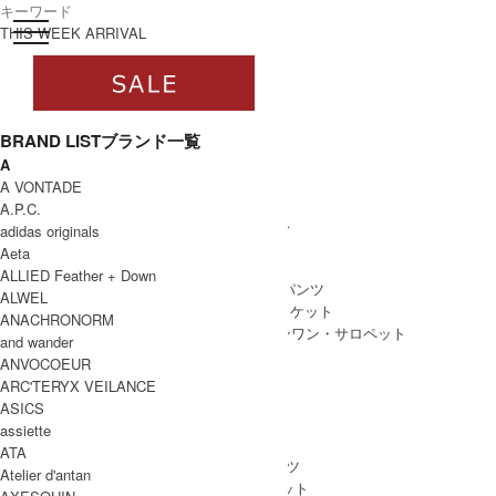
toggle navigation
ログイン
THIS WEEK ARRIVAL
BRAND LIST
ブランド一覧
A
すべて
A VONTADE
WOMEN
A.P.C.
WOMEN ALL ITEM
ONE PIECE
/ ワンピース
adidas originals
TOPS
/ トップス
Aeta
SKIRT
/ スカート
ALLIED Feather + Down
BOTTOMS
/ ボトムス・パンツ
ALWEL
OUTER
/ アウター・ジャケット
ANACHRONORM
ALL IN ONE
/ オールインワン・サロペット
and wander
ANVOCOEUR
ARC'TERYX VEILANCE
ASICS
MEN
assiette
MEN ALL ITEM
TOPS
/ トップス
ATA
BOTTOMS
/ ボトムス・パンツ
Atelier d'antan
OUTER
/ アウター・ジャケット