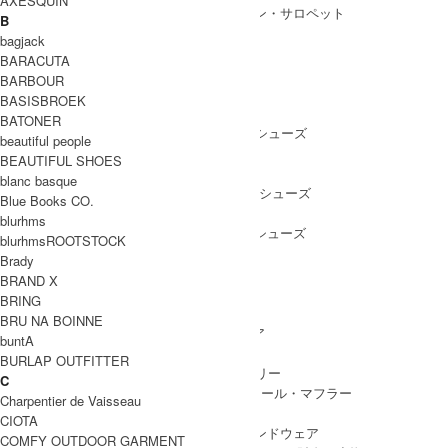
AXESQUIN
ALL IN ONE
/ オールインワン・サロペット
B
bagjack
BARACUTA
BARBOUR
SHOES
BASISBROEK
SHOES ALL ITEM
SNEAKERS
/ スニーカー
BATONER
DRESS SHOES
/ ドレスシューズ
beautiful people
BOOTS
/ ブーツ
BEAUTIFUL SHOES
PUMPS
/ パンプス
blanc basque
BALLET SHOES
/ バレエシューズ
Blue Books CO.
SANDALS
/ サンダル
blurhms
OTHER SHOES
/ その他シューズ
blurhmsROOTSTOCK
Brady
BRAND X
BRING
GOODS
BRU NA BOINNE
GOODS ALL ITEM
HAT
/ 帽子・ヘッドウェア
buntA
BAG
/ バッグ
BURLAP OUTFITTER
ACCESSARY
/ アクセサリー
C
STOLE&MUFFLER
/ ストール・マフラー
Charpentier de Vaisseau
LEG WEAR
/ 靴下
CIOTA
HAND WEAR
/ 手袋・ハンドウェア
COMFY OUTDOOR GARMENT