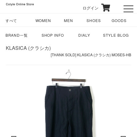
ログイン
toggl
すべて
WOMEN
MEN
SHOES
GOODS
BRAND一覧
SHOP INFO
DIALY
STYLE BLOG
KLASICA (クラシカ)
[THANK SOLD] KLASICA (クラシカ) MOSES-HB