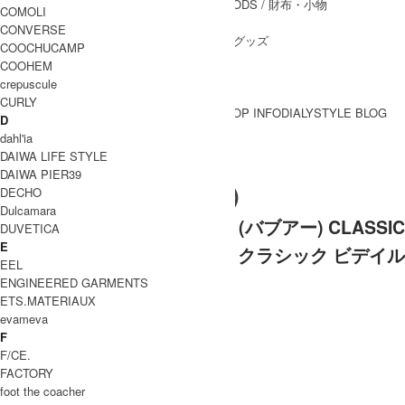
WALLET&GENERAL GOODS
/ 財布・小物
COMOLI
BELT
/ ベルト
CONVERSE
OTHER GOODS
/ その他グッズ
COOCHUCAMP
COOHEM
crepuscule
CURLY
BRAND一覧
SHOP INFO
DIALY
STYLE BLOG
D
BRAND一覧
dahl'ia
DAIWA LIFE STYLE
DAIWA PIER39
BARBOUR (バブアー)
DECHO
Dulcamara
[THANK SOLD] BARBOUR (バブアー) CLASSIC
DUVETICA
E
BEDALE / クラシック ビデイル
EEL
ENGINEERED GARMENTS
ETS.MATERIAUX
evameva
F
F/CE.
FACTORY
foot the coacher