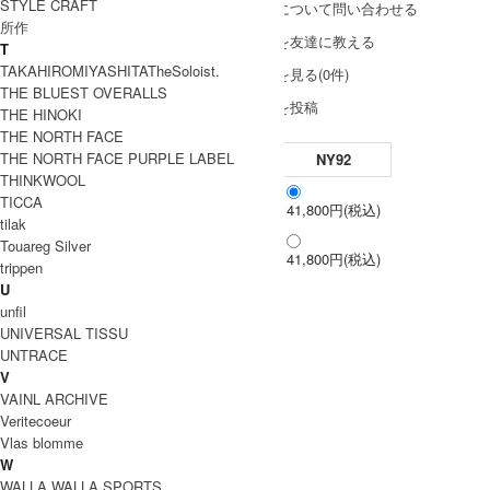
STYLE CRAFT
この商品について問い合わせる
所作
この商品を友達に教える
T
TAKAHIROMIYASHITATheSoloist.
レビューを見る(0件)
THE BLUEST OVERALLS
レビューを投稿
THE HINOKI
THE NORTH FACE
THE NORTH FACE PURPLE LABEL
NY92
THINKWOOL
TICCA
XL
41,800円(税込)
tilak
Touareg Silver
XXL
41,800円(税込)
trippen
U
unfil
UNIVERSAL TISSU
UNTRACE
V
VAINL ARCHIVE
Veritecoeur
Vlas blomme
W
WALLA WALLA SPORTS