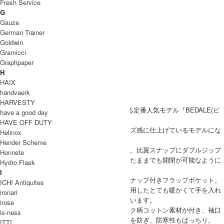
Fresh Service
G
Gauze
German Trainer
Goldwin
Gramicci
Graphpaper
H
HAIX
handvaerk
HARVESTY
BARBOUR(バブアー)からブランドを代表する定番人気モデル『BEDALE(ビ
have a good day
デイル)』
HAVE OFF DUTY
こちらはレディース対応のコンパクトなサイズ感に仕上げているモデルにな
Helinox
ります。
Hender Scheme
肩周りは動きやすいラグランスリーブの仕様。比翼スナップにダブルジップ
Honnete
になったフロントデザインは、グローブをしたままでも開閉が可能なように
Hydro Flask
大きなリングジップが使われています。
I
フロント裾部分の両サイドにはマチありのスナップ付きフラップポケット。
ICHI Antiquites
その上には内側が起毛したコットン素材を使用したとても暖かくて手を入れ
ironari
やすいハンドウォーマーポケットが配されています。
irose
裏地にはブリティッシュなイメージのチェック柄コットン素材が付き、袖口
is-ness
は内側リブ仕様になっているので、風の侵入を防ぎ、防寒性もばっちり。
ITTI