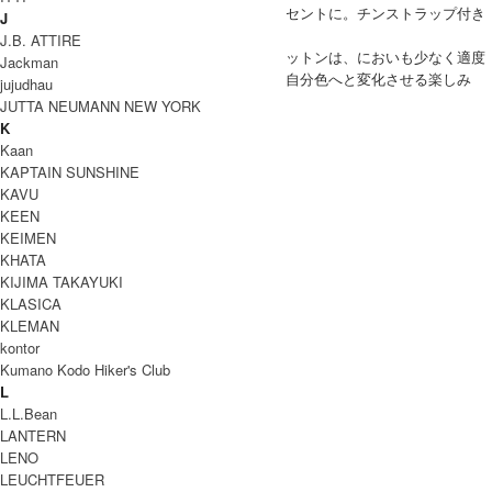
切替えになった衿はコーデュロイ素材でアクセントに。チンストラップ付き
J
なので風雨の侵入も防ぎます。
J.B. ATTIRE
耐久、防風、防水性に優れているオイルドコットンは、においも少なく適度
Jackman
なオイル感で使い勝手もよく、時間をかけて自分色へと変化させる楽しみ
jujudhau
が、一生物の歴史あるジャケットです。
JUTTA NEUMANN NEW YORK
BARBOUR(バブアー) CLASSIC BEDALE
K
Kaan
COODINATE
KAPTAIN SUNSHINE
KAVU
KEEN
KEIMEN
KHATA
KIJIMA TAKAYUKI
KLASICA
KLEMAN
DETAIL
kontor
Kumano Kodo Hiker's Club
L
L.L.Bean
LANTERN
LENO
Coordinate Item
LEUCHTFEUER