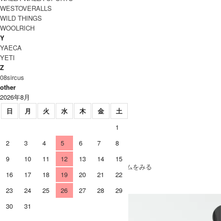
WESTOVERALLS
WILD THINGS
WOOLRICH
Y
YAECA
YETI
Z
08sircus
other
2026年8月
日
月
火
水
木
金
土
1
2
3
4
5
6
7
8
SOLD OUT
9
10
11
12
13
14
15
» もうすこしBARBOUR (バブアー)のアイテムをみる
16
17
18
19
20
21
22
23
24
25
26
27
28
29
30
31