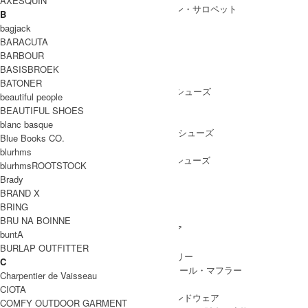
AXESQUIN
ALL IN ONE
/ オールインワン・サロペット
B
bagjack
BARACUTA
BARBOUR
SHOES
BASISBROEK
SHOES ALL ITEM
SNEAKERS
/ スニーカー
BATONER
DRESS SHOES
/ ドレスシューズ
beautiful people
BOOTS
/ ブーツ
BEAUTIFUL SHOES
PUMPS
/ パンプス
blanc basque
BALLET SHOES
/ バレエシューズ
Blue Books CO.
SANDALS
/ サンダル
blurhms
OTHER SHOES
/ その他シューズ
blurhmsROOTSTOCK
Brady
BRAND X
BRING
GOODS
BRU NA BOINNE
GOODS ALL ITEM
HAT
/ 帽子・ヘッドウェア
buntA
BAG
/ バッグ
BURLAP OUTFITTER
ACCESSARY
/ アクセサリー
C
STOLE&MUFFLER
/ ストール・マフラー
Charpentier de Vaisseau
LEG WEAR
/ 靴下
CIOTA
HAND WEAR
/ 手袋・ハンドウェア
COMFY OUTDOOR GARMENT