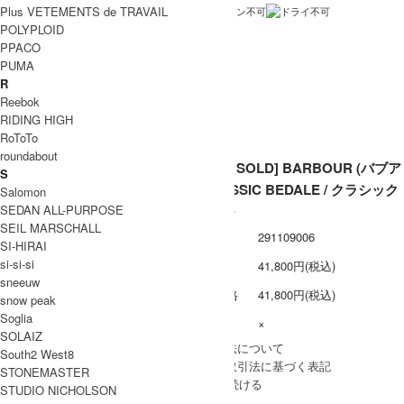
洗濯
Plus VETEMENTS de TRAVAIL
表記
POLYPLOID
PPACO
裏地
/ 透
PUMA
け感
R
Reebok
ネコポス / メール便 利用不可
備考
RIDING HIGH
RoToTo
roundabout
[THANK SOLD] BARBOUR (バブア
S
ー) CLASSIC BEDALE / クラシック
Salomon
SEDAN ALL-PURPOSE
ビデイル
SEIL MARSCHALL
型番
291109006
SI-HIRAI
si-si-si
定価
41,800円(税込)
sneeuw
販売価格
41,800円(税込)
snow peak
Soglia
在庫数
×
SOLAIZ
» 採寸方法について
South2 West8
» 特定商取引法に基づく表記
STONEMASTER
買い物を続ける
STUDIO NICHOLSON