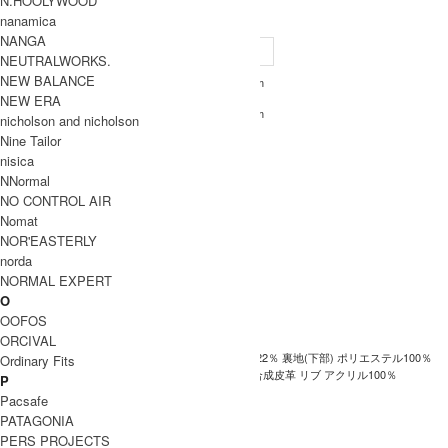
N.HOOLYWOOD
BARBOUR 取り扱い商品
nanamica
SIZE
NANGA
サイズ
裄丈
身幅
着丈
袖口
NEUTRALWORKS.
NEW BALANCE
75.5cm
49cm
64.5cm
7.5cm
XL
NEW ERA
78.5cm
50cm
67cm
7.5cm
XXL
nicholson and nicholson
INFORMATION
Nine Tailor
nisica
ブラ
NNormal
BARBOUR (バブアー)
ンド
NO CONTROL AIR
名
Nomat
商品
NOR'EASTERLY
CLASSIC BEDALE
名
norda
NORMAL EXPERT
CWX0019
型番
O
カラ
OOFOS
ー
ORCIVAL
表地 綿100％ 裏地 綿78％ ポリエステル22％ 裏地(下部) ポリエステル100％
Ordinary Fits
素材
コーデュロイ部分 綿100％ 皮革の種類 合成皮革 リブ アクリル100％
P
Pacsafe
生産
イギリス製
PATAGONIA
国
PERS PROJECTS