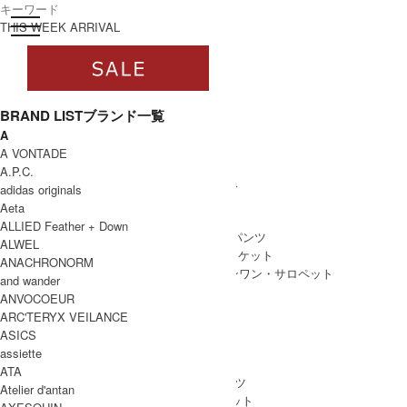
toggle navigation
ログイン
THIS WEEK ARRIVAL
BRAND LIST
ブランド一覧
A
すべて
A VONTADE
WOMEN
A.P.C.
WOMEN ALL ITEM
ONE PIECE
/ ワンピース
adidas originals
TOPS
/ トップス
Aeta
SKIRT
/ スカート
ALLIED Feather + Down
BOTTOMS
/ ボトムス・パンツ
ALWEL
OUTER
/ アウター・ジャケット
ANACHRONORM
ALL IN ONE
/ オールインワン・サロペット
and wander
ANVOCOEUR
ARC'TERYX VEILANCE
ASICS
MEN
assiette
MEN ALL ITEM
TOPS
/ トップス
ATA
BOTTOMS
/ ボトムス・パンツ
Atelier d'antan
OUTER
/ アウター・ジャケット