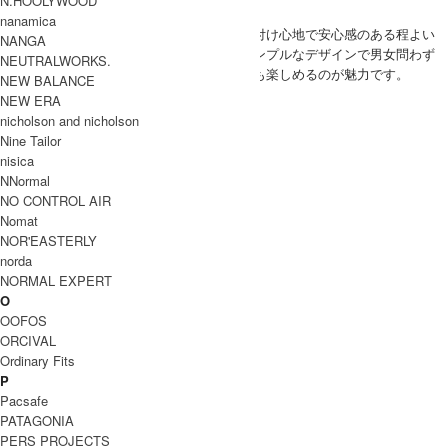
N.HOOLYWOOD
(SIZE) One / 身長 176cm
nanamica
(VOICE) しっかりとした付け心地で安心感のある程よい
MEN
NANGA
肉厚感のレザーです。シンプルなデザインで男女問わず
NEUTRALWORKS.
合わせやすく、経年変化も楽しめるのが魅力です。
NEW BALANCE
SIZE
NEW ERA
nicholson and nicholson
サイズ
全長
幅
Nine Tailor
109cm
3cm
nisica
One
NNormal
INFORMATION
NO CONTROL AIR
ブ
Nomat
ラ
NOR'EASTERLY
Hender Scheme (エンダースキーマ)
ン
norda
ド
NORMAL EXPERT
名
O
商
OOFOS
tanning belt
品
ORCIVAL
名
Ordinary Fits
型
P
qn-rc-tnb
番
Pacsafe
PATAGONIA
カ
PERS PROJECTS
Natural , Black , Brown
ラ