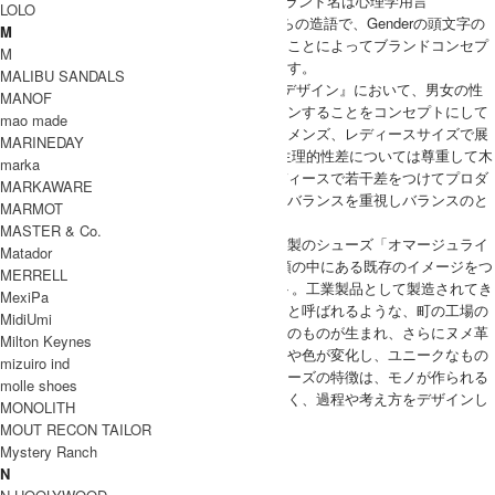
Hender Scheme(エンダースキーマ)というブランド名は心理学用言
LOLO
『GenderSchema(ジェンダースキーマ)』からの造語で、Genderの頭文字の
M
Ｇをアルファベット順に一つ超えたＨにすることによってブランドコンセプ
M
トの『ジェンダーを超える』を表現しています。
MALIBU SANDALS
また、社会的性差(gender)の分野に属する『デザイン』において、男女の性
MANOF
差にとらわれずgenderを超えて自由にデザインすることをコンセプトにして
mao made
おり、そのため、すべてのデザインにおいてメンズ、レディースサイズで展
MARINEDAY
開。 一方、骨格の差や肉の付き方などの生理的性差については尊重して木
marka
型やカットの深さなどにおいて、メンズレディースで若干差をつけてプロダ
MARKAWARE
クトしています。また、モードとクラフトのバランスを重視しバランスのと
MARMOT
れたモノをデザインしているのも特徴です。
MASTER & Co.
特に人気スニーカーをオマージュしたヌメ革製のシューズ「オマージュライ
Matador
ン」が人気で、このオマージュラインは、“頭の中にある既存のイメージをつ
MERRELL
かって遊ぶ”という実験的な試みからスタート。工業製品として製造されてき
MexiPa
たスニーカーを、あえて浅草の家内制手工業と呼ばれるような、町の工場の
MidiUmi
人達が作り、全く同じデザインでも、異なるのものが生まれ、さらにヌメ革
Milton Keynes
を用いていることから、シューズは徐々に形や色が変化し、ユニークなもの
mizuiro ind
に仕上がっていく。エンダースキーマのシューズの特徴は、モノが作られる
molle shoes
背景や工程にあり、表層的なデザインではなく、過程や考え方をデザインし
MONOLITH
ています。
MOUT RECON TAILOR
Hender Scheme 取り扱い商品
Mystery Ranch
MODEL
N