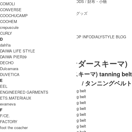
WALLET&GENERAL GOODS
/ 財布・小物
COMOLI
BELT
/ ベルト
CONVERSE
OTHER GOODS
/ その他グッズ
COOCHUCAMP
COOHEM
crepuscule
CURLY
BRAND一覧
SHOP INFO
DIALY
STYLE BLOG
D
BRAND一覧
dahl'ia
DAIWA LIFE STYLE
DAIWA PIER39
Hender Scheme (エンダースキーマ)
DECHO
Dulcamara
Hender Scheme (エンダースキーマ) tanning belt
DUVETICA
E
/ タンニングベルト
EEL
ENGINEERED GARMENTS
ETS.MATERIAUX
evameva
F
F/CE.
FACTORY
foot the coacher