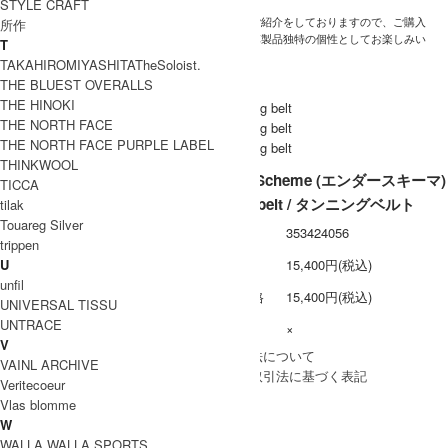
STYLE CRAFT
す。
上記につきましては良品との理解の上、ご紹介をしておりますので、ご購入
所作
の際は、予めご了承をいただきまして、革製品独特の個性としてお楽しみい
T
ただけますと幸いです。
TAKAHIROMIYASHITATheSoloist.
ネコポス / メール便 利用不可
THE BLUEST OVERALLS
THE HINOKI
THE NORTH FACE
THE NORTH FACE PURPLE LABEL
THINKWOOL
Hender Scheme (エンダースキーマ)
TICCA
tanning belt / タンニングベルト
tilak
Touareg Silver
型番
353424056
trippen
U
定価
15,400円(税込)
unfil
販売価格
15,400円(税込)
UNIVERSAL TISSU
UNTRACE
在庫数
×
V
» 採寸方法について
VAINL ARCHIVE
» 特定商取引法に基づく表記
Veritecoeur
買い物を続ける
Vlas blomme
W
この商品について問い合わせる
WALLA WALLA SPORTS