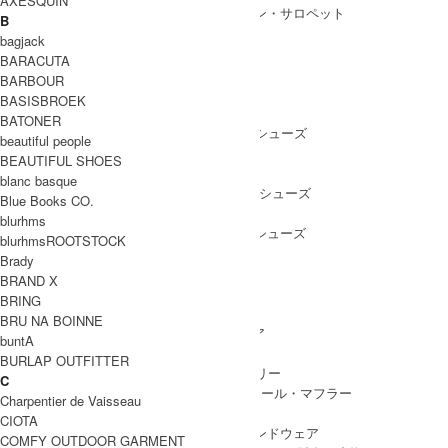
AXESQUIN
ALL IN ONE
/ オールインワン・サロペット
B
bagjack
BARACUTA
BARBOUR
SHOES
BASISBROEK
SHOES ALL ITEM
SNEAKERS
/ スニーカー
BATONER
DRESS SHOES
/ ドレスシューズ
beautiful people
BOOTS
/ ブーツ
BEAUTIFUL SHOES
PUMPS
/ パンプス
blanc basque
BALLET SHOES
/ バレエシューズ
Blue Books CO.
SANDALS
/ サンダル
blurhms
OTHER SHOES
/ その他シューズ
blurhmsROOTSTOCK
Brady
BRAND X
BRING
GOODS
BRU NA BOINNE
GOODS ALL ITEM
HAT
/ 帽子・ヘッドウェア
buntA
BAG
/ バッグ
BURLAP OUTFITTER
ACCESSARY
/ アクセサリー
C
STOLE&MUFFLER
/ ストール・マフラー
Charpentier de Vaisseau
LEG WEAR
/ 靴下
CIOTA
HAND WEAR
/ 手袋・ハンドウェア
COMFY OUTDOOR GARMENT