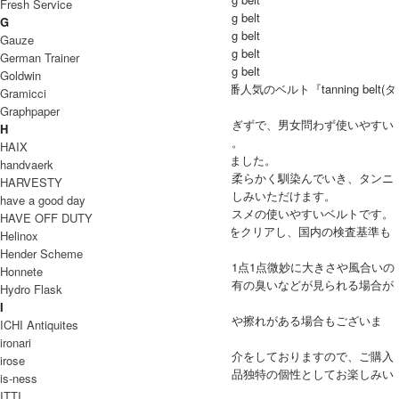
Fresh Service
G
Gauze
German Trainer
Goldwin
Hender Scheme(エンダースキーマ)より、定番人気のベルト『tanning belt(タ
Gramicci
ンニングベルト)』
Graphpaper
幅はミディアム幅で、全長も長すぎず、短すぎずで、男女問わず使いやすい
H
シンプルなデザインは様々なスタイルに対応。
HAIX
2022S/Aシーズンより、カウレザーに変わりました。
handvaerk
程よい厚みとハリ感があり、使い込むほどに柔らかく馴染んでいき、タンニ
HARVESTY
ン鞣し特有の艶が出てきてエイジングをお楽しみいただけます。
have a good day
使う人を選ばないので、プレゼントにもオススメの使いやすいベルトです。
HAVE OFF DUTY
※こちらの商品はHender Schemeの品質基準をクリアし、国内の検査基準も
Helinox
満たした商品でございます。
Hender Scheme
革本来の独特な風合いを活かしているため、1点1点微妙に大きさや風合いの
Honnete
異なり、色ムラや血筋、生前の傷、革製品特有の臭いなどが見られる場合が
Hydro Flask
ございます。
I
また製造時にやむをえず発生する細かなキズや擦れがある場合もございま
ICHI Antiquites
す。
ironari
上記につきましては良品との理解の上、ご紹介をしておりますので、ご購入
irose
の際は、予めご了承をいただきまして、革製品独特の個性としてお楽しみい
is-ness
ただけますと幸いです。
ITTI