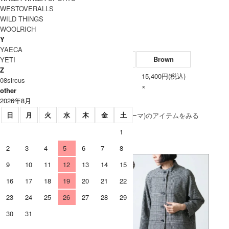
この商品を友達に教える
WESTOVERALLS
WILD THINGS
レビューを見る(0件)
WOOLRICH
レビューを投稿
Y
YAECA
Natural
Black
Brown
YETI
Z
15,400円(税込)
15,400円(税込)
15,400円(税込)
08sircus
One
×
×
×
other
2026年8月
SOLD OUT
日
月
火
水
木
金
土
» もうすこしHender Scheme (エンダースキーマ)のアイテムをみる
1
2
3
4
5
6
7
8
9
10
11
12
13
14
15
16
17
18
19
20
21
22
23
24
25
26
27
28
29
30
31