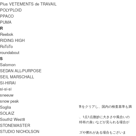
ー
Plus VETEMENTS de TRAVAIL
POLYPLOID
素
cow leather
PPACO
材
PUMA
生
R
日本製
産
Reebok
国
RIDING HIGH
RoToTo
洗
roundabout
濯
表
S
記
Salomon
SEDAN ALL-PURPOSE
裏
SEIL MARSCHALL
地
/
SI-HIRAI
透
si-si-si
け
sneeuw
感
snow peak
※こちらの商品はHender Schemeの品質基準をクリアし、国内の検査基準も満
Soglia
たした商品でございます。
SOLAIZ
革本来の独特な風合いを活かしているため、1点1点微妙に大きさや風合いの
South2 West8
異なり、色ムラや血筋、生前の傷、革製品特有の臭いなどが見られる場合が
STONEMASTER
ございます。
備
STUDIO NICHOLSON
また製造時にやむをえず発生する細かなキズや擦れがある場合もございま
考