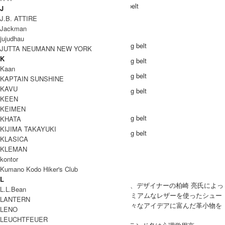
Hender Scheme(エンダースキーマ) tanning belt
J
J.B. ATTIRE
COODINATE
Jackman
jujudhau
JUTTA NEUMANN NEW YORK
K
Kaan
KAPTAIN SUNSHINE
KAVU
KEEN
DETAIL
KEIMEN
KHATA
KIJIMA TAKAYUKI
KLASICA
KLEMAN
ブランド紹介
kontor
Kumano Kodo Hiker's Club
Hender Scheme
L
Hender Scheme(エンダースキーマ)は2010年、デザイナーの柏崎 亮氏によっ
L.L.Bean
て設立された日本のシューズブランド。プレミアムなレザーを使ったシュー
LANTERN
ズの他、バッグや財布、名刺入れ、他にも様々なアイデアに富んだ革小物を
LENO
展開しています。
LEUCHTFEUER