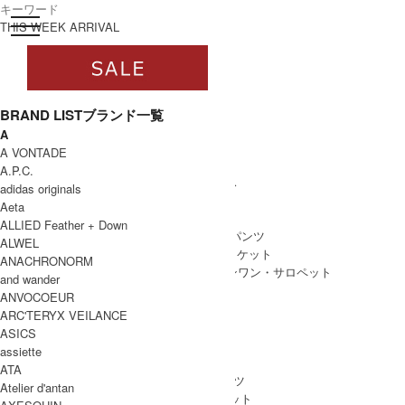
toggle navigation
ログイン
THIS WEEK ARRIVAL
BRAND LIST
ブランド一覧
A
すべて
A VONTADE
WOMEN
A.P.C.
WOMEN ALL ITEM
ONE PIECE
/ ワンピース
adidas originals
TOPS
/ トップス
Aeta
SKIRT
/ スカート
ALLIED Feather + Down
BOTTOMS
/ ボトムス・パンツ
ALWEL
OUTER
/ アウター・ジャケット
ANACHRONORM
ALL IN ONE
/ オールインワン・サロペット
and wander
ANVOCOEUR
ARC'TERYX VEILANCE
ASICS
MEN
assiette
MEN ALL ITEM
TOPS
/ トップス
ATA
BOTTOMS
/ ボトムス・パンツ
Atelier d'antan
OUTER
/ アウター・ジャケット