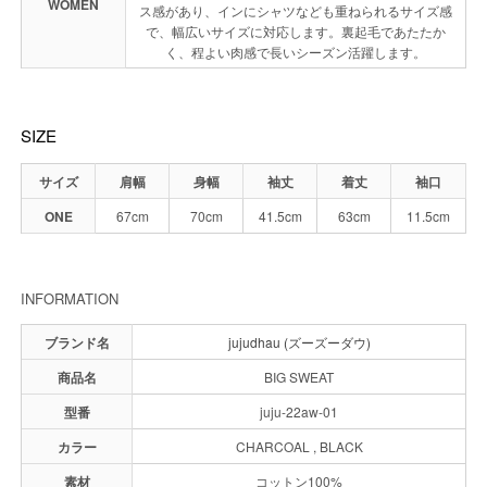
WOMEN
ス感があり、インにシャツなども重ねられるサイズ感
で、幅広いサイズに対応します。裏起毛であたたか
く、程よい肉感で長いシーズン活躍します。
SIZE
サイズ
肩幅
身幅
袖丈
着丈
袖口
ONE
67cm
70cm
41.5cm
63cm
11.5cm
INFORMATION
ブランド名
jujudhau (ズーズーダウ)
商品名
BIG SWEAT
型番
juju-22aw-01
カラー
CHARCOAL , BLACK
素材
コットン100%