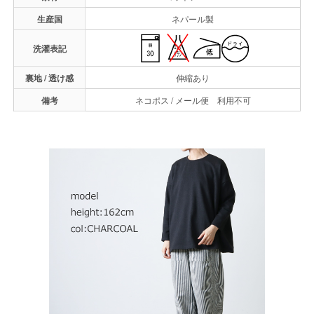
生産国
ネパール製
洗濯表記
裏地 / 透け感
伸縮あり
備考
ネコポス / メール便 利用不可