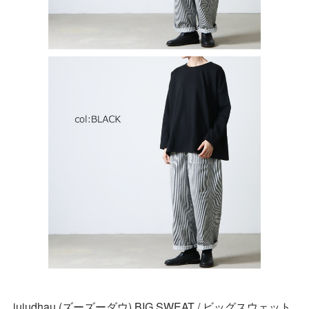
jujudhau (ズーズーダウ) BIG SWEAT / ビッグスウェット