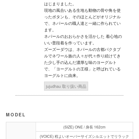
はじまりました。
現地の風合いある生地も動物の骨や角を使
ったボタンも、そのほとんどがオリジナル
で、ネパールの職人達と一緒に作られてい
ます。
ネパールのおおらかさを活かした 着心地の
いい普段着を作っています。
ズーズーダウは、ネパールの古都パクタプ
ルでネワール族の人々が代々作り続けてき
た少し手の込んだ濃厚な味のヨーグルト
で、「ヨーグルトの王様」と呼ばれている
ヨーグルトに由来。
jujudhau 取り扱い商品
MODEL
(SIZE) ONE / 身長 162cm
(VOICE) 程よいオーバーサイズシルエットでリラック