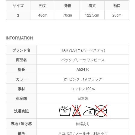
サイズ
裄丈
身幅
着丈
袖口
2
48cm
70cm
122.5cm
20cm
INFORMATION
ブランド名
HARVESTY (ハーベスティ)
商品名
バックプリーツワンピース
型番
A52410
カラー
21 ピンク , 19 ブラック
素材
コットン100%
生産国
日本製
洗濯表記
裏地 / 透け感
伸縮あり
備考
ネコポス / メール便 利用不可