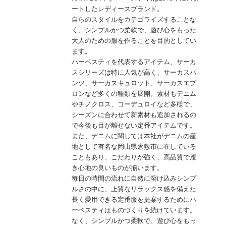
ートしたレディースブランド。
自らのスタイルをカテゴライズすることな
く、シンプルかつ柔軟で、遊び心をもった
大人のための服を作ることを目的としてい
ます。
ハーベスティを代表するアイテム、サーカ
スシリーズは特に人気が高く、サーカスパ
ンツ、サーカスキュロット、サーカスエプ
ロンなど多くの種類を展開。素材もデニム
やチノクロス、コーデュロイなど多様で、
シーズンに合わせて新素材も追加されるの
で今後も目が離せない定番アイテムです。
また、デニムに関しては本社がデニムの産
地として有名な岡山県倉敷市に在している
こともあり、こだわりが強く、高品質で履
き心地の良いものが揃います。
毎日の時間の流れに自然に溶け込みシンプ
ルさの中に、上質なリラックス感を備えた
長く愛用できる定番服を提案するためにハ
ーベスティはものづくりを続けています。
なく、シンプルかつ柔軟で、遊び心をもっ