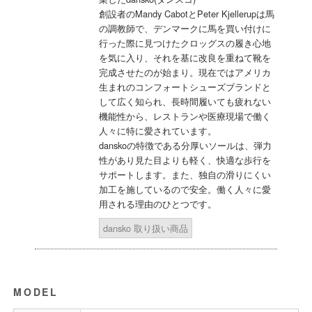
創設者のMandy CabotとPeter Kjellerupは馬
の調教師で、デンマークに馬を買い付けに
行った際に見つけたクロッグスの履き心地
を気に入り、それを基に改良を重ねて靴を
完成させたのが始まり。現在ではアメリカ
生まれのコンフォートシューズブランドと
して広く知られ、長時間履いても疲れない
機能性から、レストランや医療現場で働く
人々に特に愛されています。
danskoの特徴である分厚いソールは、弾力
性があり見た目よりも軽く、快適な歩行を
サポートします。また、独自の滑りにくい
加工を施しているので安全。働く人々に愛
用される理由のひとつです。
dansko 取り扱い商品
MODEL