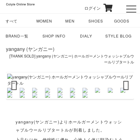
ログイン
toggl
すべて
WOMEN
MEN
SHOES
GOODS
BRAND一覧
SHOP INFO
DIALY
STYLE BLOG
yangany (ヤンガニー)
[THANK SOLD] yangany (ヤンガニー) ホールガーメントウォッシャブルウ
ールリブタートル
Previous
Next
yangany(ヤンガニー)よりホールガーメントウォッシ
ャブルウールリブタートルが到着しました。
上品なツヤ、伸縮性に優れ、心地よく体に馴染むよう