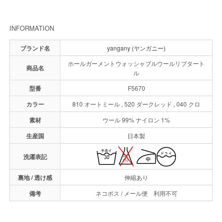
INFORMATION
ブランド名
yangany (ヤンガニー)
ホールガーメントウォッシャブルウールリブタート
商品名
ル
型番
F5670
カラー
810 オートミール , 520 ダークレッド , 040 クロ
素材
ウール 99% ナイロン 1%
生産国
日本製
洗濯表記
裏地 / 透け感
伸縮あり
備考
ネコポス / メール便 利用不可