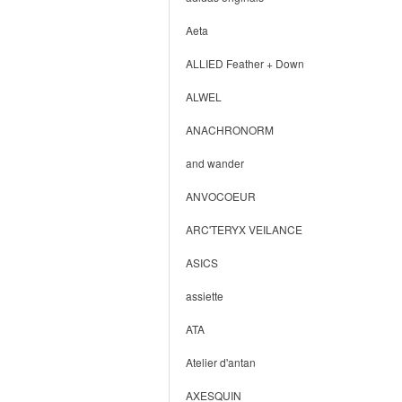
Aeta
ALLIED Feather + Down
ALWEL
ANACHRONORM
and wander
ANVOCOEUR
ARC'TERYX VEILANCE
ASICS
assiette
ATA
Atelier d'antan
AXESQUIN