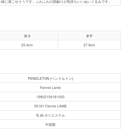
一緒に過ごせそうです。ふわふわの肌触りが気持ちいいぬいぐるみです。
ヨコ
タテ
25.4cm
27.9cm
PENDLETON (ペンドルトン)
Fannie Lamb
19802109181000
55181 Fannie LAMB
毛 綿 ポリエステル
中国製