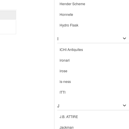
Hender Scheme
Honnete
Hydro Flask
I
ICHI Antiquites
ironari
irose
is-ness
ITTI
J
J.B. ATTIRE
Jackman