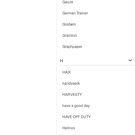
Gauze
German Trainer
Goldwin
Gramicci
Graphpaper
H
HAIX
handvaerk
HARVESTY
have a good day
HAVE OFF DUTY
Helinox