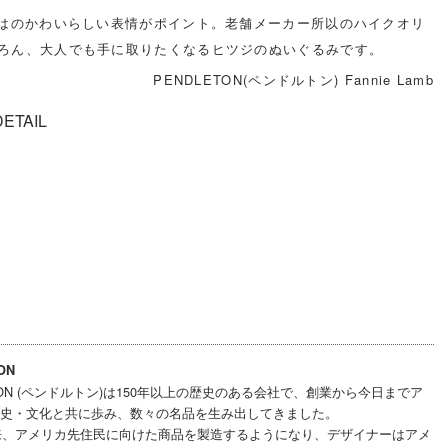
ではのかわいらしい表情がポイント。老舗メーカー所以のハイクオリ
ろん、大人でも手に取りたくなるヒツジのぬいぐるみです。
PENDLETON(ペンドルトン) Fannie Lamb
DETAIL
ON
ETON (ペンドルトン)は150年以上の歴史のある会社で、創業から今日までア
史・文化と共に歩み、数々の名品を生み出してきました。
以来、アメリカ先住民に向けた商品を製造するようになり、デザイナーはアメ