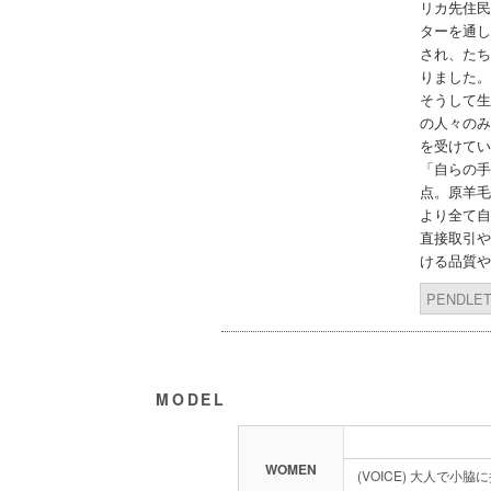
リカ先住民
ターを通し
され、たち
りました。
そうして生
の人々のみ
を受けてい
「自らの手
点。原羊毛
より全て自
直接取引や
ける品質や
PENDL
MODEL
WOMEN
(VOICE) 大人で