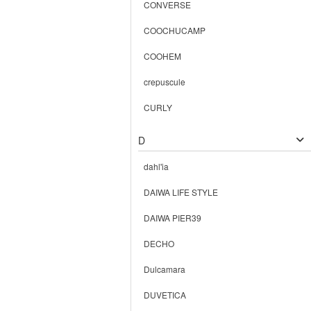
CONVERSE
COOCHUCAMP
COOHEM
crepuscule
CURLY
D
dahl'ia
DAIWA LIFE STYLE
DAIWA PIER39
DECHO
Dulcamara
DUVETICA