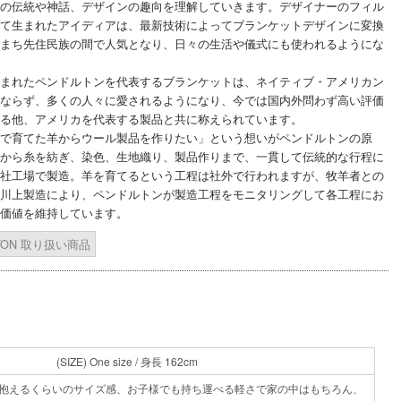
の伝統や神話、デザインの趣向を理解していきます。デザイナーのフィル
て生まれたアイディアは、最新技術によってブランケットデザインに変換
まち先住民族の間で人気となり、日々の生活や儀式にも使われるようにな
まれたペンドルトンを代表するブランケットは、ネイティブ・アメリカン
ならず、多くの人々に愛されるようになり、今では国内外問わず高い評価
る他、アメリカを代表する製品と共に称えられています。
で育てた羊からウール製品を作りたい」という想いがペンドルトンの原
から糸を紡ぎ、染色、生地織り、製品作りまで、一貫して伝統的な行程に
社工場で製造。羊を育てるという工程は社外で行われますが、牧羊者との
川上製造により、ペンドルトンが製造工程をモニタリングして各工程にお
価値を維持しています。
ETON 取り扱い商品
(SIZE) One size / 身長 162cm
小脇に抱えるくらいのサイズ感、お子様でも持ち運べる軽さで家の中はもちろん、