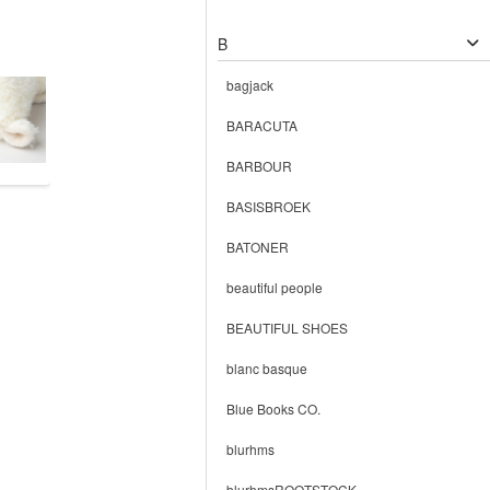
B
bagjack
BARACUTA
BARBOUR
BASISBROEK
BATONER
beautiful people
BEAUTIFUL SHOES
blanc basque
Blue Books CO.
blurhms
blurhmsROOTSTOCK