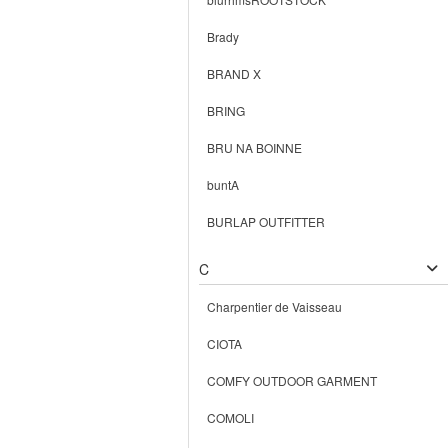
Brady
BRAND X
BRING
BRU NA BOINNE
buntA
BURLAP OUTFITTER
C
Charpentier de Vaisseau
CIOTA
COMFY OUTDOOR GARMENT
COMOLI