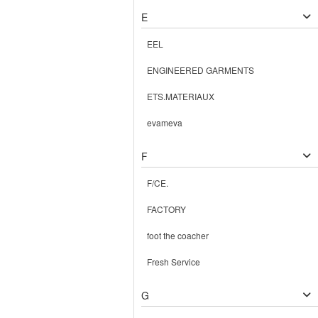
E
EEL
ENGINEERED GARMENTS
ETS.MATERIAUX
evameva
F
F/CE.
FACTORY
foot the coacher
Fresh Service
G