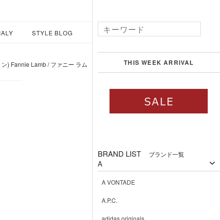
IALY
STYLE BLOG
THIS WEEK ARRIVAL
) Fannie Lamb / ファニー ラム
BRAND LIST
ブランド一覧
A
A VONTADE
A.P.C.
adidas originals