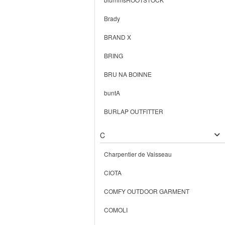
Brady
BRAND X
BRING
BRU NA BOINNE
buntA
BURLAP OUTFITTER
C
Charpentier de Vaisseau
CIOTA
COMFY OUTDOOR GARMENT
COMOLI