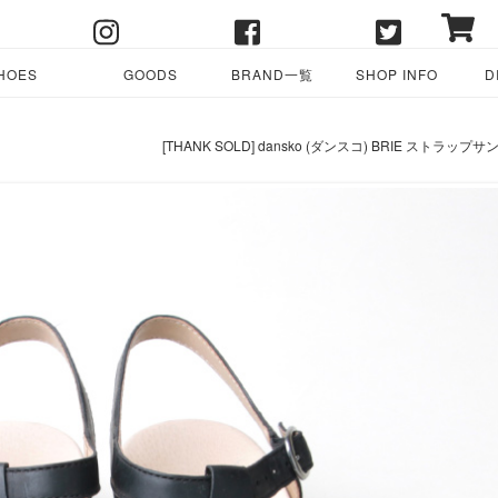
HOES
GOODS
BRAND一覧
SHOP INFO
D
[THANK SOLD] dansko (ダンスコ) BRIE ストラ