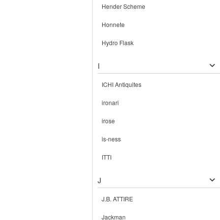
Hender Scheme
Honnete
Hydro Flask
I
ICHI Antiquites
ironari
irose
is-ness
ITTI
J
J.B. ATTIRE
Jackman