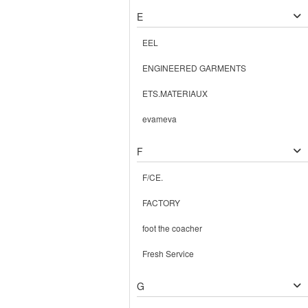
E
EEL
ENGINEERED GARMENTS
ETS.MATERIAUX
evameva
F
F/CE.
FACTORY
foot the coacher
Fresh Service
G