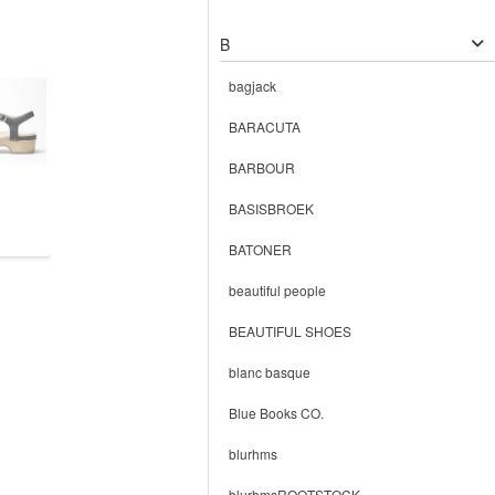
B
bagjack
BARACUTA
BARBOUR
BASISBROEK
BATONER
beautiful people
BEAUTIFUL SHOES
blanc basque
Blue Books CO.
blurhms
blurhmsROOTSTOCK