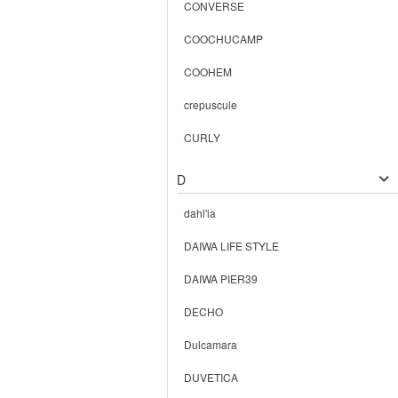
CONVERSE
COOCHUCAMP
COOHEM
crepuscule
CURLY
D
dahl'ia
DAIWA LIFE STYLE
DAIWA PIER39
DECHO
Dulcamara
DUVETICA