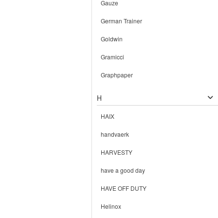
Gauze
German Trainer
Goldwin
Gramicci
Graphpaper
H
HAIX
handvaerk
HARVESTY
have a good day
HAVE OFF DUTY
Helinox