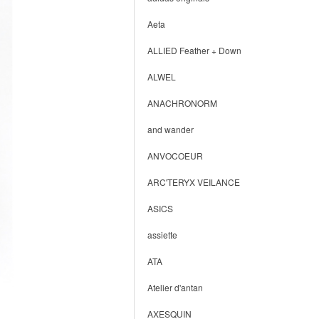
Aeta
ALLIED Feather + Down
ALWEL
ANACHRONORM
and wander
ANVOCOEUR
ARC'TERYX VEILANCE
ASICS
assiette
ATA
Atelier d'antan
AXESQUIN