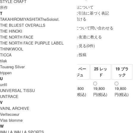
STYLE CRAFT
» 採寸方法について
所作
» 特定商取引法に基づく表記
T
買い物を続ける
TAKAHIROMIYASHITATheSoloist.
THE BLUEST OVERALLS
この商品について問い合わせる
THE HINOKI
この商品を友達に教える
THE NORTH FACE
THE NORTH FACE PURPLE LABEL
レビューを見る(0件)
THINKWOOL
レビューを投稿
TICCA
tilak
Touareg Silver
32 ベー
25 レッ
19 ブラ
trippen
ジュ
ド
ック
U
unfil
19,800
19,800
19,800
1
UNIVERSAL TISSU
円(税込)
円(税込)
円(税込)
UNTRACE
V
VAINL ARCHIVE
Veritecoeur
Vlas blomme
W
WALLA WALLA SPORTS