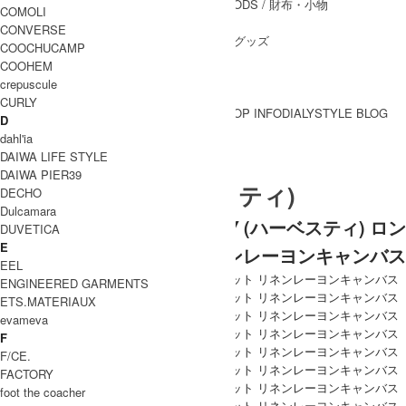
WALLET&GENERAL GOODS
/ 財布・小物
COMOLI
BELT
/ ベルト
CONVERSE
OTHER GOODS
/ その他グッズ
COOCHUCAMP
COOHEM
crepuscule
CURLY
BRAND一覧
SHOP INFO
DIALY
STYLE BLOG
D
BRAND一覧
dahl'ia
DAIWA LIFE STYLE
DAIWA PIER39
HARVESTY (ハーベスティ)
DECHO
Dulcamara
[THANK SOLD] HARVESTY (ハーベスティ) ロン
DUVETICA
E
グキュロット リネンレーヨンキャンバス
EEL
ENGINEERED GARMENTS
ETS.MATERIAUX
evameva
F
F/CE.
FACTORY
foot the coacher