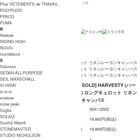
32 ベージュ , 25 レッド , 19 ブラック
カラー
Plus VETEMENTS de TRAVAIL
POLYPLOID
LINEN 55% RAYON 45%
素材
PPACO
日本製
PUMA
生産国
R
洗濯表記
Reebok
RIDING HIGH
裏地 / 透け感
RoToTo
ネコポス / メール便 利用不可
備考
roundabout
S
Salomon
SEDAN ALL-PURPOSE
SEIL MARSCHALL
[THANK SOLD] HARVESTY (ハー
SI-HIRAI
si-si-si
ベスティ) ロングキュロット リネン
sneeuw
レーヨンキャンバス
snow peak
型番
324112022
Soglia
SOLAIZ
定価
19,800円(税込)
South2 West8
STONEMASTER
販売価格
19,800円(税込)
STUDIO NICHOLSON
在庫数
×