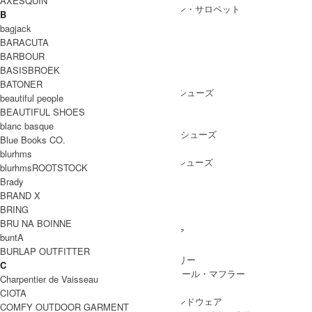
AXESQUIN
ALL IN ONE
/ オールインワン・サロペット
B
bagjack
BARACUTA
BARBOUR
SHOES
BASISBROEK
SHOES ALL ITEM
SNEAKERS
/ スニーカー
BATONER
DRESS SHOES
/ ドレスシューズ
beautiful people
BOOTS
/ ブーツ
BEAUTIFUL SHOES
PUMPS
/ パンプス
blanc basque
BALLET SHOES
/ バレエシューズ
Blue Books CO.
SANDALS
/ サンダル
blurhms
OTHER SHOES
/ その他シューズ
blurhmsROOTSTOCK
Brady
BRAND X
BRING
GOODS
BRU NA BOINNE
GOODS ALL ITEM
HAT
/ 帽子・ヘッドウェア
buntA
BAG
/ バッグ
BURLAP OUTFITTER
ACCESSARY
/ アクセサリー
C
STOLE&MUFFLER
/ ストール・マフラー
Charpentier de Vaisseau
LEG WEAR
/ 靴下
CIOTA
HAND WEAR
/ 手袋・ハンドウェア
COMFY OUTDOOR GARMENT