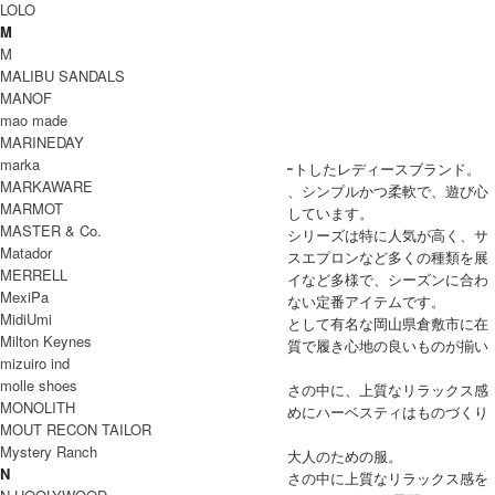
LOLO
M
ブランド紹介
M
MALIBU SANDALS
HARVESTY
MANOF
「着る人の日常を豊かにする服。」
mao made
自らのスタイルをカテゴライズすること
MARINEDAY
「着る人の日常を豊かにする服。」
marka
HARVESTY (ハーベスティ)は2015年にスタートしたレディースブランド。
MARKAWARE
自らのスタイルをカテゴライズすることなく、シンプルかつ柔軟で、遊び心
MARMOT
をもった大人のための服を作ることを目的としています。
MASTER & Co.
ハーベスティを代表するアイテム、サーカスシリーズは特に人気が高く、サ
Matador
ーカスパンツ、サーカスキュロット、サーカスエプロンなど多くの種類を展
MERRELL
開。素材もデニムやチノクロス、コーデュロイなど多様で、シーズンに合わ
MexiPa
せて新素材も追加されるので今後も目が離せない定番アイテムです。
MidiUmi
また、デニムに関しては本社がデニムの産地として有名な岡山県倉敷市に在
Milton Keynes
していることもあり、こだわりが強く、高品質で履き心地の良いものが揃い
mizuiro ind
ます。
molle shoes
毎日の時間の流れに自然に溶け込みシンプルさの中に、上質なリラックス感
MONOLITH
を備えた長く愛用できる定番服を提案するためにハーベスティはものづくり
MOUT RECON TAILOR
を続けています。
Mystery Ranch
なく、シンプルかつ柔軟で、遊び心をもった大人のための服。
N
毎日の時間の流れに自然に溶け込みシンプルさの中に上質なリラックス感を