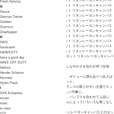
Fresh Service
G
Gauze
German Trainer
Goldwin
Gramicci
Graphpaper
H
HAIX
handvaerk
HARVESTY
HARVESTY(ハーベスティ)より、ロングキュロット リネンレーヨンキャンバ
have a good day
ス。
HAVE OFF DUTY
リネンのサラリとした風合いと、レーヨンのしなやかさを合わせ持つ生地
Helinox
感。
Hender Scheme
スカートのようなふんわりとしたシルエット、ボリューム感もありつ足さば
Honnete
きも楽に行え、軽い履き心地が特徴のキュロット。
Hydro Flask
ウエストは、後ろがゴムのイージー仕様、バランスの取りやすい丈感でスッ
I
キリとキレイなAラインシルエットが女性らしい印象に。
ICHI Antiquites
オンオフ着回しがきくシンプルなデザインで、パンプスを合わせて上品に、
ironari
スニーカーでカジュアルに、合わせるアイテムによっていろいろな着こなし
irose
をお楽しみいただけます。
is-ness
同素材のショートスリーブプルオーバー リネンレーヨンキャンバスとのセッ
ITTI