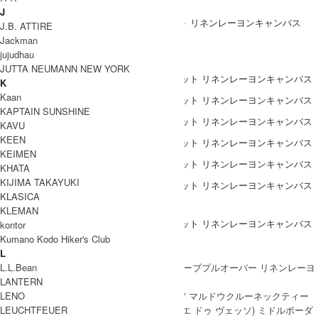
トアップ着用もおすすめです。
J
HARVESTY(ハーベスティ) ロングキュロット リネンレーヨンキャンバス
J.B. ATTIRE
Jackman
COODINATE
jujudhau
JUTTA NEUMANN NEW YORK
K
Kaan
KAPTAIN SUNSHINE
KAVU
KEEN
KEIMEN
KHATA
KIJIMA TAKAYUKI
KLASICA
DETAIL
KLEMAN
kontor
Kumano Kodo Hiker's Club
Coordinate Item
L
L.L.Bean
LANTERN
LENO
LEUCHTFEUER