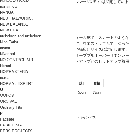
N.HOOLYWOOD
備えた長く愛用できる定番服をHARVESTY (ハーベスティ)は展開していま
nanamica
す。
NANGA
HARVESTY 取り扱い商品
NEUTRALWORKS.
MODEL
NEW BALANCE
(SIZE) 1 / 身長 162cm
NEW ERA
nicholson and nicholson
(VOICE) たっぷりのボリューム感で、スカートのような
Nine Tailor
シルエットがポイントです。ウエストはゴムで、ゆった
WOMEN
nisica
りとしたシルエットなので幅広いサイズに対応します。
NNormal
同シリーズのショートスリーブプルオーバーリネンレー
NO CONTROL AIR
ヨンキャンバスとのセットアップとのセットアップ着用
Nomat
もおすすめです。
NOR'EASTERLY
SIZE
norda
NORMAL EXPERT
サイズ
ウエスト
ワタリ幅
股上
股下
裾幅
O
68-76cm
61cm
38.5cm
55cm
63cm
1
OOFOS
INFORMATION
ORCIVAL
Ordinary Fits
HARVESTY (ハーベスティ)
ブランド名
P
ロングキュロット リネンレーヨンキャンバス
商品名
Pacsafe
PATAGONIA
A22004
型番
PERS PROJECTS