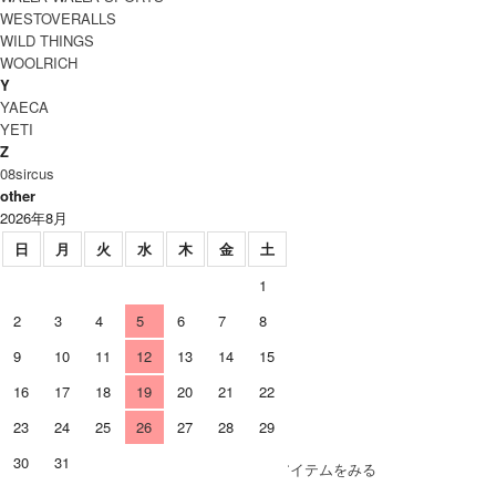
WESTOVERALLS
WILD THINGS
WOOLRICH
Y
YAECA
YETI
Z
08sircus
other
2026年8月
日
月
火
水
木
金
土
1
2
3
4
5
6
7
8
9
10
11
12
13
14
15
16
17
18
19
20
21
22
23
24
25
26
27
28
29
SOLD OUT
30
31
» もうすこしHARVESTY (ハーベスティ)のアイテムをみる