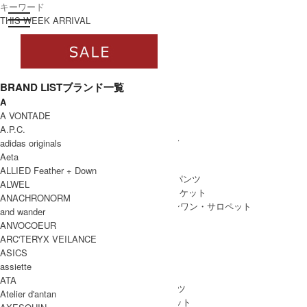
toggle navigation
ログイン
THIS WEEK ARRIVAL
BRAND LIST
ブランド一覧
A
すべて
A VONTADE
WOMEN
A.P.C.
WOMEN ALL ITEM
ONE PIECE
/ ワンピース
adidas originals
TOPS
/ トップス
Aeta
SKIRT
/ スカート
ALLIED Feather + Down
BOTTOMS
/ ボトムス・パンツ
ALWEL
OUTER
/ アウター・ジャケット
ANACHRONORM
ALL IN ONE
/ オールインワン・サロペット
and wander
ANVOCOEUR
ARC'TERYX VEILANCE
ASICS
MEN
assiette
MEN ALL ITEM
TOPS
/ トップス
ATA
BOTTOMS
/ ボトムス・パンツ
Atelier d'antan
OUTER
/ アウター・ジャケット