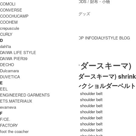
WALLET&GENERAL GOODS
/ 財布・小物
COMOLI
BELT
/ ベルト
CONVERSE
OTHER GOODS
/ その他グッズ
COOCHUCAMP
COOHEM
crepuscule
CURLY
BRAND一覧
SHOP INFO
DIALY
STYLE BLOG
D
BRAND一覧
dahl'ia
DAIWA LIFE STYLE
DAIWA PIER39
Hender Scheme (エンダースキーマ)
DECHO
Dulcamara
Hender Scheme (エンダースキーマ) shrink
DUVETICA
E
shoulder belt / シュリンクショルダーベルト
EEL
ENGINEERED GARMENTS
ETS.MATERIAUX
evameva
F
F/CE.
FACTORY
foot the coacher