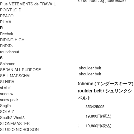
Black / As , Dark Brown / As , Natural / As , Black / Ag , Dark Brown /
Plus VETEMENTS de TRAVAIL
カラー
Ag , Natural / Ag
POLYPLOID
cow leather
素材
PPACO
PUMA
日本製
生産国
R
Reebok
洗濯表記
RIDING HIGH
裏地 / 透
RoToTo
け感
roundabout
ネコポス / メール便 利用不可
S
備考
Salomon
SEDAN ALL-PURPOSE
SEIL MARSCHALL
SI-HIRAI
Hender Scheme (エンダースキーマ)
si-si-si
shrink shoulder belt / シュリンクシ
sneeuw
ョルダーベルト
snow peak
Soglia
型番
353425005
SOLAIZ
定価
19,800円(税込)
South2 West8
STONEMASTER
販売価格
19,800円(税込)
STUDIO NICHOLSON