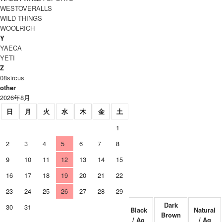
WESTOVERALLS
WILD THINGS
WOOLRICH
Y
YAECA
YETI
Z
08sircus
other
2026年8月
日
月
火
水
木
金
土
1
2
3
4
5
6
7
8
9
10
11
12
13
14
15
16
17
18
19
20
21
22
23
24
25
26
27
28
29
Dark
Dark
30
31
Black
Natural
Black
Natural
Brown
Brown
/ As
/ As
/ Ag
/ Ag