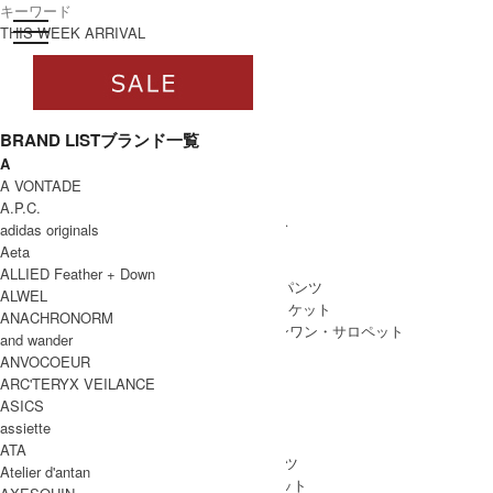
toggle navigation
ログイン
THIS WEEK ARRIVAL
BRAND LIST
ブランド一覧
A
すべて
A VONTADE
WOMEN
A.P.C.
WOMEN ALL ITEM
ONE PIECE
/ ワンピース
adidas originals
TOPS
/ トップス
Aeta
SKIRT
/ スカート
ALLIED Feather + Down
BOTTOMS
/ ボトムス・パンツ
ALWEL
OUTER
/ アウター・ジャケット
ANACHRONORM
ALL IN ONE
/ オールインワン・サロペット
and wander
ANVOCOEUR
ARC'TERYX VEILANCE
ASICS
MEN
assiette
MEN ALL ITEM
TOPS
/ トップス
ATA
BOTTOMS
/ ボトムス・パンツ
Atelier d'antan
OUTER
/ アウター・ジャケット