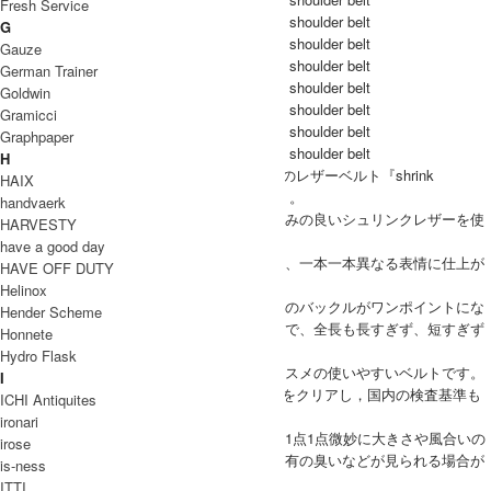
Fresh Service
G
Gauze
German Trainer
Goldwin
Gramicci
Graphpaper
H
Hender Scheme(エンダースキーマ)から人気のレザーベルト『shrink
HAIX
shoulder belt(シュリンクショルダーベルト)』。
handvaerk
表面上にワックス（ロウ）加工を施した馴染みの良いシュリンクレザーを使
HARVESTY
用。
have a good day
シボやワックス加工による色の濃淡によって、一本一本異なる表情に仕上が
HAVE OFF DUTY
っているのが特徴的。
Helinox
アンティークな雰囲気のシルバーとゴールドのバックルがワンポイントにな
Hender Scheme
ったシンプルなデザインは幅はミディアム幅で、全長も長すぎず、短すぎず
Honnete
で、男女問わず使いやすい1本です。
Hydro Flask
使う人を選ばないので、プレゼントにもオススメの使いやすいベルトです。
I
※こちらの商品はHender Schemeの品質基準をクリアし，国内の検査基準も
ICHI Antiquites
満たした商品でございます。
ironari
革本来の独特な風合いを活かしているため、1点1点微妙に大きさや風合いの
irose
異なり、色ムラや血筋、生前の傷、革製品特有の臭いなどが見られる場合が
is-ness
ございます。
ITTI