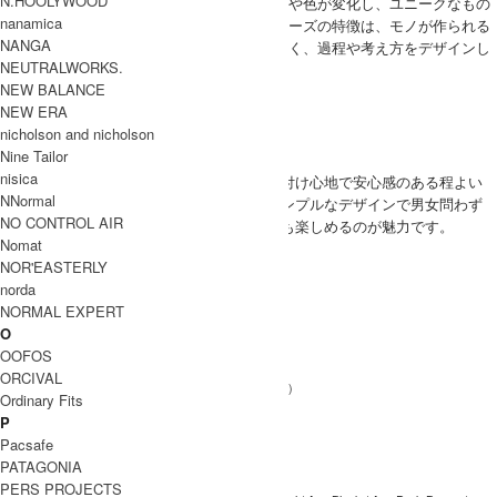
N.HOOLYWOOD
を用いていることから、シューズは徐々に形や色が変化し、ユニークなもの
nanamica
に仕上がっていく。エンダースキーマのシューズの特徴は、モノが作られる
NANGA
背景や工程にあり、表層的なデザインではなく、過程や考え方をデザインし
NEUTRALWORKS.
ています。
NEW BALANCE
Hender Scheme 取り扱い商品
NEW ERA
MODEL
nicholson and nicholson
(SIZE) One / 身長 176cm
Nine Tailor
nisica
(VOICE) しっかりとした付け心地で安心感のある程よい
MEN
NNormal
肉厚感のレザーです。シンプルなデザインで男女問わず
NO CONTROL AIR
合わせやすく、経年変化も楽しめるのが魅力です。
Nomat
SIZE
NOR'EASTERLY
サイズ
幅
長さ（バックル含まず）
norda
NORMAL EXPERT
3cm
106cm
One
O
INFORMATION
OOFOS
ORCIVAL
ブランド
Hender Scheme (エンダースキーマ)
Ordinary Fits
名
P
shrink shoulder belt
商品名
Pacsafe
PATAGONIA
li-rc-ssb
型番
PERS PROJECTS