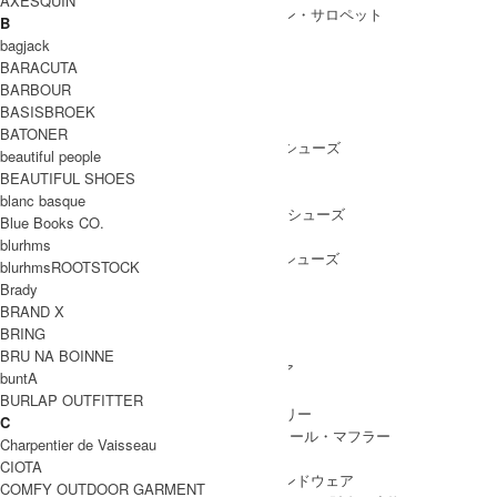
AXESQUIN
ALL IN ONE
/ オールインワン・サロペット
B
bagjack
BARACUTA
BARBOUR
SHOES
BASISBROEK
SHOES ALL ITEM
SNEAKERS
/ スニーカー
BATONER
DRESS SHOES
/ ドレスシューズ
beautiful people
BOOTS
/ ブーツ
BEAUTIFUL SHOES
PUMPS
/ パンプス
blanc basque
BALLET SHOES
/ バレエシューズ
Blue Books CO.
SANDALS
/ サンダル
blurhms
OTHER SHOES
/ その他シューズ
blurhmsROOTSTOCK
Brady
BRAND X
BRING
GOODS
BRU NA BOINNE
GOODS ALL ITEM
HAT
/ 帽子・ヘッドウェア
buntA
BAG
/ バッグ
BURLAP OUTFITTER
ACCESSARY
/ アクセサリー
C
STOLE&MUFFLER
/ ストール・マフラー
Charpentier de Vaisseau
LEG WEAR
/ 靴下
CIOTA
HAND WEAR
/ 手袋・ハンドウェア
COMFY OUTDOOR GARMENT