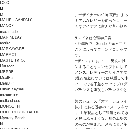
LOLO
M
Hender Scheme
M
Hender Scheme(エンダースキーマ)は2010年、デザイナーの柏崎 亮氏によっ
MALIBU SANDALS
て設立された日本のシューズブランド。プレミアムなレザーを使ったシュー
MANOF
ズの他、バッグや財布、名刺入れ、他にも様々なアイデアに富んだ革小物を
mao made
展開しています。
MARINEDAY
Hender Scheme(エンダースキーマ)というブランド名は心理学用言
marka
『GenderSchema(ジェンダースキーマ)』からの造語で、Genderの頭文字の
MARKAWARE
Ｇをアルファベット順に一つ超えたＨにすることによってブランドコンセプ
MARMOT
トの『ジェンダーを超える』を表現しています。
MASTER & Co.
また、社会的性差(gender)の分野に属する『デザイン』において、男女の性
Matador
差にとらわれずgenderを超えて自由にデザインすることをコンセプトにして
MERRELL
おり、そのため、すべてのデザインにおいてメンズ、レディースサイズで展
MexiPa
開。 一方、骨格の差や肉の付き方などの生理的性差については尊重して木
MidiUmi
型やカットの深さなどにおいて、メンズレディースで若干差をつけてプロダ
Milton Keynes
クトしています。また、モードとクラフトのバランスを重視しバランスのと
mizuiro ind
れたモノをデザインしているのも特徴です。
molle shoes
特に人気スニーカーをオマージュしたヌメ革製のシューズ「オマージュライ
MONOLITH
ン」が人気で、このオマージュラインは、“頭の中にある既存のイメージをつ
MOUT RECON TAILOR
かって遊ぶ”という実験的な試みからスタート。工業製品として製造されてき
Mystery Ranch
たスニーカーを、あえて浅草の家内制手工業と呼ばれるような、町の工場の
N
人達が作り、全く同じデザインでも、異なるのものが生まれ、さらにヌメ革