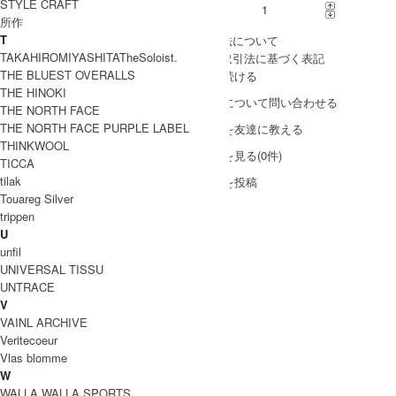
STYLE CRAFT
購入数
所作
T
» 採寸方法について
TAKAHIROMIYASHITATheSoloist.
» 特定商取引法に基づく表記
THE BLUEST OVERALLS
買い物を続ける
THE HINOKI
この商品について問い合わせる
THE NORTH FACE
THE NORTH FACE PURPLE LABEL
この商品を友達に教える
THINKWOOL
レビューを見る(0件)
TICCA
tilak
レビューを投稿
Touareg Silver
trippen
U
unfil
UNIVERSAL TISSU
UNTRACE
V
VAINL ARCHIVE
Veritecoeur
Vlas blomme
W
WALLA WALLA SPORTS