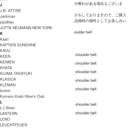
また製造時にやむをえず発生する細かなキズや擦れがある場合もございま
J
す。
J.B. ATTIRE
上記につきましては良品との理解の上、ご紹介をしておりますので、ご購入
Jackman
の際は、予めご了承をいただきまして、革製品独特の個性としてお楽しみい
jujudhau
ただけますと幸いです。
JUTTA NEUMANN NEW YORK
Hender Scheme(エンダースキーマ) shrink shoulder belt
K
Kaan
COODINATE
KAPTAIN SUNSHINE
KAVU
KEEN
KEIMEN
KHATA
KIJIMA TAKAYUKI
KLASICA
KLEMAN
kontor
Kumano Kodo Hiker's Club
DETAIL
L
L.L.Bean
LANTERN
LENO
ブランド紹介
LEUCHTFEUER