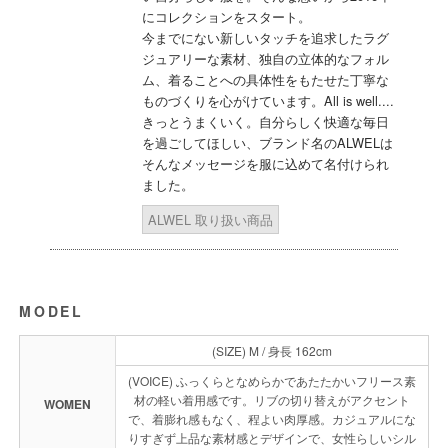
にコレクションをスタート。
今までにない新しいタッチを追求したラグ
ジュアリーな素材、独自の立体的なフォル
ム、着ることへの具体性をもたせた丁寧な
ものづくりを心がけています。All is well....
きっとうまくいく。自分らしく快適な毎日
を過ごしてほしい、ブランド名のALWELは
そんなメッセージを服に込めて名付けられ
ました。
ALWEL 取り扱い商品
MODEL
(SIZE) M / 身長 162cm
(VOICE) ふっくらとなめらかであたたかいフリース素
材の軽い着用感です。リブの切り替えがアクセント
WOMEN
で、着膨れ感もなく、程よい肉厚感。カジュアルにな
りすぎず上品な素材感とデザインで、女性らしいシル