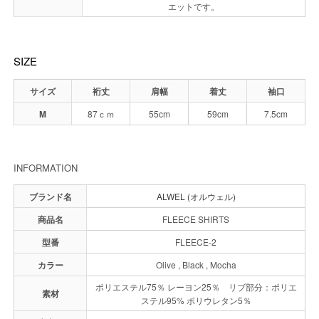
エットです。
SIZE
サイズ
裄丈
肩幅
着丈
袖口
M
87ｃｍ
55cm
59cm
7.5cm
INFORMATION
ブランド名
ALWEL (オルウェル)
商品名
FLEECE SHIRTS
型番
FLEECE-2
カラー
Olive , Black , Mocha
ポリエステル75％ レーヨン25％ リブ部分：ポリエ
素材
ステル95% ポリウレタン5％