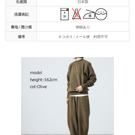
生産国
日本製
洗濯表記
裏地 / 透け感
伸縮あり
備考
ネコポス / メール便 利用不可