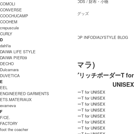
WALLET&GENERAL GOODS
/ 財布・小物
COMOLI
BELT
/ ベルト
CONVERSE
OTHER GOODS
/ その他グッズ
COOCHUCAMP
COOHEM
crepuscule
CURLY
BRAND一覧
SHOP INFO
DIALY
STYLE BLOG
D
BRAND一覧
dahl'ia
DAIWA LIFE STYLE
DAIWA PIER39
Dulcamara (ドゥルカマラ)
DECHO
Dulcamara
Dulcamara (ドゥルカマラ) グリッチボーダーT for
DUVETICA
E
UNISEX
EEL
ENGINEERED GARMENTS
ETS.MATERIAUX
evameva
F
F/CE.
FACTORY
foot the coacher