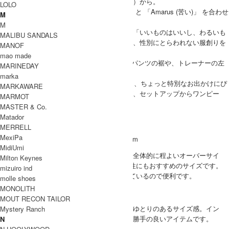
「インストラ・ドゥルカマラ」（甘く苦い島）から。
LOLO
Dulcamara とはラテン語で 「Dulcis (甘い)」 と 「Amarus (苦い)」 を合わせ
M
た造語です。
M
女性も男性も、子供も大人も、高級もボロも「いいものはいいし、わるいも
MALIBU SANDALS
のはわるい」常にそういう意識だけは曲げず、性別にとらわれない服創りを
MANOF
表現しています。
mao made
Dulcamaraではお馴染みの小さなポケットがパンツの裾や、トレーナーの左
MARINEDAY
後ろ裾に施され、アクセントに。
marka
定番で人気のYOSOIKIシリーズは、よそいき、ちょっと特別なお出かけにぴ
MARKAWARE
ったりの、独特な雰囲気が素敵なアイテムが、セットアップからワンピー
MARMOT
ス、バッグ、ベルトまで揃っています。
MASTER & Co.
Dulcamara 取り扱い商品
Matador
MODEL
MERRELL
MexiPa
(SIZE) SIZE0 / 身長 162cm
MidiUmi
(VOICE) サイズ0を着用。全体的に程よいオーバーサイ
WOMEN
Milton Keynes
ズシルエット、小柄な男性にもおすすめのサイズです。
mizuiro ind
サイドにポケットがついているので便利です。
molle shoes
MONOLITH
(SIZE) 1 / 身長 176cm
MOUT RECON TAILOR
MEN
(VOICE) サイズ1着用で、ゆとりのあるサイズ感。イン
Mystery Ranch
でも1枚でも様になる使い勝手の良いアイテムです。
N