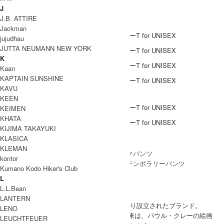
J
COODINATE
J.B. ATTIRE
Jackman
jujudhau
JUTTA NEUMANN NEW YORK
K
Kaan
KAPTAIN SUNSHINE
KAVU
DETAIL
KEEN
KEIMEN
KHATA
KIJIMA TAKAYUKI
KLASICA
Coordinate Item
KLEMAN
kontor
Kumano Kodo Hiker's Club
ブランド紹介
L
L.L.Bean
Dulcamara
LANTERN
デザイナー、與田尚子（ヨダショウコ）により設立されたブランド。
LENO
Dulcamara (ドゥルカマラ)のブランド名の由来は、パウル・クレーの絵画
LEUCHTFEUER