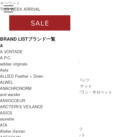
toggle navigation
ログイン
THIS WEEK ARRIVAL
BRAND LIST
ブランド一覧
A
すべて
A VONTADE
WOMEN
A.P.C.
WOMEN ALL ITEM
ONE PIECE
/ ワンピース
adidas originals
TOPS
/ トップス
Aeta
SKIRT
/ スカート
ALLIED Feather + Down
BOTTOMS
/ ボトムス・パンツ
ALWEL
OUTER
/ アウター・ジャケット
ANACHRONORM
ALL IN ONE
/ オールインワン・サロペット
and wander
ANVOCOEUR
ARC'TERYX VEILANCE
ASICS
MEN
assiette
MEN ALL ITEM
TOPS
/ トップス
ATA
BOTTOMS
/ ボトムス・パンツ
Atelier d'antan
OUTER
/ アウター・ジャケット