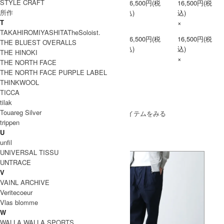
STYLE CRAFT
16,500円(税
16,500円(税
所作
S0
込)
込)
T
×
×
TAKAHIROMIYASHITATheSoloist.
16,500円(税
16,500円(税
THE BLUEST OVERALLS
1
込)
込)
THE HINOKI
×
×
THE NORTH FACE
THE NORTH FACE PURPLE LABEL
THINKWOOL
TICCA
SOLD OUT
tilak
Touareg Silver
» もうすこしDulcamara (ドゥルカマラ)のアイテムをみる
trippen
U
unfil
UNIVERSAL TISSU
UNTRACE
V
VAINL ARCHIVE
Veritecoeur
Vlas blomme
W
WALLA WALLA SPORTS