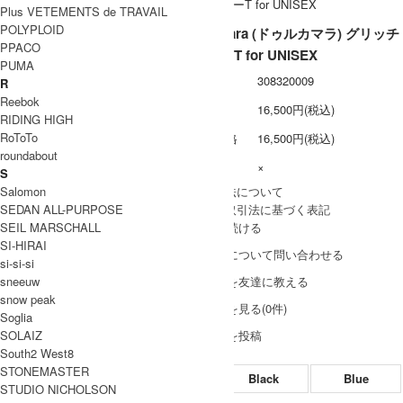
Plus VETEMENTS de TRAVAIL
POLYPLOID
Dulcamara (ドゥルカマラ) グリッチ
PPACO
ボーダーT for UNISEX
PUMA
型番
308320009
R
Reebok
定価
16,500円(税込)
RIDING HIGH
RoToTo
販売価格
16,500円(税込)
roundabout
在庫数
×
S
Salomon
» 採寸方法について
SEDAN ALL-PURPOSE
» 特定商取引法に基づく表記
SEIL MARSCHALL
買い物を続ける
SI-HIRAI
この商品について問い合わせる
si-si-si
sneeuw
この商品を友達に教える
snow peak
レビューを見る(0件)
Soglia
SOLAIZ
レビューを投稿
South2 West8
STONEMASTER
Black
Blue
STUDIO NICHOLSON