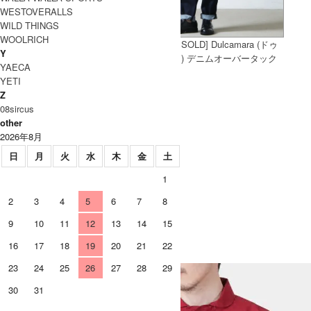
WESTOVERALLS
WILD THINGS
WOOLRICH
[THANK SOLD] Dulcamara (ドゥ
[THANK SOLD] Dulcamara (ドゥ
Y
ルカマラ) よそいきタックワイド
ルカマラ) デニムオーバータック
YAECA
PT
PT-B
YETI
Z
08sircus
other
2026年8月
日
月
火
水
木
金
土
1
2
3
4
5
6
7
8
9
10
11
12
13
14
15
[THANK SOLD] marka (マーカ)
CREW NECK / クルーネック
16
17
18
19
20
21
22
23
24
25
26
27
28
29
30
31