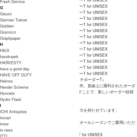
Fresh Service
G
Gauze
German Trainer
Goldwin
Gramicci
Graphpaper
H
HAIX
handvaerk
HARVESTY
have a good day
HAVE OFF DUTY
Dulcamara（ドゥルカマラ） より、『グリッチボーダーT』
Helinox
同ブランド初となるボーダーカットソーの本作。直線上に羅列されたボーダ
Hender Scheme
ーラインをグリッチ(意図的な不具合)を起こすことで、新しいボーダー紋様
Honnete
に仕上がっています。
Hydro Flask
ゆったりとしたシルエットが魅力的。
I
サイドにはスラッシュポケットを配置し収納力を持たせています。
ICHI Antiquites
ユニセックスでお使いいただけます。
ironari
使い勝手が良く一枚着からインナー使いまでオールシーズンでご愛用いただ
irose
けるアイテムです。
is-ness
Dulcamara(ドゥルカマラ) グリッチボーダーT for UNISEX
ITTI