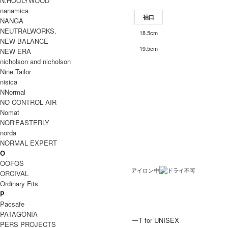
N.HOOLYWOOD
SIZE
nanamica
サイズ
肩幅
身幅
袖丈
着丈
袖口
NANGA
NEUTRALWORKS.
60.5cm
63cm
20cm
68cm
18.5cm
S0
NEW BALANCE
63cm
68cm
21cm
70cm
19.5cm
1
NEW ERA
nicholson and nicholson
INFORMATION
Nine Tailor
Dulcamara (ドゥルカマラ)
ブランド名
nisica
NNormal
グリッチボーダーT for UNISEX
商品名
NO CONTROL AIR
D124-T1079
型番
Nomat
NOR'EASTERLY
Black , Blue
カラー
norda
綿100％
素材
NORMAL EXPERT
O
日本製
生産国
OOFOS
洗濯表記
ORCIVAL
Ordinary Fits
伸縮あり
裏地 / 透け感
P
ネコポス / メール便 利用不可
備考
Pacsafe
PATAGONIA
PERS PROJECTS