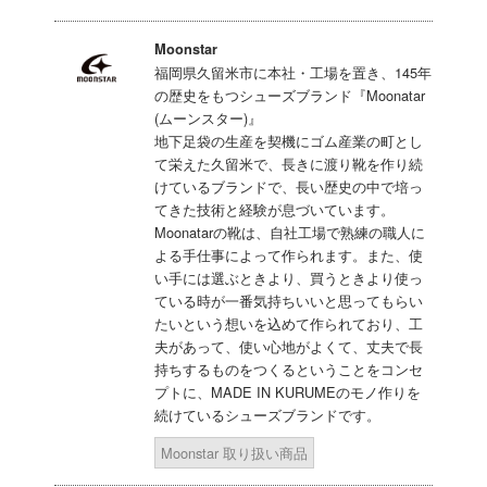
Moonstar
福岡県久留米市に本社・工場を置き、145年
の歴史をもつシューズブランド『Moonatar
(ムーンスター)』
地下足袋の生産を契機にゴム産業の町とし
て栄えた久留米で、長きに渡り靴を作り続
けているブランドで、長い歴史の中で培っ
てきた技術と経験が息づいています。
Moonatarの靴は、自社工場で熟練の職人に
よる手仕事によって作られます。また、使
い手には選ぶときより、買うときより使っ
ている時が一番気持ちいいと思ってもらい
たいという想いを込めて作られており、工
夫があって、使い心地がよくて、丈夫で長
持ちするものをつくるということをコンセ
プトに、MADE IN KURUMEのモノ作りを
続けているシューズブランドです。
Moonstar 取り扱い商品