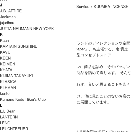
J
J.B. ATTIRE
Jackman
jujudhau
ブランド紹介
JUTTA NEUMANN NEW YORK
K
Fresh Service
Kaan
クリエイティブディレクターとして数々のブランドのディレクションや空間
KAPTAIN SUNSHINE
デザインを手がけ、自身のブランド「Graphpaper」、も主催する、南 貴之
KAVU
が、架空の運送会社をイメージしたモバイル型コンセプトストア
KEEN
FreshService(フレッシュサービス)。
KEIMEN
FreshServiceという架空の運送会社がパッキンに商品を詰め、そのパッキン
KHATA
を什器にお店を作り、お店が終わったらまた商品を詰めて送り返す。 そんな
KIJIMA TAKAYUKI
ことをイメージして考え出されました。
KLASICA
決まった場所や決められたコンセプトに縛られず、良いと思えるコトを皆さ
KLEMAN
まに新鮮なうちにお届けする。
kontor
独自にモバイル型コンセプトストアと定義づけ、他に見たことのないお店の
Kumano Kodo Hiker's Club
スタイルで、衣食住にまつわることをベースに展開しています。
L
Fresh Service 取り扱い商品
L.L.Bean
MODEL
LANTERN
(SIZE) OS / 身長 176cm
LENO
LEUCHTFEUER
MEN
(VOICE) とってもいい香りで男女問わず好んでいただけ