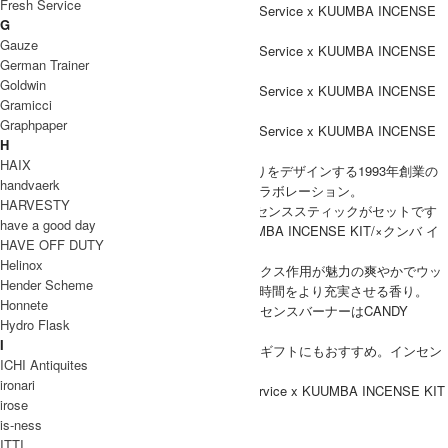
Fresh Service
G
Gauze
German Trainer
Goldwin
Gramicci
Graphpaper
H
HAIX
FreshService(フレッシュサービス)より、香りをデザインする1993年創業の
handvaerk
インセンスブランドKUUMBA(クンバ)とのコラボレーション。
HARVESTY
こちらは、インセンス缶(スタンド)と、インセンススティックがセットです
have a good day
ぐにお使いいただける『FreshService×KUUMBA INCENSE KIT/×クンバ イ
HAVE OFF DUTY
ンセンスキット』
Helinox
深い森の中で森林浴をしているようなリラックス作用が魅力の爽やかでウッ
Hender Scheme
ディな香り”HIBA”は、日常のなんて事のない時間をより充実させる香り。
Honnete
ペイント缶を模したインダストリアルなインセンスバーナーはCANDY
Hydro Flask
DESIGN ＆ WORKSの製作です。
I
置いているだけでもお洒落、ボックス入りでギフトにもおすすめ。インセン
ICHI Antiquites
ススティックは15本入りです。
ironari
Fresh Service(フレッシュサービス) FreshService x KUUMBA INCENSE KIT
irose
is-ness
COODINATE
ITTI