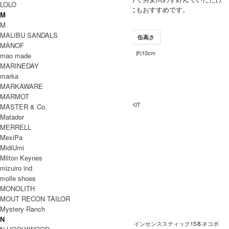
LOLO
そうな香りです。ギフトにもおすすめです。
M
SIZE
M
MALIBU SANDALS
サイズ
インセンススティック
缶直径
缶高さ
MANOF
15本
約7.5cm
約10cm
ONE
mao made
MARINEDAY
INFORMATION
marka
ブランド
Fresh Service (フレッシュサービス)
MARKAWARE
名
MARMOT
FreshService x KUUMBA INCENSE KIT
商品名
MASTER & Co.
Matador
FSP251-99076
型番
MERRELL
HIBA
MexiPa
カラー
MidiUmi
木粉・竹・香料
素材
Milton Keynes
mizuiro ind
日本製
生産国
molle shoes
洗濯表記
MONOLITH
MOUT RECON TAILOR
裏地 / 透
Mystery Ranch
け感
N
※内容物：インセンス缶、スタンド、インセンススティック15本ネコポ
備考