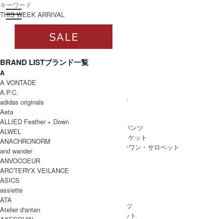
toggle navigation
ログイン
THIS WEEK ARRIVAL
BRAND LIST
ブランド一覧
A
すべて
A VONTADE
WOMEN
A.P.C.
WOMEN ALL ITEM
ONE PIECE
/ ワンピース
adidas originals
TOPS
/ トップス
Aeta
SKIRT
/ スカート
ALLIED Feather + Down
BOTTOMS
/ ボトムス・パンツ
ALWEL
OUTER
/ アウター・ジャケット
ANACHRONORM
ALL IN ONE
/ オールインワン・サロペット
and wander
ANVOCOEUR
ARC'TERYX VEILANCE
ASICS
MEN
assiette
MEN ALL ITEM
TOPS
/ トップス
ATA
BOTTOMS
/ ボトムス・パンツ
Atelier d'antan
OUTER
/ アウター・ジャケット