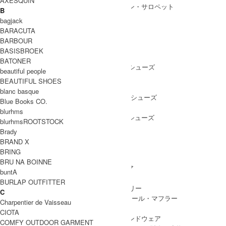
AXESQUIN
ALL IN ONE
/ オールインワン・サロペット
B
bagjack
BARACUTA
BARBOUR
SHOES
BASISBROEK
SHOES ALL ITEM
SNEAKERS
/ スニーカー
BATONER
DRESS SHOES
/ ドレスシューズ
beautiful people
BOOTS
/ ブーツ
BEAUTIFUL SHOES
PUMPS
/ パンプス
blanc basque
BALLET SHOES
/ バレエシューズ
Blue Books CO.
SANDALS
/ サンダル
blurhms
OTHER SHOES
/ その他シューズ
blurhmsROOTSTOCK
Brady
BRAND X
BRING
GOODS
BRU NA BOINNE
GOODS ALL ITEM
HAT
/ 帽子・ヘッドウェア
buntA
BAG
/ バッグ
BURLAP OUTFITTER
ACCESSARY
/ アクセサリー
C
STOLE&MUFFLER
/ ストール・マフラー
Charpentier de Vaisseau
LEG WEAR
/ 靴下
CIOTA
HAND WEAR
/ 手袋・ハンドウェア
COMFY OUTDOOR GARMENT