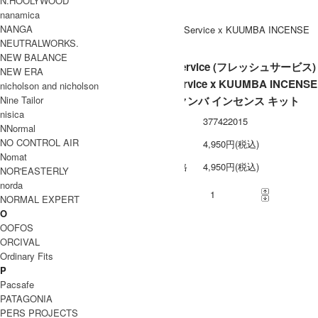
N.HOOLYWOOD
ス / メール便 利用不可
nanamica
NANGA
NEUTRALWORKS.
NEW BALANCE
Fresh Service (フレッシュサービス)
NEW ERA
FreshService x KUUMBA INCENSE
nicholson and nicholson
Nine Tailor
KIT / × クンバ インセンス キット
nisica
型番
377422015
NNormal
NO CONTROL AIR
定価
4,950円(税込)
Nomat
販売価格
4,950円(税込)
NOR'EASTERLY
norda
購入数
NORMAL EXPERT
O
» 採寸方法について
OOFOS
» 特定商取引法に基づく表記
ORCIVAL
買い物を続ける
Ordinary Fits
この商品について問い合わせる
P
Pacsafe
この商品を友達に教える
PATAGONIA
レビューを見る(0件)
PERS PROJECTS