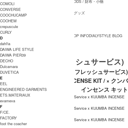
WALLET&GENERAL GOODS
/ 財布・小物
COMOLI
BELT
/ ベルト
CONVERSE
OTHER GOODS
/ その他グッズ
COOCHUCAMP
COOHEM
crepuscule
CURLY
BRAND一覧
SHOP INFO
DIALY
STYLE BLOG
D
BRAND一覧
dahl'ia
DAIWA LIFE STYLE
DAIWA PIER39
Fresh Service (フレッシュサービス)
DECHO
Dulcamara
Fresh Service (フレッシュサービス)
DUVETICA
E
FreshService x KUUMBA INCENSE KIT / × クンバ
EEL
インセンス キット
ENGINEERED GARMENTS
ETS.MATERIAUX
evameva
F
F/CE.
FACTORY
foot the coacher