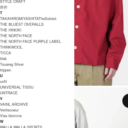
STYLE CRAFT
所作
T
TAKAHIROMIYASHITATheSoloist.
THE BLUEST OVERALLS
THE HINOKI
THE NORTH FACE
THE NORTH FACE PURPLE LABEL
THINKWOOL
TICCA
tilak
Touareg Silver
trippen
U
unfil
UNIVERSAL TISSU
UNTRACE
V
VAINL ARCHIVE
Veritecoeur
Vlas blomme
W
WALLA WALLA SPORTS