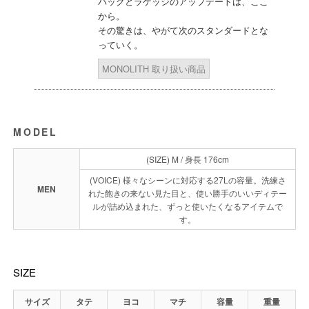
バッグとラゲッジのアップデートは、ここ
から。
その驚きは、やがて次のスタンダードとな
っていく。
MONOLITH 取り扱い商品
MODEL
(SIZE) M / 身長 176cm
(VOICE) 様々なシーンに対応する27Lの容量。洗練さ
MEN
れた飽きの来ない見た目と、使い勝手のいいディテー
ルが詰め込まれた、ずっと使いたくなるアイテムで
す。
SIZE
サイズ
タテ
ヨコ
マチ
容量
重量