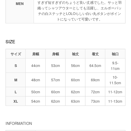
すぎず短すぎずのちょうど良い丈感でした。サッと羽
MEN
織ってシャツアウターとしても活躍し、エルボーパッ
チの白ステッチとLOLOらしい白い丸ボタンがポイン
トになっていて可愛いです。
SIZE
サイズ
肩幅
身幅
袖丈
着丈
袖口
9.5-
S
44cm
53cm
56cm
64.5cm
11cm
10-
M
48cm
57cm
60cm
69cm
11.5cm
L
50cm
60cm
62cm
72cm
11-12cm
XL
54cm
62cm
63cm
73cm
11-13cm
INFORMATION