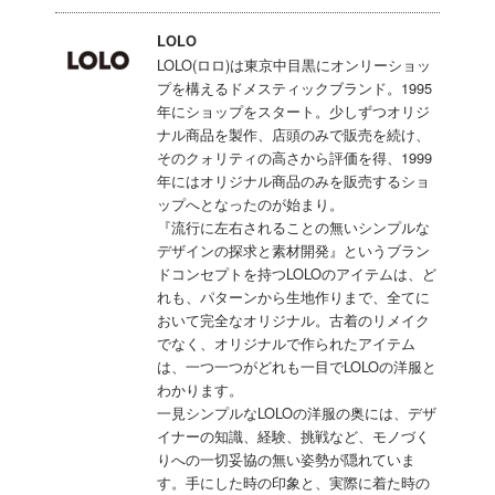
LOLO
LOLO(ロロ)は東京中目黒にオンリーショッ
プを構えるドメスティックブランド。1995
年にショップをスタート。少しずつオリジ
ナル商品を製作、店頭のみで販売を続け、
そのクォリティの高さから評価を得、1999
年にはオリジナル商品のみを販売するショ
ップへとなったのが始まり。
『流行に左右されることの無いシンプルな
デザインの探求と素材開発』というブラン
ドコンセプトを持つLOLOのアイテムは、ど
れも、パターンから生地作りまで、全てに
おいて完全なオリジナル。古着のリメイク
でなく、オリジナルで作られたアイテム
は、一つ一つがどれも一目でLOLOの洋服と
わかります。
一見シンプルなLOLOの洋服の奥には、デザ
イナーの知識、経験、挑戦など、モノづく
りへの一切妥協の無い姿勢が隠れていま
す。手にした時の印象と、実際に着た時の