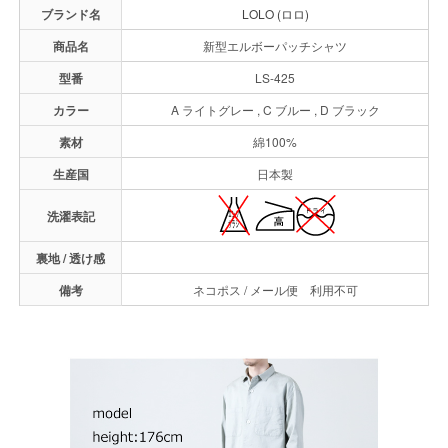
ブランド名
LOLO (ロロ)
商品名
新型エルボーパッチシャツ
型番
LS-425
カラー
A ライトグレー , C ブルー , D ブラック
素材
綿100%
生産国
日本製
洗濯表記
裏地 / 透け感
備考
ネコポス / メール便 利用不可