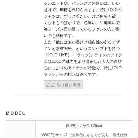
シルエットや、バランスとの違いは、いい
意味で、期待を裏切られます。特にLOLOの
シャツは、ずっと着たい、けど何枚も欲し
くなるものばかりで、色違い、生地違いで
毎シーズン買い足しているファンの方が多
いのも納得です。
また『他には無い遊びと独自性のあるデザ
インと素材開発』というコンセプトを持つ
『LOLO LIKE(ロロライク)』ラインのアイテ
ムはLOLOの魅力をより凝縮した大人の遊び
心たっぷりのアイテムが特徴で、特にLOLO
ファンからの指示は絶大です。
LOLO 取り扱い商品
MODEL
(SIZE) L / 身長 176cm
(VOICE) サイズLで全体的にゆとりがあり、着丈は長