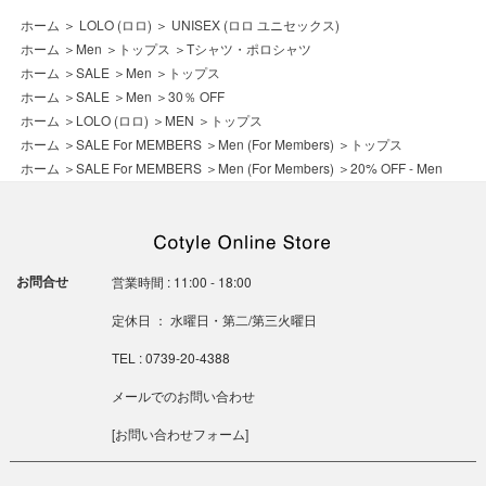
ホーム
＞
LOLO (ロロ)
＞
UNISEX (ロロ ユニセックス)
ホーム
＞
Men
＞
トップス
＞
Tシャツ・ポロシャツ
ホーム
＞
SALE
＞
Men
＞
トップス
ホーム
＞
SALE
＞
Men
＞
30％ OFF
ホーム
＞
LOLO (ロロ)
＞
MEN
＞
トップス
ホーム
＞
SALE For MEMBERS
＞
Men (For Members)
＞
トップス
ホーム
＞
SALE For MEMBERS
＞
Men (For Members)
＞
20% OFF - Men
お問合せ
営業時間 : 11:00 - 18:00
定休日 ： 水曜日・第二/第三火曜日
TEL : 0739-20-4388
メールでのお問い合わせ
[
お問い合わせフォーム
]