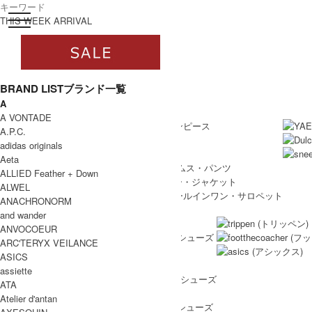
toggle navigation
ログイン
THIS WEEK ARRIVAL
BRAND LIST
ブランド一覧
A
すべて
WOMEN
A VONTADE
WOMEN ALL ITEM
ONE PIECE
/ ワンピース
A.P.C.
TOPS
/ トップス
adidas originals
SKIRT
/ スカート
Aeta
BOTTOMS
/ ボトムス・パンツ
ALLIED Feather + Down
OUTER
/ アウター・ジャケット
ALWEL
ALL IN ONE
/ オールインワン・サロペット
ANACHRONORM
SHOES
and wander
SHOES ALL ITEM
SNEAKERS
/ スニーカー
ANVOCOEUR
DRESS SHOES
/ ドレスシューズ
ARC'TERYX VEILANCE
BOOTS
/ ブーツ
ASICS
PUMPS
/ パンプス
assiette
BALLET SHOES
/ バレエシューズ
ATA
SANDALS
/ サンダル
Atelier d'antan
OTHER SHOES
/ その他シューズ