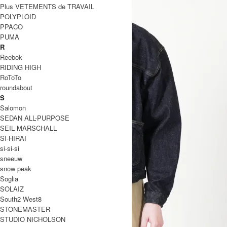
Plus VETEMENTS de TRAVAIL
POLYPLOID
PPACO
PUMA
R
Reebok
RIDING HIGH
RoToTo
roundabout
S
Salomon
SEDAN ALL-PURPOSE
SEIL MARSCHALL
SI-HIRAI
si-si-si
sneeuw
snow peak
Soglia
SOLAIZ
South2 West8
STONEMASTER
STUDIO NICHOLSON