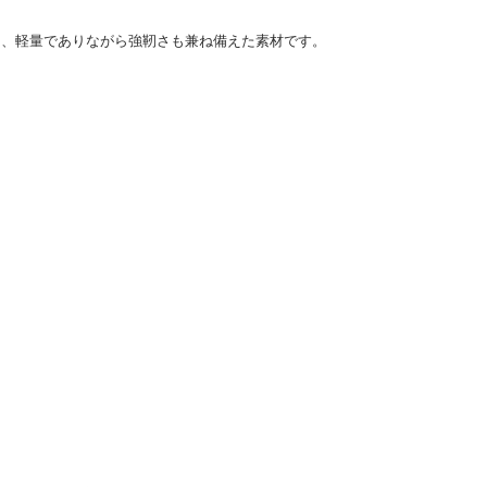
ち、軽量でありながら強靭さも兼ね備えた素材です。