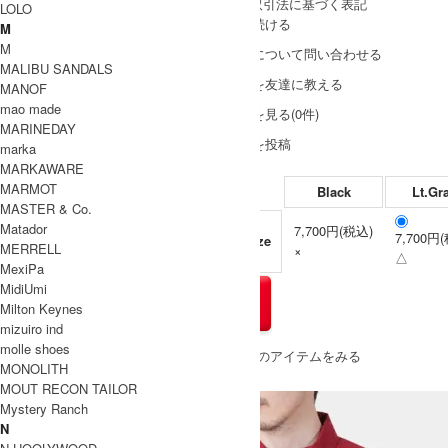
» 特定商取引法に基づく表記
LOLO
買い物を続ける
M
M
この商品について問い合わせる
MALIBU SANDALS
この商品を友達に教える
MANOF
mao made
レビューを見る(0件)
MARINEDAY
レビューを投稿
marka
MARKAWARE
MARMOT
Black
Lt.Gr
MASTER & Co.
Matador
7,700円(税込)
7,700円
Free Size
MERRELL
×
△
MexiPa
MidiUmi
Milton Keynes
mizuiro ind
molle shoes
» もうすこしDAIWA PIER39 (ダイワピア39)のアイテムをみる
MONOLITH
MOUT RECON TAILOR
Mystery Ranch
N