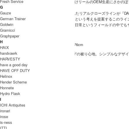
Fresh Service
DAIWA(ダイワ)の始まりは、1958年、海外向けリールのOEM生産にさか
G
づけています。
Gauze
そのDAIWAより、釣りという趣向から生まれたリアルクローズラインが『DAIW
German Trainer
「大自然と都市をシームレスに繋ぐ架け橋」という考えを提案するこのライ
Goldwin
ングシーンでの経験の中に見出した発想を、日常というフィールドの中でも
Gramicci
DAIWA PIER39 取り扱い商品
Graphpaper
MODEL
H
(SIZE) Free Size / 身長 176cm
HAIX
MEN
handvaerk
(VOICE) 深すぎず浅すぎずの被り心地。シンプルな
HARVESTY
アイテムです。
have a good day
SIZE
HAVE OFF DUTY
サイズ
頭周
ツバ
Helinox
Hender Scheme
59cm
7cm
Free Size
Honnete
INFORMATION
Hydro Flask
I
DAIWA PIER39 (ダイワピア39)
ブランド名
ICHI Antiquites
TECH PERTEX 6PANEL CAP
商品名
ironari
irose
BC-71026
型番
is-ness
Black , Lt.Gray
カラー
ITTI