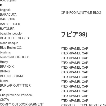
AXESQUIN
B
bagjack
BRAND一覧
SHOP INFO
DIALY
STYLE BLOG
BARACUTA
BRAND一覧
BARBOUR
BASISBROEK
BATONER
DAIWA PIER39 (ダイワピア39)
beautiful people
BEAUTIFUL SHOES
blanc basque
Blue Books CO.
blurhms
blurhmsROOTSTOCK
Brady
BRAND X
BRING
BRU NA BOINNE
buntA
BURLAP OUTFITTER
C
Charpentier de Vaisseau
CIOTA
COMFY OUTDOOR GARMENT
DAIWA PIER39(ダイワピア39) 26SS COLLECTIONより『TECH PERT