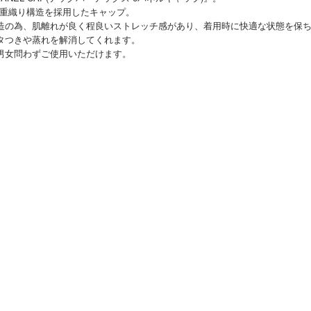
X独自の二重織り構造を採用したキャップ。
造の為、肌離れが良く程良いストレッチ感があり、着用時に快適な状態を保
タつきや蒸れを解消してくれます。
男女問わずご使用いただけます。