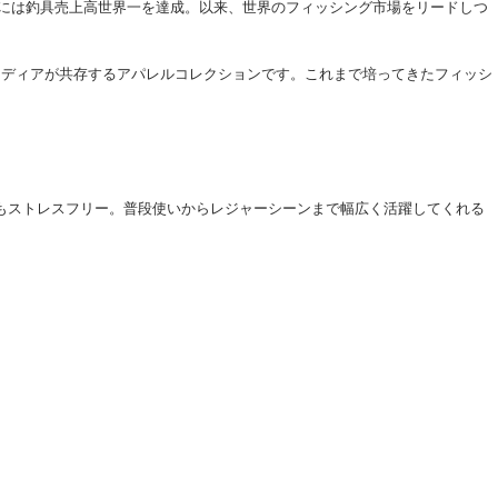
977年には釣具売上高世界一を達成。以来、世界のフィッシング市場をリードしつ
イディアが共存するアパレルコレクションです。これまで培ってきたフィッシ
用もストレスフリー。普段使いからレジャーシーンまで幅広く活躍してくれる