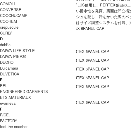
COMOLI
PERTEX EQUILIBRIUM MADE FROM NETPLUS使用し、PERTE
CONVERSE
表面には耐久撥水加工を付与している為、高い撥水性を発揮。裏面は凹凸構
COOCHUCAMP
シンプルな６ポケットキャップ。裏地にメッシュを配し、汗をかいた際のベ
COOHEM
ベーシックに見えながらも機能的で、背面にはサイズ調整システムを付属、
crepuscule
DAIWA PIER39(ダイワピア39) TECH PERTEX 6PANEL CAP
CURLY
COODINATE
D
dahl'ia
DAIWA LIFE STYLE
DAIWA PIER39
DECHO
Dulcamara
DUVETICA
E
EEL
ENGINEERED GARMENTS
DETAIL
ETS.MATERIAUX
evameva
F
ブランド紹介
F/CE.
FACTORY
foot the coacher
DAIWA PIER39