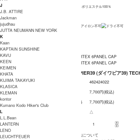
J
本体：ナイロン100％ 裏生地：ポリエステル100％
素材
J.B. ATTIRE
インドネシア製
生産国
Jackman
jujudhau
洗濯表記
JUTTA NEUMANN NEW YORK
裏地あり
裏地 / 透け感
K
Kaan
メール便 利用可
備考
KAPTAIN SUNSHINE
KAVU
KEEN
KEIMEN
DAIWA PIER39 (ダイワピア39) T
KHATA
KIJIMA TAKAYUKI
型番
462424022
KLASICA
定価
7,700円(税込)
KLEMAN
kontor
販売価格
7,700円(税込)
Kumano Kodo Hiker's Club
L
在庫数
△
L.L.Bean
LANTERN
購入数
LENO
» 採寸方法について
LEUCHTFEUER