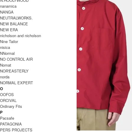
N.HOOLYWOOD
nanamica
NANGA
NEUTRALWORKS.
NEW BALANCE
NEW ERA
nicholson and nicholson
Nine Tailor
nisica
NNormal
NO CONTROL AIR
Nomat
NOR'EASTERLY
norda
NORMAL EXPERT
O
OOFOS
ORCIVAL
Ordinary Fits
P
Pacsafe
PATAGONIA
PERS PROJECTS