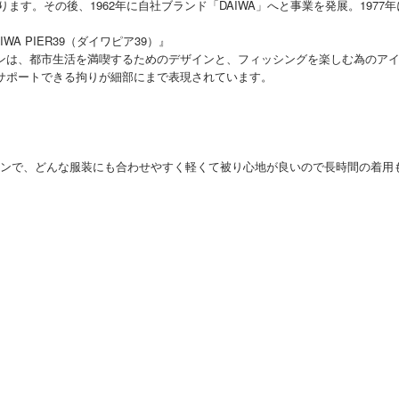
のぼります。その後、1962年に自社ブランド「DAIWA」へと事業を発展。1
A PIER39（ダイワピア39）』
ンは、都市生活を満喫するためのデザインと、フィッシングを楽しむ為のア
サポートできる拘りが細部にまで表現されています。
デザインで、どんな服装にも合わせやすく軽くて被り心地が良いので長時間の着