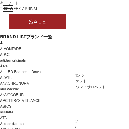
toggle navigation
ログイン
THIS WEEK ARRIVAL
BRAND LIST
ブランド一覧
A
すべて
A VONTADE
WOMEN
A.P.C.
WOMEN ALL ITEM
ONE PIECE
/ ワンピース
adidas originals
TOPS
/ トップス
Aeta
SKIRT
/ スカート
ALLIED Feather + Down
BOTTOMS
/ ボトムス・パンツ
ALWEL
OUTER
/ アウター・ジャケット
ANACHRONORM
ALL IN ONE
/ オールインワン・サロペット
and wander
ANVOCOEUR
ARC'TERYX VEILANCE
ASICS
MEN
assiette
MEN ALL ITEM
TOPS
/ トップス
ATA
BOTTOMS
/ ボトムス・パンツ
Atelier d'antan
OUTER
/ アウター・ジャケット