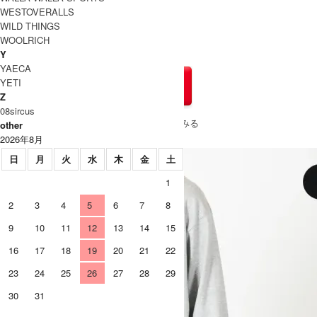
59,840円(税込)
M
WESTOVERALLS
×
WILD THINGS
59,840円(税込)
WOOLRICH
L
×
Y
YAECA
YETI
Z
08sircus
» もうすこしtilak (ティラック)のアイテムをみる
other
2026年8月
日
月
火
水
木
金
土
1
2
3
4
5
6
7
8
9
10
11
12
13
14
15
16
17
18
19
20
21
22
23
24
25
26
27
28
29
30
31