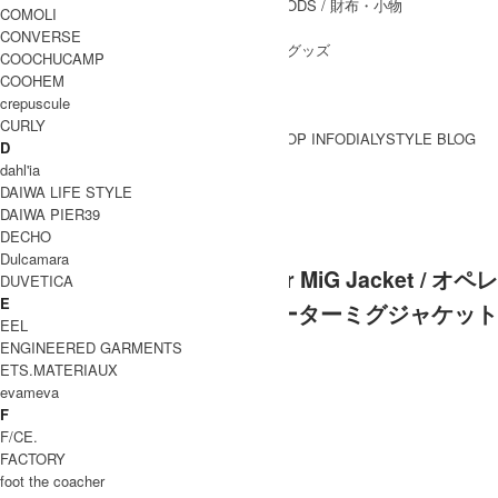
WALLET&GENERAL GOODS
/ 財布・小物
COMOLI
BELT
/ ベルト
CONVERSE
OTHER GOODS
/ その他グッズ
COOCHUCAMP
COOHEM
crepuscule
CURLY
BRAND一覧
SHOP INFO
DIALY
STYLE BLOG
D
BRAND一覧
dahl'ia
DAIWA LIFE STYLE
DAIWA PIER39
tilak (ティラック)
DECHO
Dulcamara
tilak (ティラック) Operator MiG Jacket / オペレ
DUVETICA
E
ーターミグジャケット
EEL
ENGINEERED GARMENTS
ETS.MATERIAUX
evameva
F
F/CE.
FACTORY
foot the coacher