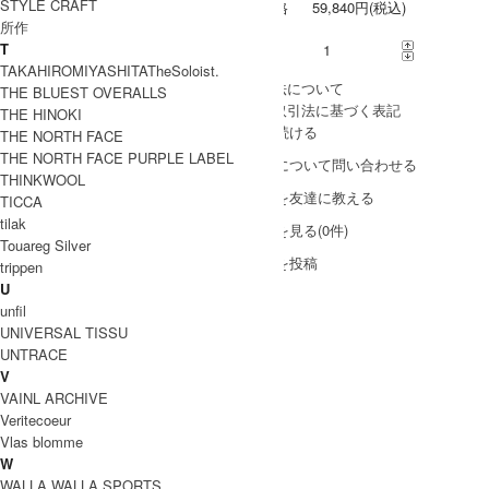
STYLE CRAFT
販売価格
59,840円(税込)
所作
T
購入数
TAKAHIROMIYASHITATheSoloist.
» 採寸方法について
THE BLUEST OVERALLS
» 特定商取引法に基づく表記
THE HINOKI
買い物を続ける
THE NORTH FACE
THE NORTH FACE PURPLE LABEL
この商品について問い合わせる
THINKWOOL
この商品を友達に教える
TICCA
tilak
レビューを見る(0件)
Touareg Silver
レビューを投稿
trippen
U
unfil
Black
UNIVERSAL TISSU
UNTRACE
59,840円(税込)
XS
V
△
VAINL ARCHIVE
Veritecoeur
59,840円(税込)
S
Vlas blomme
△
W
WALLA WALLA SPORTS