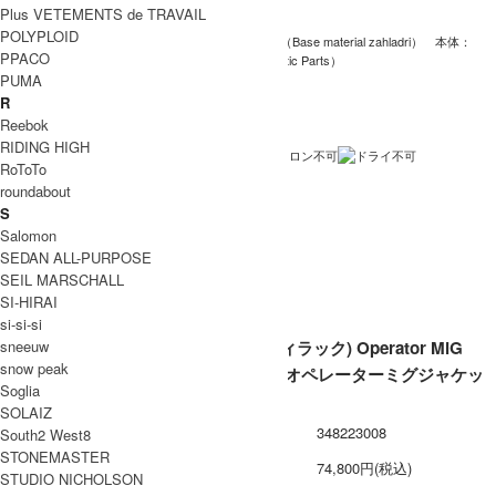
ー
Plus VETEMENTS de TRAVAIL
POLYPLOID
本体：ナイロン99％ ポリウレタン1％（Base material zahladri） 本体：
素材
PPACO
ナイロン89％ ポリウレタン11％（Elastic Parts）
PUMA
生産
R
チェコ製
国
Reebok
RIDING HIGH
洗濯
表記
RoToTo
roundabout
裏地 /
S
透け
Salomon
感
SEDAN ALL-PURPOSE
ネコポス / メール便 利用不可
備考
SEIL MARSCHALL
SI-HIRAI
si-si-si
sneeuw
tilak (ティラック) Operator MiG
snow peak
Jacket / オペレーターミグジャケッ
Soglia
ト
SOLAIZ
型番
348223008
South2 West8
STONEMASTER
定価
74,800円(税込)
STUDIO NICHOLSON