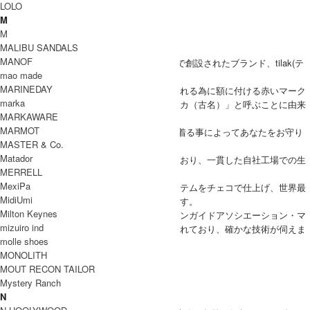
LOLO
ブランド紹介
M
M
MALIBU SANDALS
tilak
MANOF
登山家Roman Kamler氏によりチェコ共和国で創設されたブランド、tilak(テ
mao made
ィラック)
MARINEDAY
ブランドネームはヒンズー教徒が神から守られる為に額に付ける赤いマーク
marka
を、tika「ティカ」または、tilaka「ティラッカ（古名）」と呼ぶことに由来
MARKAWARE
しています。
MARMOT
tilakのウェアに施される赤い刺繍は「tilakを着る事によってあなたをお守り
MASTER & Co.
します。」という意味が込められています。
Matador
生産性よりも、ひとつひとつ質を重要視しており、一貫した自社工場での生
MERRELL
産管理を行っています。
MexiPa
また、クオリティー統一のために全てのアイテムをチェコで仕上げ、世界最
MidiUmi
高クラスの縫製技術とデザインを保っています。
Milton Keynes
チェコ国営の登山救援部隊・チェコマウンテンガイドアソシエーション・マ
mizuiro ind
ウンテンレスキューサービスにも公式採用されており、確かな技術が伺えま
molle shoes
す。
MONOLITH
tilak 取り扱い商品
MOUT RECON TAILOR
MODEL
Mystery Ranch
(SIZE) M / 身長 176cm
N