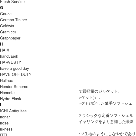
Fresh Service
G
Gauze
German Trainer
Goldwin
Gramicci
Graphpaper
H
HAIX
handvaerk
HARVESTY
have a good day
HAVE OFF DUTY
Helinox
Hender Scheme
Tilak(ティラック)より、Tilakのラインナップで最軽量のジャケット、
Honnete
『Operator MiG Jacket(オペレーターミグジャケット)』。
Hydro Flask
ECWCS GEN3“Level 5”に準拠し、レイヤリングも想定した薄手ソフトシェ
I
ルジャケット。
ICHI Antiquites
NOSHAQ MiG Jacketがミリタリー仕様でのクラシックな定番ソフトシェル
ironari
とするならば、OPERATOR MiG Jacketはレイヤリングをより意識した最新
irose
仕様のソフトシェルです。
is-ness
素材には「Milliken」社製の素材を採用。シャツ生地のようにしなやかであり
ITTI