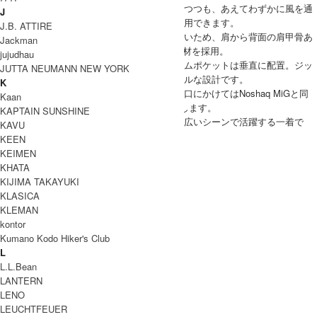
ながら、圧倒的な強度を誇り、防風性に優れつつも、あえてわずかに風を通
J
す構造により、湿気の多い時期でも快適に着用できます。
J.B. ATTIRE
メインファブリックがストレッチ素材ではないため、肩から背面の肩甲骨あ
Jackman
たりには“Flex”と呼ばれる4wayストレッチ素材を採用。
jujudhau
４つのアウターポケットを搭載し、腕のアームポケットは垂直に配置。ジッ
JUTTA NEUMANN NEW YORK
パーラインは腕の動きに追従するユニバーサルな設計です。
K
両脇にはベンチレーションを備え、肘から袖口にかけてはNoshaq MiGと同
Kaan
様の補強素材を配置。3種のワッペンが付属します。
KAPTAIN SUNSHINE
アクティブシーンからタウンユースまで、幅広いシーンで活躍する一着で
KAVU
す。
KEEN
tilak(ティラック) Operator MiG Jacket
KEIMEN
KHATA
COODINATE
KIJIMA TAKAYUKI
KLASICA
KLEMAN
kontor
Kumano Kodo Hiker's Club
DETAIL
L
L.L.Bean
LANTERN
LENO
LEUCHTFEUER