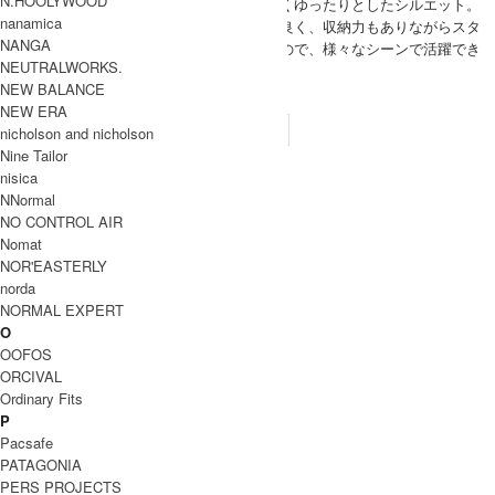
N.HOOLYWOOD
(VOICE) サイズＭで程よくゆったりとしたシルエット。
MEN
nanamica
とても軽くて、着心地が良く、収納力もありながらスタ
NANGA
イリッシュにも着られるので、様々なシーンで活躍でき
NEUTRALWORKS.
ます。
NEW BALANCE
SIZE
NEW ERA
サイズ
裄丈
身幅
着丈
袖口
nicholson and nicholson
Nine Tailor
85cm
53cm
75cm
14cm
XS
nisica
NNormal
88cm
54cm
76cm
14cm
S
NO CONTROL AIR
93cm
57cm
78cm
14.5cm
M
Nomat
NOR'EASTERLY
95cm
60cm
80cm
15cm
L
norda
INFORMATION
NORMAL EXPERT
ブラ
O
tilak (ティラック)
ンド
OOFOS
名
ORCIVAL
Ordinary Fits
商品
Operator MiG Jacket
名
P
Pacsafe
25aw-10532
型番
PATAGONIA
PERS PROJECTS
カラ
Black