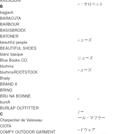
AXESQUIN
ALL IN ONE
/ オールインワン・サロペット
B
bagjack
BARACUTA
BARBOUR
SHOES
BASISBROEK
SHOES ALL ITEM
SNEAKERS
/ スニーカー
BATONER
DRESS SHOES
/ ドレスシューズ
beautiful people
BOOTS
/ ブーツ
BEAUTIFUL SHOES
PUMPS
/ パンプス
blanc basque
BALLET SHOES
/ バレエシューズ
Blue Books CO.
SANDALS
/ サンダル
blurhms
OTHER SHOES
/ その他シューズ
blurhmsROOTSTOCK
Brady
BRAND X
BRING
GOODS
BRU NA BOINNE
GOODS ALL ITEM
HAT
/ 帽子・ヘッドウェア
buntA
BAG
/ バッグ
BURLAP OUTFITTER
ACCESSARY
/ アクセサリー
C
STOLE&MUFFLER
/ ストール・マフラー
Charpentier de Vaisseau
LEG WEAR
/ 靴下
CIOTA
HAND WEAR
/ 手袋・ハンドウェア
COMFY OUTDOOR GARMENT