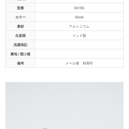
型番
3416S
カラー
Silver
素材
アルミニウム
生産国
インド製
洗濯表記
裏地 / 透け感
備考
メール便 利用可